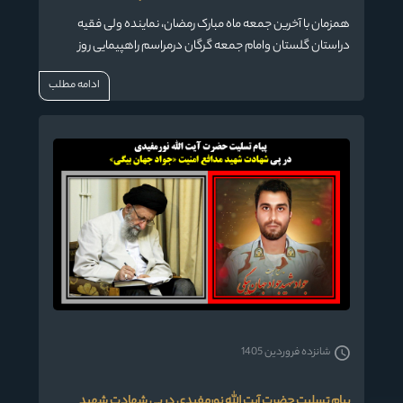
همزمان با آخرین جمعه ماه مبارک رمضان، نماینده ولی فقیه
دراستان گلستان وامام جمعه گرگان درمراسم راهپیمایی روز
جهانی قدس شرکت نمود.
ادامه مطلب
شانزده فروردین 1405
پیام تسلیت حضرت آیت الله نورمفیدی در پی شهادت شهید