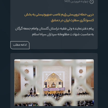
چهارده فروردین 1405
در پی حمله تروریستی رژیم غاصب صهیونیستی به بخش
کنسولگری سفارت ایران در دمشق
پیام دفتر نماینده ولی فقیه دراستان گلستان وامام جمعه گرگان
به مناسبت شهادت مظلومانه سرداران سپاه اسلام
ادامه مطلب