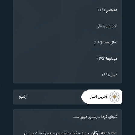
مذهبي (96)
اجتماعي (14)
نماز جمعه (107)
دیدارها (192)
دینی (35)
آخرین اخبار
آرشیو
گرمای فردا، در تدبیر امروز است
امام جمعه گرگان:پیروزی مکتب عاشورا در اربعین/ ملت ایران در