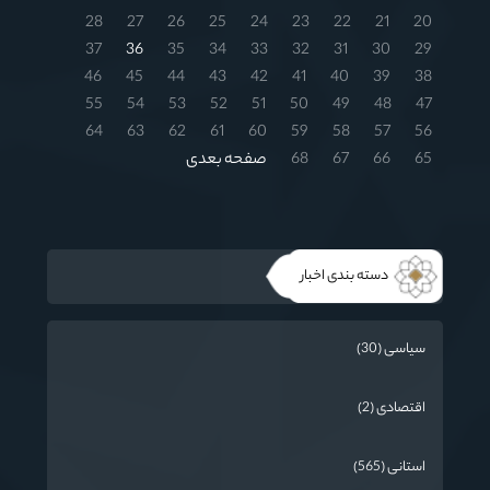
28
27
26
25
24
23
22
21
20
37
36
35
34
33
32
31
30
29
46
45
44
43
42
41
40
39
38
55
54
53
52
51
50
49
48
47
64
63
62
61
60
59
58
57
56
65
66
67
68
صفحه بعدی
دسته بندی اخبار
سیاسی (30)
اقتصادی (2)
استانی (565)