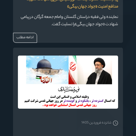
مدافع امنیت «جواد جهان بیگی»
نماینده ولی فقیه دراستان گلستان وامام جمعه گرگان در پیامی
شهادت «جواد جهان بیگی»را تسلیت گفت.
ادامه مطلب
شانزده فروردین 1405