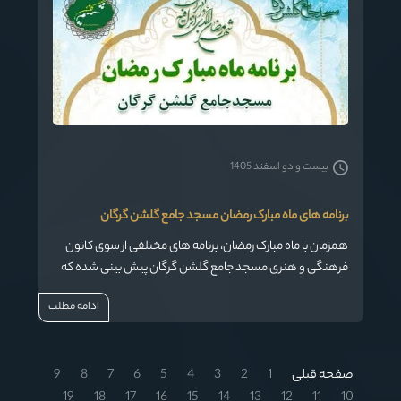
بیست و دو اسفند 1405
برنامه های ماه مبارک رمضان مسجد جامع گلشن گرگان
همزمان با ماه مبارک رمضان، برنامه های مختلفی از سوی کانون
فرهنگی و هنری مسجد جامع گلشن گرگان پیش بینی شده که
در این ایام برگزار می شود.
ادامه مطلب
صفحه قبلی
1
2
3
4
5
6
7
8
9
19
18
17
16
15
14
13
12
11
10