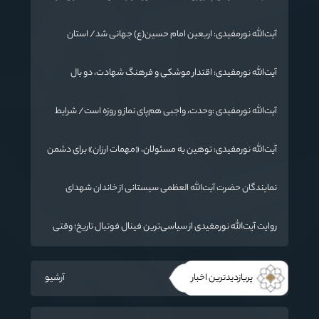
برابر استکبار تسلیم نمی‌شود
آیت‌الله نورمفیدی: اربعین امام حسین(ع) جهانی شد/ استان
گلستان الگوی وحدت اسلامی است/ تهمت به مسئولان حد شرعی
دارد
آیت‌الله نورمفیدی: اقتدار موشکی و فرهنگ شهادت، دو بال
ماندگاری انقلاب / از درس عاشورا تا ضرورت روایتگری جهانی
آیت‌الله نورمفیدی :وحدت، واجبی هم‌پای نماز و روزه است/ شرایط
جهان در حال تغییر
آیت‌الله نورمفیدی: توهین به مسئولان، «مهمات ارزان» برای دشمن
است / آمریکا به دنبال تفرقه به جای جنگ است
نمایندگان حضرت آیت‌الله العظمی سیستانی از خاندان شهدای
«جنگ رمضان» در گلستان تجلیل کردند
روایت آیت‌الله نورمفیدی از سیاسی‌ترین فینال فوتبال تاریخ؛ وقتی
ورزش جای سیاست می‌نشیند
پربازدیدترین اخبار
آرشیو