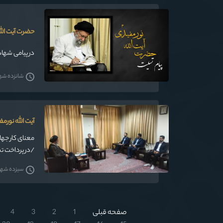
حضرت آیت الله
در پیامی شها
شانزده شهریو
آیت الله نورم
معنای کار جها
/در پرداخت تس
سیزده شهریور
صفحه قبلی
1
2
3
4