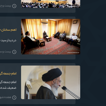
بیست و چهار
اهم سخنان حض
در دیدار سید 
بیست و سه ش
امام جمعه گرگ
امام جمعه گرگا
ضعیف شده، گف
غریب برای آنا
هفده شهریور