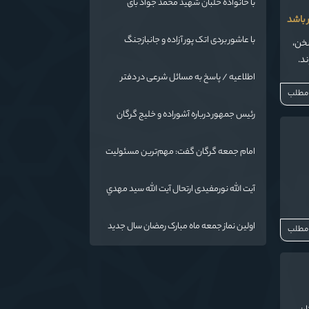
با خانواده خلبان شهید محمد جواد بای
 باشد
با عاشور بردی اتک پور آزاده و جانبازجنگ
سخن،
تحمیلی
ند.
اطلاعیه / پاسخ به مسائل شرعی در دفتر
حضرت آیت الله نورمفیدی
 مطلب
رئیس جمهور درباره آشوراده و خلیج گرگان
قاطع است
امام جمعه گرگان گفت: مهم‌ترین مسئولیت
و رسالت معلمان در کنار تدریس علم به
دانش‌آموزان، انسان‌سازی و تربیت نیروهای
آیت الله نورمفیدی ارتحال آیت الله سيد مهدي
موثر و مفید برای آینده ایران اسلامی است.
موسوی بجنوردی را تسلیت گفت
اولین نماز جمعه ماه مبارک رمضان سال جدید
 مطلب
به امامت نماینده مقام معظم رهبری دراستان
گلستان اقامه می گردد.