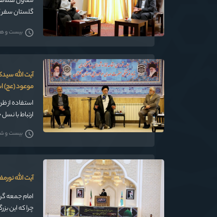
معاون هماهنگ
گلستان سفر کر
بیست و هشت
آیت الله سید
موعود (عج) ا
استفاده از ظر
ارتباط با نسل
داشته باشیم
بیست و شش 
آیت الله نورم
امام جمعه گرگا
چرا که این بز