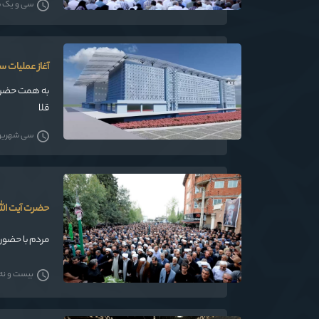
سی و یک شهر
آغاز عملیات 
به هم
قلا
سی شهریور 05
حضرت آیت الل
مردم با حضور 
بیست و نه شه