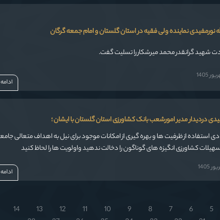
 نورمفیدی نماینده ولی فقیه در استان گلستان و امام جمعه گرگان
دت شهید گرانقدر محمد میرشکار را تسلیت گفت.
ر 1405
ادامه
فیدی دردیدار مدیر امورشعب بانک کشاورزی استان گلستان با ایشان ؛
دی استفاده از ظرفیت ها و بهره گیری از امکانات موجود برای نیل به اهداف متعالی جام
هیلات کشاورزی انگیزه های گوناگون را دخالت ندهید واولویت ها را لحاظ کنید
 1405
ادامه
14
13
12
11
10
9
8
7
6
5