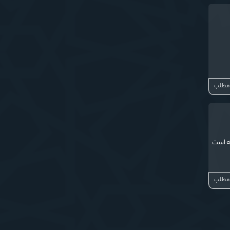
 مطلب
عه است
 مطلب