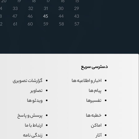
20
19
18
17
16
15
4
33
32
31
30
29
8
47
46
45
44
43
2
61
60
59
58
57
دسترسی سریع
اخبار و اطلاعیه ها
گزارشات تصویری
پیام ها
تصاویر
تفسیرها
ویدئو ها
خطبه ها
پرسش و پاسخ
اماکن
ارتباط با ما
آثار
زندگی نامه