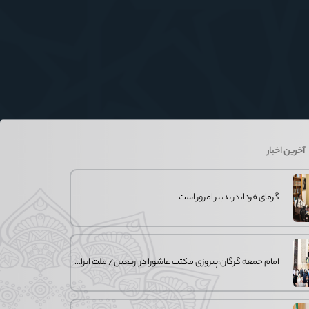
آخرین اخبار
گرمای فردا، در تدبیر امروز است
امام جمعه گرگان:پیروزی مکتب عاشورا در اربعین/ ملت ایران در برابر استکبار تسلیم