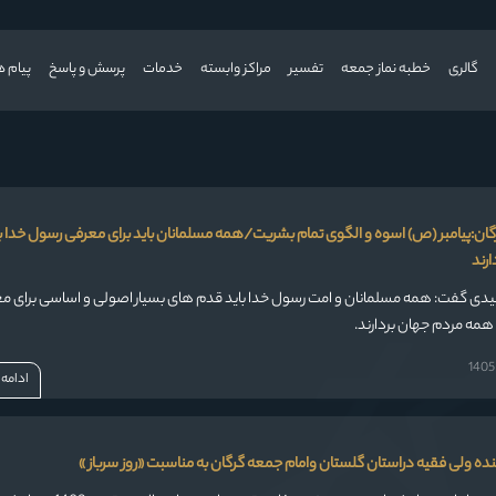
گالری
خطبه نماز جمعه
تفسیر
مراکز وابسته
خدمات
پرسش و پاسخ
پیام ه
گان:پیامبر (ص) اسوه و الگوی تمام بشریت/همه مسلمانان باید برای معرفی رسول خدا ب
رند
مفیدی گفت: همه مسلمانان و امت رسول خدا باید قدم های بسیار اصولی و اساسی برای م
 همه مردم جهان بردارند.
ادامه
ینده ولی فقیه دراستان گلستان وامام جمعه گرگان به مناسبت «روز سرباز »