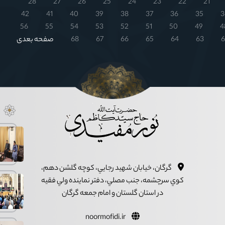
28
27
26
25
24
23
22
21
42
41
40
39
38
37
36
35
3
56
55
54
53
52
51
50
49
4
6
63
64
65
66
67
68
صفحه بعدی
گرگان، خيابان شهيد رجايي، کوچه گلشن دهم،
کوي سرچشمه، جنب مصلي، دفتر نماينده ولي فقيه
در استان گلستان و امام جمعه گرگان
noormofidi.ir