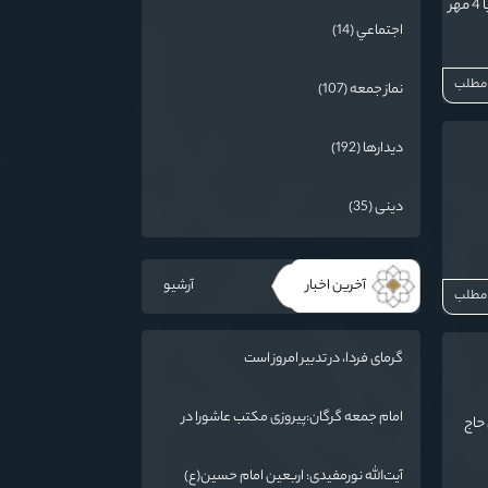
روز سرباز در تقویم ایران مصادف با روز دوم هفته دفاع مقدس است و امسال در تقویم 1402 مصادف با 4 مهر
اجتماعي (14)
 مطلب
نماز جمعه (107)
دیدارها (192)
دینی (35)
آخرین اخبار
آرشیو
 مطلب
گرمای فردا، در تدبیر امروز است
امام جمعه گرگان:پیروزی مکتب عاشورا در
حاج
اربعین/ ملت ایران در برابر استکبار تسلیم
نمی‌شود
آیت‌الله نورمفیدی: اربعین امام حسین(ع)