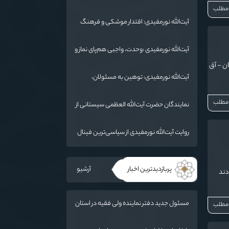
جهانی شد/ استان گلستان الگوی وحدت
 مطلب
اسلامی است/ تهمت به مسئولان حد شرعی
آیت‌الله نورمفیدی: اقتدار موشکی و فرهنگ
دارد
شهادت، دو بال ماندگاری انقلاب / از درس
عاشورا تا ضرورت روایتگری جهانی
آیت‌الله نورمفیدی :وحدت، واجبی هم‌پای نماز و
روزه است/ شرایط جهان در حال تغییر
ان - آق
آیت‌الله نورمفیدی: توهین به مسئولان،
«مهمات ارزان» برای دشمن است / آمریکا به
دنبال تفرقه به جای جنگ است
 مطلب
نمایندگان حضرت آیت‌الله العظمی سیستانی از
خاندان شهدای «جنگ رمضان» در گلستان
تجلیل کردند
روایت آیت‌الله نورمفیدی از سیاسی‌ترین فینال
فوتبال تاریخ؛ وقتی ورزش جای سیاست
می‌نشیند
پربازدیدترین اخبار
آرشیو
دند
مسئول جدید دفتر نماینده ولی فقیه در استان
 مطلب
گلستان و امام جمعه گرگان معرفی شد