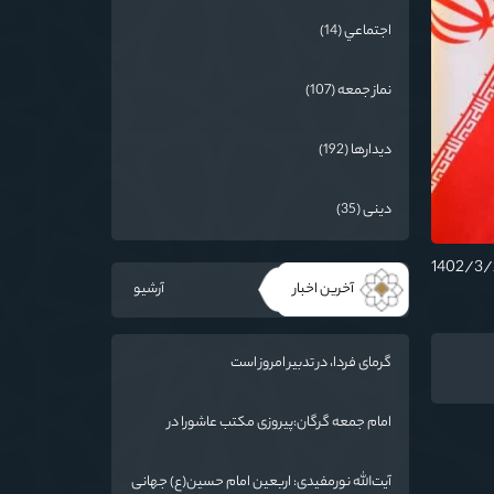
اجتماعي (14)
نماز جمعه (107)
دیدارها (192)
دینی (35)
آخرین اخبار
آرشیو
گرمای فردا، در تدبیر امروز است
امام جمعه گرگان:پیروزی مکتب عاشورا در
اربعین/ ملت ایران در برابر استکبار تسلیم
نمی‌شود
آیت‌الله نورمفیدی: اربعین امام حسین(ع) جهانی