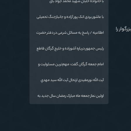
با خانواده خلبان شهید محمد جواد بای
با عاشور بردی اتک پور آزاده و جانبازجنگ تحمیلی
گوار را
اطلاعیه / پاسخ به مسائل شرعی در دفتر حضرت
آیت الله نورمفیدی
رئیس جمهور درباره آشوراده و خلیج گرگان قاطع
است
امام جمعه گرگان گفت: مهم‌ترین مسئولیت و
رسالت معلمان در کنار تدریس علم به
دانش‌آموزان، انسان‌سازی و تربیت نیروهای موثر
آیت الله نورمفیدی ارتحال آیت الله سيد مهدي
و مفید برای آینده ایران اسلامی است.
موسوی بجنوردی را تسلیت گفت
اولین نماز جمعه ماه مبارک رمضان سال جدید به
امامت نماینده مقام معظم رهبری دراستان
گلستان اقامه می گردد.