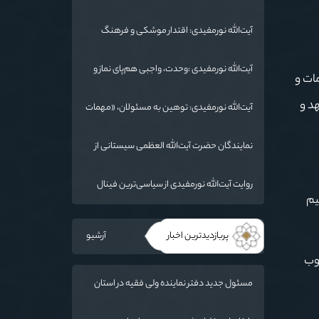
شد/ استان گلستان الگوی وحدت اسلامی است/
تهمت به مسئولان حد شرعی دارد
آیت‌الله نورمفیدی: اقتدار موشکی و فرهنگ
شهادت، دو بال ماندگاری انقلاب / از درس عاشورا
تا ضرورت روایتگری جهانی
آیت‌الله نورمفیدی :وحدت، واجبی هم‌پای نماز و
ات و
روزه است/ شرایط جهان در حال تغییر
د و
آیت‌الله نورمفیدی: توهین به مسئولان، «مهمات
ارزان» برای دشمن است / آمریکا به دنبال تفرقه
به جای جنگ است
نمایندگان حضرت آیت‌الله العظمی سیستانی از
خاندان شهدای «جنگ رمضان» در گلستان تجلیل
کردند
روایت آیت‌الله نورمفیدی از سیاسی‌ترین فینال
یم
فوتبال تاریخ؛ وقتی ورزش جای سیاست
می‌نشیند
پربازدیدترین اخبار
آرشیو
چوب
مسئول جدید دفتر نماینده ولی فقیه در استان
گلستان و امام جمعه گرگان معرفی شد