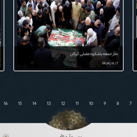
نماز جمعه باشکوه مصلی گرگان
1404/4/7
16
15
14
13
12
11
10
9
8
7