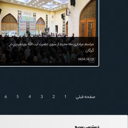
مراسم عزاداری ماه محرم از سوی حضرت آیت الله نورمفیدی در
گرگان
1404/4/21
صفحه قبلی
1
2
3
4
5
6
دسترسی سریع