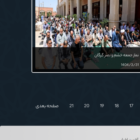
نماز جمعه خشم و نصر گرگان
1404/3/31
17
18
19
20
21
صفحه بعدی