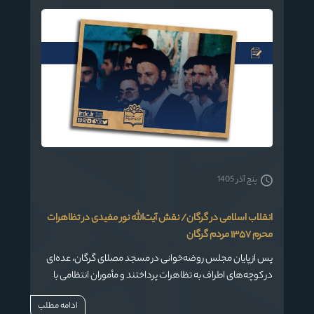
پنج آذر 1405
انقلاب اسلامی در گرگان/ نقش آیت‌الله نور مفیدی در تظاهرات
محرم ۱۳۵۷ مردم گرگان
پس از پایان مجلس روضه‌خوانی در مسجد مصلای گرگان، عده‌ای
در کوچه‌های اطراف به تظاهرات پرداختند و مأموران انتظامی با
شکلیک گاز اشک‌آور و تیرهوایی آن‌ها را متفرق کرد. در مسجد
ادامه مطلب
میدان عباسعلی نیز آقای نورمفیدی به منبر رفته و در سخنان خود