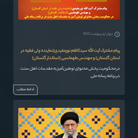
چهار اردیبهشت 1405
پیام مشترک آیت الله سیدکاظم نورمفیدی(نماینده ولی فقیه در
استان گلستان) و مهندس طهماسبی (استاندار گلستان)
در محکومیت پخش محتوای توهین‌آمیز به مقدسات اهل سنت
در برنامه رسانه ملی
ادامه مطلب