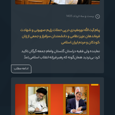
بیست و سه خرداد 1405
پبام آیت الله نورمفیدی در پی حملات رژیم صهیونی و شهادت
فرماندهان عزیز نظامی و دانشمندان سرافراز و جمعی از زنان
،کودکان و مردم ایران اسلامی
نماینده ولی فقیه دراستان گلستان وامام جمعه گرگان تاکید
کرد: بی‌تردید همان‌گونه که رهبر فرزانه انقلاب اسلامی (مدّ
ظله‌العالی) فرمودند، «رژیم باید منتظر مجازاتی سخت باشد.
ادامه مطلب