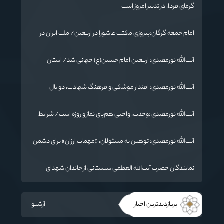
گرمای فردا، در تدبیر امروز است
امام جمعه گرگان:پیروزی مکتب عاشورا در اربعین/ ملت ایران در
برابر استکبار تسلیم نمی‌شود
آیت‌الله نورمفیدی: اربعین امام حسین(ع) جهانی شد/ استان
گلستان الگوی وحدت اسلامی است/ تهمت به مسئولان حد شرعی
دارد
آیت‌الله نورمفیدی: اقتدار موشکی و فرهنگ شهادت، دو بال
ماندگاری انقلاب / از درس عاشورا تا ضرورت روایتگری جهانی
آیت‌الله نورمفیدی :وحدت، واجبی هم‌پای نماز و روزه است/ شرایط
جهان در حال تغییر
آیت‌الله نورمفیدی: توهین به مسئولان، «مهمات ارزان» برای دشمن
است / آمریکا به دنبال تفرقه به جای جنگ است
نمایندگان حضرت آیت‌الله العظمی سیستانی از خاندان شهدای
«جنگ رمضان» در گلستان تجلیل کردند
پربازدیدترین اخبار
آرشیو