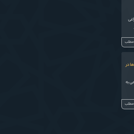
اغی
 مطلب
ا در
ی به
 مطلب