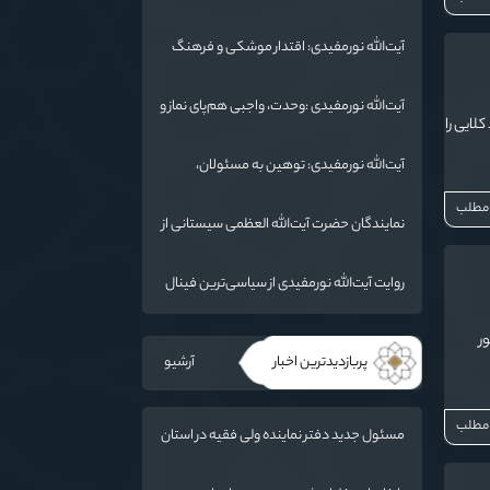
جهانی شد/ استان گلستان الگوی وحدت
اسلامی است/ تهمت به مسئولان حد شرعی
آیت‌الله نورمفیدی: اقتدار موشکی و فرهنگ
دارد
شهادت، دو بال ماندگاری انقلاب / از درس
عاشورا تا ضرورت روایتگری جهانی
آیت‌الله نورمفیدی :وحدت، واجبی هم‌پای نماز و
لایی را
روزه است/ شرایط جهان در حال تغییر
آیت‌الله نورمفیدی: توهین به مسئولان،
«مهمات ارزان» برای دشمن است / آمریکا به
 مطلب
دنبال تفرقه به جای جنگ است
نمایندگان حضرت آیت‌الله العظمی سیستانی از
خاندان شهدای «جنگ رمضان» در گلستان
تجلیل کردند
روایت آیت‌الله نورمفیدی از سیاسی‌ترین فینال
فوتبال تاریخ؛ وقتی ورزش جای سیاست
می‌نشیند
ر
پربازدیدترین اخبار
آرشیو
 مطلب
مسئول جدید دفتر نماینده ولی فقیه در استان
گلستان و امام جمعه گرگان معرفی شد