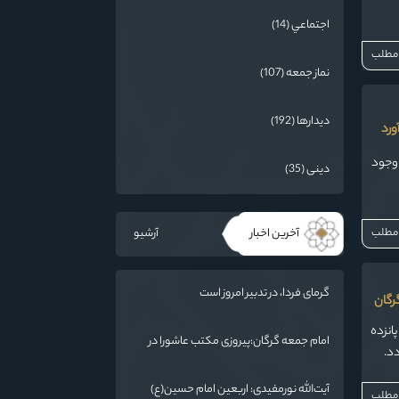
اجتماعي (14)
 مطلب
نماز جمعه (107)
دیدارها (192)
ورد
 وجود
دینی (35)
آخرین اخبار
آرشیو
 مطلب
گرمای فردا، در تدبیر امروز است
رگان
انزده
امام جمعه گرگان:پیروزی مکتب عاشورا در
اربعین/ ملت ایران در برابر استکبار تسلیم
نمی‌شود
آیت‌الله نورمفیدی: اربعین امام حسین(ع)
 مطلب