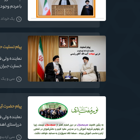
با مردم وجود 
یک خرداد 1405
پیام تسلیت حض
خسارت جبران ن
سی و یک ارد
پیام حضرت آی
نماینده ولی ف
می کنند.
سی اردیبهشت