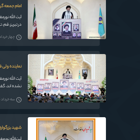
امام جمعه گر
آیت الله نور
در تبریز، قم،
چهار خرداد 405
نماینده ولی 
آیت الله نورم
نشده اند، گف
سه خرداد 1405
شهید بزرگوار«
آیت‌الله نورم