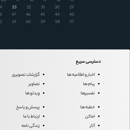
20
19
18
17
16
15
4
33
32
31
30
29
8
47
46
45
44
43
2
61
60
59
58
57
دسترسی سریع
اخبار و اطلاعیه ها
گزارشات تصویری
پیام ها
تصاویر
تفسیرها
ویدئو ها
خطبه ها
پرسش و پاسخ
اماکن
ارتباط با ما
آثار
زندگی نامه