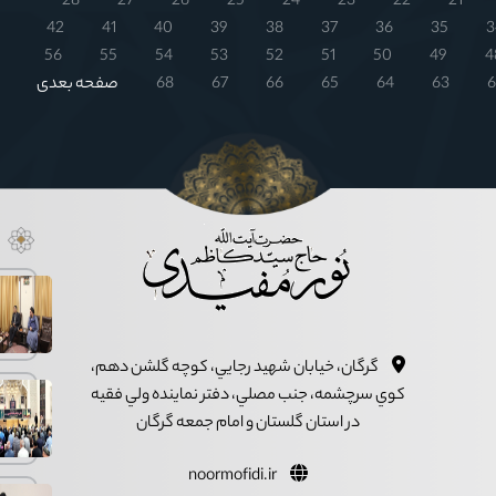
28
27
26
25
24
23
22
21
42
41
40
39
38
37
36
35
3
56
55
54
53
52
51
50
49
4
6
63
64
65
66
67
68
صفحه بعدی
گرگان، خيابان شهيد رجايي، کوچه گلشن دهم،
کوي سرچشمه، جنب مصلي، دفتر نماينده ولي فقيه
در استان گلستان و امام جمعه گرگان
noormofidi.ir