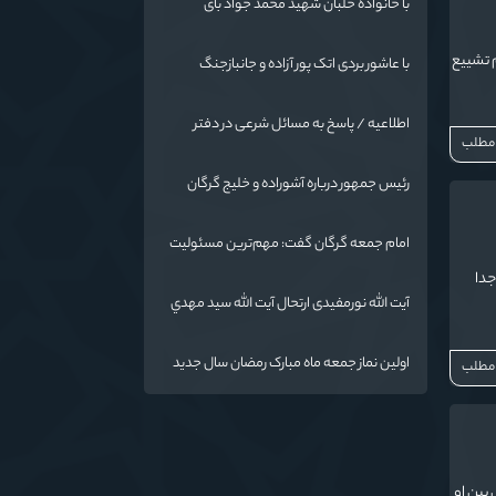
با خانواده خلبان شهید محمد جواد بای
 تشییع
با عاشور بردی اتک پور آزاده و جانبازجنگ
تحمیلی
اطلاعیه / پاسخ به مسائل شرعی در دفتر
 مطلب
حضرت آیت الله نورمفیدی
رئیس جمهور درباره آشوراده و خلیج گرگان
قاطع است
امام جمعه گرگان گفت: مهم‌ترین مسئولیت
و رسالت معلمان در کنار تدریس علم به
جدا
دانش‌آموزان، انسان‌سازی و تربیت نیروهای
آیت الله نورمفیدی ارتحال آیت الله سيد مهدي
موثر و مفید برای آینده ایران اسلامی است.
موسوی بجنوردی را تسلیت گفت
اولین نماز جمعه ماه مبارک رمضان سال جدید
 مطلب
به امامت نماینده مقام معظم رهبری دراستان
گلستان اقامه می گردد.
بین او