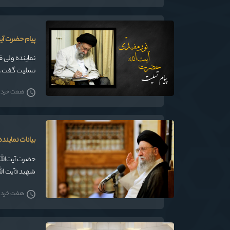
پیام حضرت آی
نماینده ولی ف
تسلیت گفت.
هفت خرداد 05
بیانات نماین
حضرت آیت‌الل
شهید «آیت الل
هفت خرداد 05