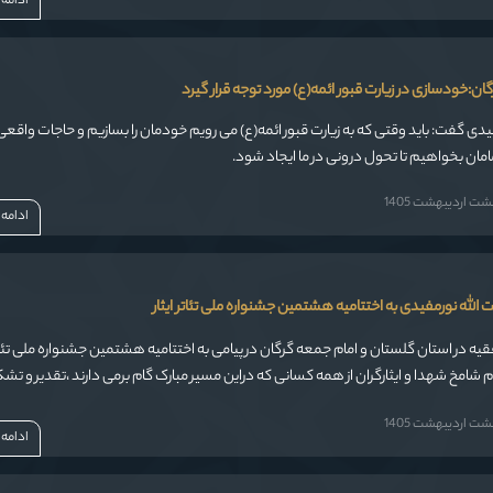
ادامه
ان:خودسازی در زیارت قبور ائمه(ع) مورد توجه قرار گیرد
فیدی گفت: باید وقتی که به زیارت قبور ائمه(ع) می رویم خودمان را بسازیم و حاجات واقعی
مامان بخواهیم تا تحول درونی در ما ایجاد شود.
 اردیبهشت 1405
ادامه
 الله نورمفیدی به اختتامیه هشتمین جشنواره ملی تئاتر ایثار
قیه در استان گلستان و امام جمعه گرگان در پیامی به اختتامیه هشتمین جشنواره ملی تئاتر 
ام شامخ شهدا و ایثارگران از همه کسانی که دراین مسیر مبارک گام برمی دارند ،تقدیر و تشک
 اردیبهشت 1405
ادامه