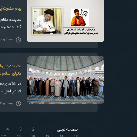
پیام حضرت آی
نماینده مقام
گفت: مختومقلي
رحمت(ص) را بي
بیست و هفت
نماینده ولی 
دنیای اسلام ن
آیت الله نور
ائمه و اهل ب
بیست و هفت
صفحه قبلی
1
2
3
4