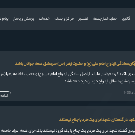
گالری
خطبه نماز جمعه
تفسیر
مراکز وابسته
خدمات
پرسش و پاسخ
پیام ه
گان:سادگی ازدواج امام علی (ع) و حضرت زهرا (س) سرمشق همه جوانان باشد
فیدی تاکید کرد: جوانان ما باید از اصل سادگی ازدواج امام علی (ع) و حضرت فاطمه زهرا (س
 سرمشق مسائل ازدواج جوانان در جامعه باشد.
140
ادامه
قیه در گلستان:شهدا برای یک فرد یا جناح نیستند
فیدی گفت: شهدا برای یک فرد یا یک جناح یا یک گروه نیستند بلکه برای همه افراد جامع