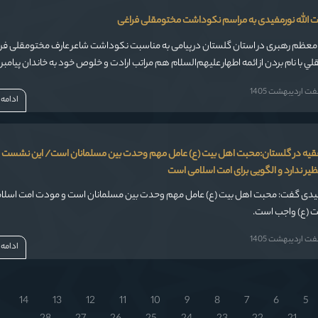
ت الله نورمفیدی به مراسم نکوداشت مختومقلی فراغی
 معظم رهبری در استان گلستان در پیامی به مناسبت نکوداشت شاعر عارف مختومقلی فر
 با نام بردن از ائمه اطهار عليهم‌السلام هم مراتب ارادت و خلوص خود به خاندان پيامبر
ان كرده و هم، رمز اتصال، اتحاد اسلامي و انسجام ملي را تبيين نموده است.
 اردیبهشت 1405
ادامه
فقیه در گلستان:محبت اهل بیت (ع) عامل مهم وحدت بین مسلمانان است/ این نشست ه
ظیر ندارد و الگویی برای امت اسلامی است
مفیدی گفت: محبت اهل بیت (ع) عامل مهم وحدت بین مسلمانان است و مودت امت اسلام
یت (ع) واجب است.
 اردیبهشت 1405
ادامه
14
13
12
11
10
9
8
7
6
5