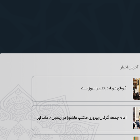
آخرین اخبار
گرمای فردا، در تدبیر امروز است
امام جمعه گرگان:پیروزی مکتب عاشورا در اربعین/ ملت ایران در برابر استکبار تسلیم