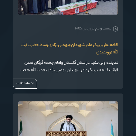
بیست و پنج فروردین 1405
اقامه نماز بر پیکر مادر شهیدان «بهمنی نژاد» توسط حضرت آیت
الله نورمفیدی
نماینده ولی فقیه دراستان گلستان وامام جمعه گرگان ضمن
قرائت فاتحه، بر پیکر مادر شهیدان بهمنی نژاد« نعمت الله ،حجت
الله و هادی » نماز را اقامه کرد.
ادامه مطلب