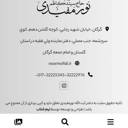
گرگان، خيابان شهيد رجايي، کوچه گلشن دهم، کوي
سرچشمه، جنب مصلي، دفتر نماينده ولي فقيه در استان
گلستان و امام جمعه گرگان
noormofidi.ir
017-32225343-32222976-
.کلیه حقوق سایت به دفتر آیت الله نورمفیدی تعلق دارد و کپی برداری از آن ممنوع می
باشد | طراحی و توسعه توسط
تیم شتاب