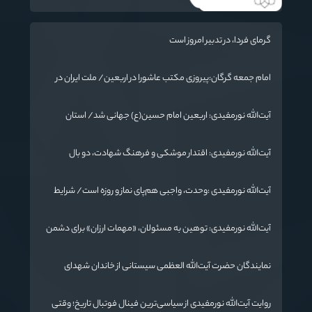
گرمای فردا، در تدبیر امروز است
امام جمعه گرگان:پیروزی مکتب عاشورا در اربعین/ ملت ایران در
برابر استکبار تسلیم نمی‌شود
آیت‌الله نورمفیدی: اربعین امام حسین(ع) جهانی شد/ استان
گلستان الگوی وحدت اسلامی است/ تهمت به مسئولان حد شرعی
دارد
آیت‌الله نورمفیدی: اقتدار موشکی و فرهنگ شهادت، دو بال
ماندگاری انقلاب / از درس عاشورا تا ضرورت روایتگری جهانی
آیت‌الله نورمفیدی :وحدت، واجبی هم‌پای نماز و روزه است/ شرایط
جهان در حال تغییر
آیت‌الله نورمفیدی: توهین به مسئولان، «مهمات ارزان» برای دشمن
است / آمریکا به دنبال تفرقه به جای جنگ است
نمایندگان حضرت آیت‌الله العظمی سیستانی از خاندان شهدای
«جنگ رمضان» در گلستان تجلیل کردند
روایت آیت‌الله نورمفیدی از سیاسی‌ترین فینال فوتبال تاریخ؛ وقتی