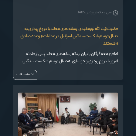
سی و یک فروردین 1405
حضرت آیت الله نورمفیدی: رسانه های معاند با دروغ پردازی به
دنبال ترمیم شکست سنگین اسرائیل در عملیات « وعده صادق
» هستند
امام جمعه گرگان با بیان اینکه رسانه‌های معاند پس از حادثه
امروز با دروغ‌ پردازی و جوسازی به‌دنبال ترمیم شکست سنگین
اسرائیل در عملیات« #وعده_صادق » هستند، گفت: آنها بیشتر
ادامه مطلب
آبروی رژیم صهیونیستی را بردند.