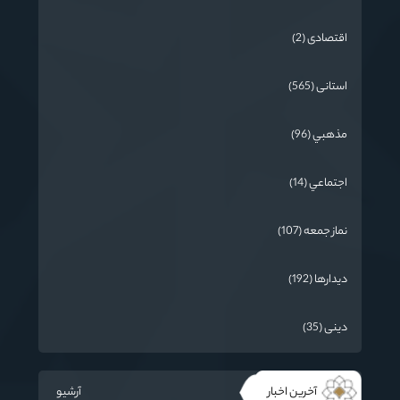
اقتصادی (2)
استانی (565)
مذهبي (96)
اجتماعي (14)
نماز جمعه (107)
دیدارها (192)
دینی (35)
آخرین اخبار
آرشیو