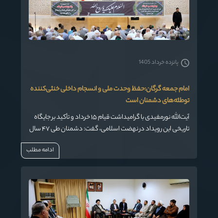
پانزده خرداد 1405
امام جمعه گرگان:حفظ وحدت ملی و انسجام داخلی خنثی‌کننده
توطئه‌های دشمنان است
آیت‌الله نورمفیدی با گرامیداشت قیام ۱۵ خرداد و تأکید بر جایگاه
تاریخی این رویداد در نهضت اسلامی، گفت: دشمنان طی ۴۷ سال
گذشته با ابزارهای مختلف از جنگ و تحریم تا فشارهای سیاسی و
ادامه مطلب
رسانه‌ای به دنبال تضعیف جمهوری اسلامی بوده‌اند، اما ملت
ایران با حفظ وحدت و تبعیت از رهبری، همه این توطئه‌ها را ناکام
گذاشته است.