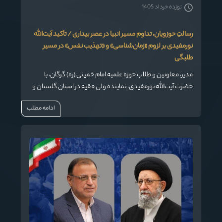
نوزده خرداد 1405
رسالتِ حوزویان، تداوم مسیر انبیا در عصر بیداری / تأکید آیت‌الله
نورمفیدی بر لزوم «زمان‌شناسی» و «تهذیب نفس» در مسیر
طلبگی
مدیر، معاونین و طلاب حوزه علمیه امام خمینی (ره) گرگان، با
حضرت آیت‌الله نورمفیدی، نماینده ولی فقیه در استان گلستان و
مؤسس این حوزه علمیه دیدار و گفتگو کردند. ایشان در این
ادامه مطلب
نشست صمیمانه، ضمن تبیین جایگاه رفیع و حساس طلبگی،
طلاب جوان را به پاسداشت این میراث گران‌سنگ و پیمودن مسیر
اخلاص و بصیرت دعوت کردند.