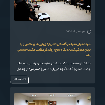
سیزده خرداد 1405
نماینده ولی‌فقیه در گلستان:هنر باید زیبایی‌های عاشورا را به
جهان معرفی کند/ «نگاه سرخ» روایتگر عظمت مکتب حسینی
باشد
آیت‌الله نورمفیدی با تأکید بر نقش هنرمندان در تبیین پیام‌های
نهضت عاشورا، گفت: آنچه در روایت عاشورا کمتر مورد توجه قرار
گرفته، زیبایی‌ها، عظمت‌ها و جلوه‌های انسانی و الهی این حماسه
ادامه مطلب
بزرگ است و جشنواره ملی عکس «نگاه سرخ» می‌تواند بستری
برای نمایش این ابعاد مغفول‌مانده به جامعه و جهان باشد.