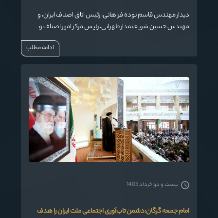
دیدار مهندس قاسم نوده فراهانی، رئیس اتاق اصناف ایران، و
مهندس حسین شریعتمدار طهرانی، رئیس مرکز امور اصناف و
بازرگانان، به همراه اعضای مجمع امور صنفی استان گلستان با
ادامه مطلب
حضرت آیت‌الله سیدکاظم نورمفیدی، نماینده ولی‌فقیه در استان
گلستان و امام‌جمعه گرگان برگزار شد.
بیست و دو خرداد 1405
امام جمعه گرگان:دشمن تاب‌آوری اجتماعی ملت ایران را هدف