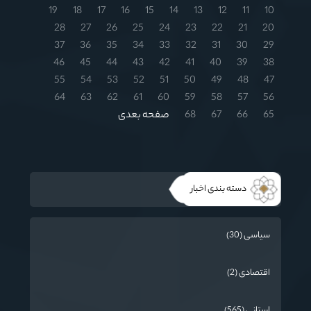
19
18
17
16
15
14
13
12
11
10
28
27
26
25
24
23
22
21
20
37
36
35
34
33
32
31
30
29
46
45
44
43
42
41
40
39
38
55
54
53
52
51
50
49
48
47
64
63
62
61
60
59
58
57
56
65
66
67
68
صفحه بعدی
دسته بندی اخبار
سیاسی (30)
اقتصادی (2)
استانی (565)