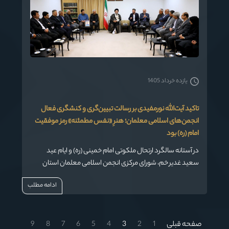
یازده خرداد 1405
تاکید آیت‌الله نورمفیدی بر رسالت تبیین‌گری و کنشگری فعال
انجمن‌های اسلامی معلمان؛ هنرِ «نفس مطمئنه» رمز موفقیت
امام (ره) بود
در آستانه سالگرد ارتحال ملکوتی امام خمینی (ره) و ایام عید
سعید غدیر خم، شورای مرکزی انجمن اسلامی معلمان استان
گلستان با حضرت آیت‌الله سیدکاظم نورمفیدی، نماینده
ادامه مطلب
ولی‌فقیه در استان و امام جمعه گرگان دیدار کردند.
صفحه قبلی
1
2
3
4
5
6
7
8
9