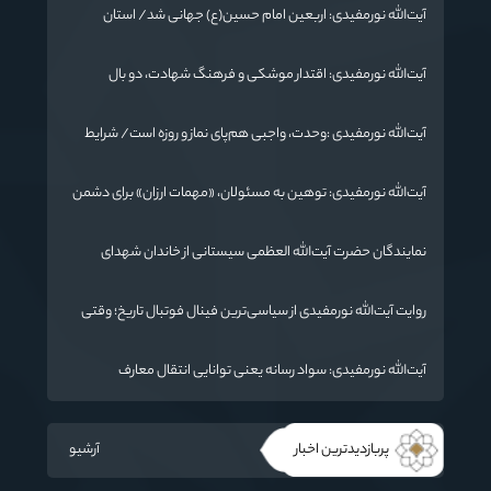
آیت‌الله نورمفیدی: اربعین امام حسین(ع) جهانی شد/ استان
گلستان الگوی وحدت اسلامی است/ تهمت به مسئولان حد شرعی
دارد
آیت‌الله نورمفیدی: اقتدار موشکی و فرهنگ شهادت، دو بال
ماندگاری انقلاب / از درس عاشورا تا ضرورت روایتگری جهانی
آیت‌الله نورمفیدی :وحدت، واجبی هم‌پای نماز و روزه است/ شرایط
جهان در حال تغییر
آیت‌الله نورمفیدی: توهین به مسئولان، «مهمات ارزان» برای دشمن
است / آمریکا به دنبال تفرقه به جای جنگ است
نمایندگان حضرت آیت‌الله العظمی سیستانی از خاندان شهدای
«جنگ رمضان» در گلستان تجلیل کردند
روایت آیت‌الله نورمفیدی از سیاسی‌ترین فینال فوتبال تاریخ؛ وقتی
ورزش جای سیاست می‌نشیند
آیت‌الله نورمفیدی: سواد رسانه یعنی توانایی انتقال معارف
اهل‌بیت(ع) به زبان مردم
پربازدیدترین اخبار
آرشیو