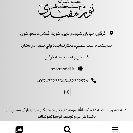
گرگان، خيابان شهيد رجايي، کوچه گلشن دهم، کوي
سرچشمه، جنب مصلي، دفتر نماينده ولي فقيه در استان
گلستان و امام جمعه گرگان
noormofidi.ir
017-32225343-32222976-
.کلیه حقوق سایت به دفتر آیت الله نورمفیدی تعلق دارد و کپی برداری از آن ممنوع می
باشد | طراحی و توسعه توسط
تیم شتاب