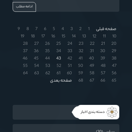
با دانش‏ آموزان دارد،
ادامه مطلب
صفحه قبلی
1
2
3
4
5
6
7
8
9
19
18
17
16
15
14
13
12
11
10
28
27
26
25
24
23
22
21
20
37
36
35
34
33
32
31
30
29
46
45
44
43
42
41
40
39
38
55
54
53
52
51
50
49
48
47
64
63
62
61
60
59
58
57
56
65
66
67
68
صفحه بعدی
دسته بندی اخبار
سیاسی (30)