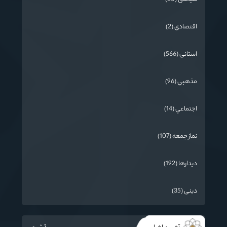
اقتصادی (2)
استانی (566)
مذهبي (96)
اجتماعي (14)
نماز جمعه (107)
دیدارها (192)
دینی (35)