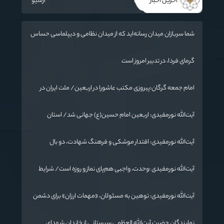
آخرین اخبار
آرشیو
شما سربازان میدان رسانه‌اید که از میدان نظامی و دیپلماسی حساس
تر است / دشمن به دنبال تغییر «ادراک مردم» و ایجاد تفرقه است
گرمای فردا، در تدبیر امروز است
امام جمعه گرگان:پیروزی مکتب عاشورا در اربعین/ ملت ایران در
برابر استکبار تسلیم نمی‌شود
آیت‌الله نورمفیدی: اربعین امام حسین(ع) جهانی شد/ استان
گلستان الگوی وحدت اسلامی است/ تهمت به مسئولان حد شرعی
دارد
آیت‌الله نورمفیدی: اقتدار موشکی و فرهنگ شهادت، دو بال
ماندگاری انقلاب / از درس عاشورا تا ضرورت روایتگری جهانی
آیت‌الله نورمفیدی :وحدت، واجبی هم‌پای نماز و روزه است/ شرایط
جهان در حال تغییر
آیت‌الله نورمفیدی: توهین به مسئولان، «مهمات ارزان» برای دشمن
است / آمریکا به دنبال تفرقه به جای جنگ است
نمایندگان حضرت آیت‌الله العظمی سیستانی از خاندان شهدای