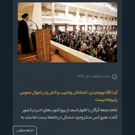
بیست و هفت آبان 1405
آیت الله نورمفیدی : اغتشاش وتخریب و آتش زدن اموال عمومی
پذیرفته نیست
امام جمعه گرگان با اظهار تاسف از بروز آشوب‌های اخیر در کشور
گفت: هیچ کس منکر وجود مشکل در جامعه نیست اما نباید به
بهانه آن عده‌ای اقدام به اغتشاش و تخریب و آتش‌زدن اموال
ادامه مطلب
عمومی و کشتن افراد و شهروندان کنند.