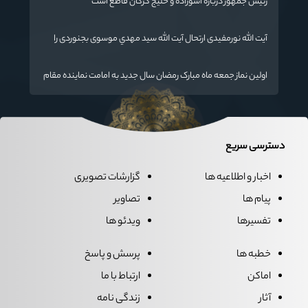
رئیس جمهور درباره آشوراده و خلیج گرگان قاطع است
آیت الله نورمفیدی ارتحال آیت الله سيد مهدي موسوی بجنوردی را
تسلیت گفت
اولین نماز جمعه ماه مبارک رمضان سال جدید به امامت نماینده مقام
معظم رهبری دراستان گلستان اقامه می گردد.
دسترسی سریع
اخبار و اطلاعیه ها
گزارشات تصویری
پیام ها
تصاویر
تفسیرها
ویدئو ها
خطبه ها
پرسش و پاسخ
اماکن
ارتباط با ما
آثار
زندگی نامه