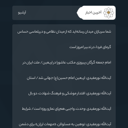
آخرین اخبار
آرشیو
شما سربازان میدان رسانه‌اید که از میدان نظامی و دیپلماسی حساس
تر است / دشمن به دنبال تغییر «ادراک مردم» و ایجاد تفرقه است
گرمای فردا، در تدبیر امروز است
امام جمعه گرگان:پیروزی مکتب عاشورا در اربعین/ ملت ایران در
برابر استکبار تسلیم نمی‌شود
آیت‌الله نورمفیدی: اربعین امام حسین(ع) جهانی شد/ استان
گلستان الگوی وحدت اسلامی است/ تهمت به مسئولان حد شرعی
دارد
آیت‌الله نورمفیدی: اقتدار موشکی و فرهنگ شهادت، دو بال
ماندگاری انقلاب / از درس عاشورا تا ضرورت روایتگری جهانی
آیت‌الله نورمفیدی :وحدت، واجبی هم‌پای نماز و روزه است/ شرایط
جهان در حال تغییر
آیت‌الله نورمفیدی: توهین به مسئولان، «مهمات ارزان» برای دشمن