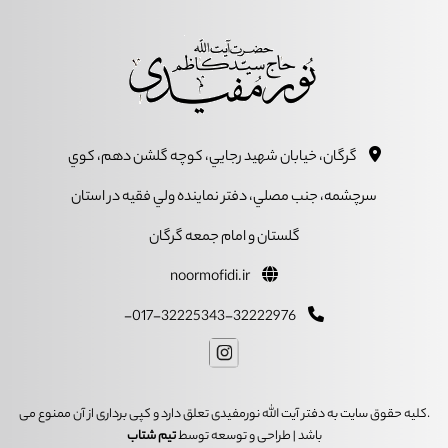
گرگان، خيابان شهيد رجايي، کوچه گلشن دهم، کوي
سرچشمه، جنب مصلي، دفتر نماينده ولي فقيه در استان
گلستان و امام جمعه گرگان
noormofidi.ir
017-32225343-32222976-
.کلیه حقوق سایت به دفتر آیت الله نورمفیدی تعلق دارد و کپی برداری از آن ممنوع می
باشد | طراحی و توسعه توسط
تیم شتاب