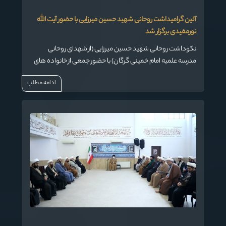
آئین گرامیداشت روحانی شهید حسین میرزایی با حضور آیت الله
نورمفیدی برگزار شد
نکوداشت روحانی شهید حسین میرزایی (از شهدای روحانی
مدرسه علمیه امام خمینی گرگان) با حضور جمعی از خانواده های
شهدا و خاطره گویی همرزمان شهید و سخنرانی آیت الله
ادامه مطلب
نورمفیدی نماینده مقام معظم رهبری در استان گلستان و امام
جمعه گرگان در مدرسه علمیه امام خمینی(ره) گرگان برگزار شد.