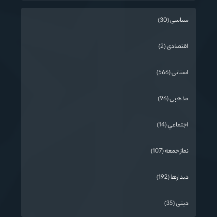
سیاسی (30)
اقتصادی (2)
استانی (566)
مذهبي (96)
اجتماعي (14)
نماز جمعه (107)
دیدارها (192)
دینی (35)