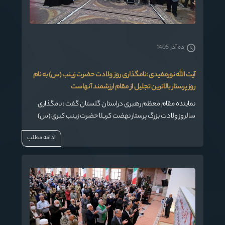
ده آذر 1405
آیت الله نورمفیدی :نامگذاری روز ولادت حضرت زینب (س) به نام
روز پرستار بالاترین تجلیل از مقام ارزشمند آنهاست
نماینده مقام معظم رهبری دراستان گلستان گفت : نامگذاری
سالروز ولادت بزرگ پرستار نهضت کربلا حضرت زینب کبری (س)
بنام روز پرستار بالاترین تجلیل از مقام ارزشمند جامعه پرستاری
ادامه مطلب
است که یقین داریم خدای متعال هم شاکر این عزیزان خواهد
بود.