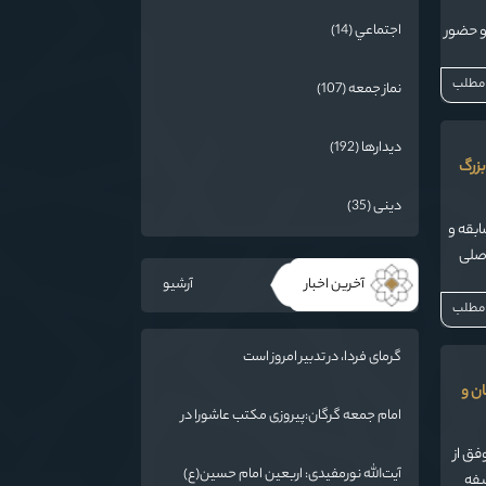
و حضور
اجتماعي (14)
 مطلب
نماز جمعه (107)
دیدارها (192)
بزرگ
دینی (35)
ابقه و
اصلی
آخرین اخبار
آرشیو
 مطلب
گرمای فردا، در تدبیر امروز است
ان و
امام جمعه گرگان:پیروزی مکتب عاشورا در
اربعین/ ملت ایران در برابر استکبار تسلیم
فق از
نمی‌شود
آیت‌الله نورمفیدی: اربعین امام حسین(ع)
یفه