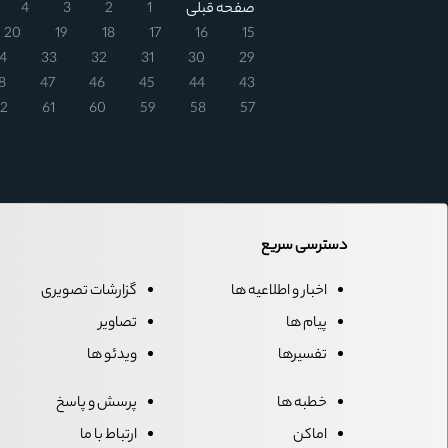
صفحه قبلی
1
2
3
4
20
19
18
17
16
15
4
33
32
31
30
29
8
47
46
45
44
43
2
61
60
59
58
57
دسترسی سریع
اخبار و اطلاعیه ها
گزارشات تصویری
پیام ها
تصاویر
تفسیرها
ویدئو ها
خطبه ها
پرسش و پاسخ
اماکن
ارتباط با ما