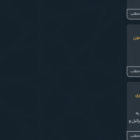
 مطلب
رهون
 مطلب
ری
به
ائیل و
ا را
 مطلب