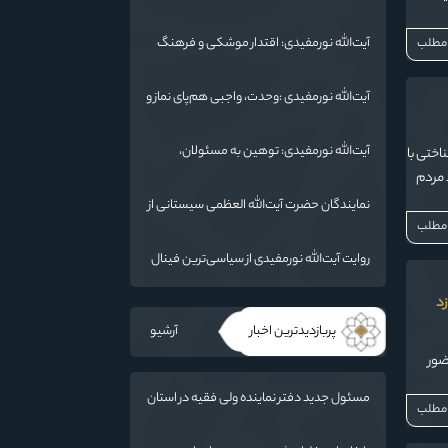
جهانی شد/ استان گلستان الگوی وحدت
 شرایط
اسلامی است/ تهمت به مسئولان حد شرعی
آیت‌الله نورمفیدی: اقتدار موشکی و فرهنگ
 مطلب
دارد
شهادت، دو بال ماندگاری انقلاب / از درس
عاشورا تا ضرورت روایتگری جهانی
آیت‌الله نورمفیدی :وحدت، واجبی هم‌پای نماز و
روزه است/ شرایط جهان در حال تغییر
آیت‌الله نورمفیدی: توهین به مسئولان،
اختی با
«مهمات ارزان» برای دشمن است / آمریکا به
د مردم
دنبال تفرقه به جای جنگ است
نمایندگان حضرت آیت‌الله العظمی سیستانی از
 مطلب
خاندان شهدای «جنگ رمضان» در گلستان
تجلیل کردند
روایت آیت‌الله نورمفیدی از سیاسی‌ترین فینال
فوتبال تاریخ؛ وقتی ورزش جای سیاست
زد
می‌نشیند
پربازدیدترین اخبار
آرشیو
ضور
مسئول جدید دفتر نماینده ولی فقیه در استان
 مطلب
گلستان و امام جمعه گرگان معرفی شد