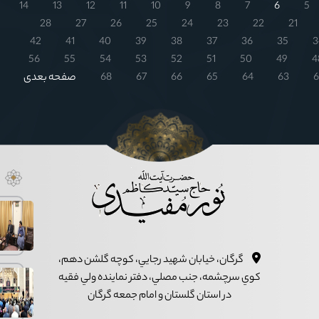
14
13
12
11
10
9
8
7
6
5
28
27
26
25
24
23
22
21
42
41
40
39
38
37
36
35
3
56
55
54
53
52
51
50
49
4
6
63
64
65
66
67
68
صفحه بعدی
گرگان، خيابان شهيد رجايي، کوچه گلشن دهم،
کوي سرچشمه، جنب مصلي، دفتر نماينده ولي فقيه
در استان گلستان و امام جمعه گرگان