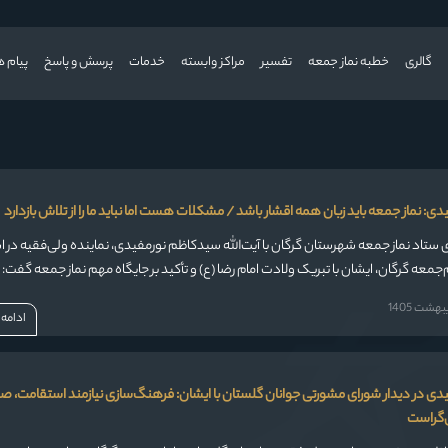
گالری
خطبه نماز جمعه
تفسیر
مراکز وابسته
خدمات
پرسش و پاسخ
پیام ه
یدی: نماز جمعه باید زبان همه اقشار باشد / مشکلات هست اما نباید ما را از تلاش بازدارد
ی ستاد نماز جمعه شهرستان گرگان با آیت‌الله سیدکاظم نورمفیدی، نماینده ولی‌فقیه در ا
‌جمعه گرگان، ایشان با تبریک ولادت امام رضا (ع) و تأکید بر جایگاه مهم نماز جمعه گفت:
شت 1405
ادامه
فیدی در دیدار شورای مشورتی جوانان گلستان با ایشان: فرهنگ‌سازی نیازمند استقامت، 
‌گراست