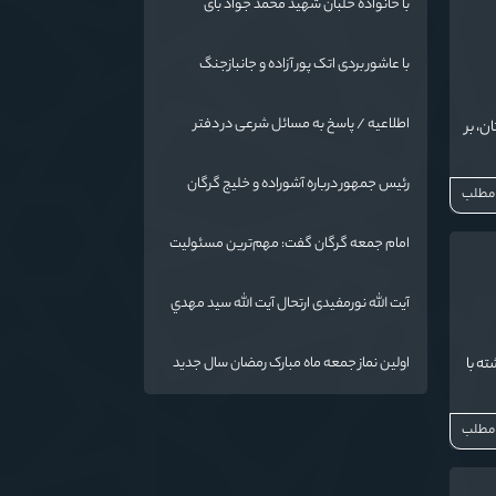
با خانواده خلبان شهید محمد جواد بای
با عاشور بردی اتک پور آزاده و جانبازجنگ
تحمیلی
اطلاعیه / پاسخ به مسائل شرعی در دفتر
، بر
حضرت آیت الله نورمفیدی
رئیس جمهور درباره آشوراده و خلیج گرگان
 مطلب
قاطع است
امام جمعه گرگان گفت: مهم‌ترین مسئولیت
و رسالت معلمان در کنار تدریس علم به
دانش‌آموزان، انسان‌سازی و تربیت نیروهای
آیت الله نورمفیدی ارتحال آیت الله سيد مهدي
موثر و مفید برای آینده ایران اسلامی است.
موسوی بجنوردی را تسلیت گفت
ه با
اولین نماز جمعه ماه مبارک رمضان سال جدید
به امامت نماینده مقام معظم رهبری دراستان
گلستان اقامه می گردد.
 مطلب