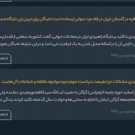
قیه در گلستان: ایران در قله عزت جهانی ایستاده است؛ نخبگان برای تبیین این جایگاه مس
فیدی با تأکید بر جایگاه راهبردی ایران در معادلات جهانی، گفت: کشور به سطحی از اقتدار ر
 خارجی آن را در آستانه تبدیل شدن به یک ابرقدرت می‌دانند و در این شرایط، نخبگان به‌ویژ
اید در تبیین این واقعیت‌ها نقش‌آفرینی کنند.
 فروردین 1405
ادامه
فیدی: مشکلات جزء طبیعت دنیا است؛ مهم نحوه مواجهه عاقلانه و شجاعانه با آن‌هاست
 و اساتید حوزه علمیه الزهرا(س) گرگان با حضرت آیت‌الله سیدکاظم نورمفیدی، نماینده ولی
مام‌جمعه گرگان، ایشان با اشاره به سختی‌ها و حوادث سال گذشته، تأکید کردند: زندگی دن
ست و خداوند در قرآن وعده داده که آزمون‌های سخت، بخشی از سنت الهی در زندگی م
 فروردین 1405
ادامه