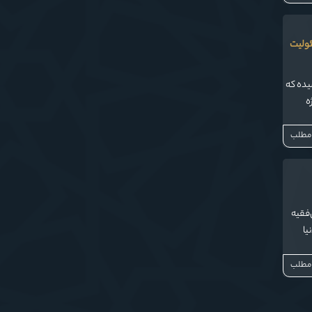
ئولیت
سیده که
ه
 مطلب
‌فقیه
یا
ادی
 مطلب