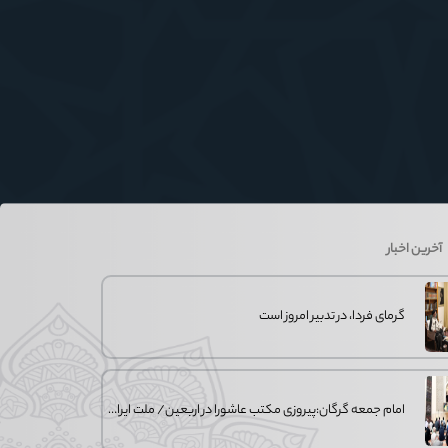
آخرین اخبار
گرمای فردا، در تدبیر امروز است
امام جمعه گرگان:پیروزی مکتب عاشورا در اربعین/ ملت ایران در برابر استکبار تسلیم