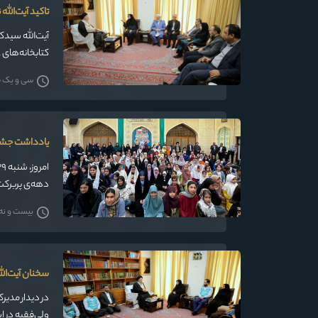
تاکید آیت‌الل
آیت‌الله سیدک
ترویج فرهنگ م
سی و یک فرو
یادداشت جشن
دهه‌ی پربرکت
دختران بود؛
بیست و نه فر
سخنان آیت‌الل
در دیدار مدیر
ولی‌فقیه در ا