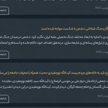
ای حفظ آرامش جامعه و تقویت امید در میان مردم است. وی افزود روحانیت باید در این
ت 1405
 نشان دهد که دغدغه اصلی‌اش نجات کشور و خدمت به مردم است.
ادامه
رگان:جنگ شناختی دشمن با شکست مواجه شده است
فیدی با اشاره به ابعاد مختلف جنگ تحمیلی علیه ایران، تأکید کرد: دشمن در میدان جنگ شن
ی از ابزارهای رسانه‌ای و شایعه‌سازی، در تحقق اهداف خود ناکام مانده و انسجام و اعتما
فزایش یافته است.
ت 1405
ادامه
(ع) باید به خانه‌های مردم برسد؛ آیت‌الله نورمفیدی: محبت همراه با معرفت جامعه را می‌سا
 جمعی از خادمان حرم علی بن موسی الرضا(ع) با آیت‌الله سید کاظم نورمفیدی، نماینده
تان گلستان و امام جمعه گرگان، دیدار کردند. آیت‌الله نورمفیدی در این دیدار با تقدیر از ح
شرایط امروز کشور را حساس و دشوار توصیف کرد و تأکید نمود: «
 1405
ادامه