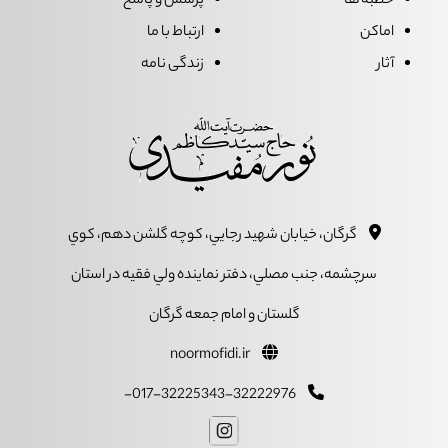
خطبه ها
پرسش و پاسخ
اماکن
ارتباط با ما
آثار
زندگی نامه
گرگان، خيابان شهيد رجايي، کوچه گلشن دهم، کوي
سرچشمه، جنب مصلي، دفتر نماينده ولي فقيه در استان
گلستان و امام جمعه گرگان
noormofidi.ir
017-32225343-32222976-