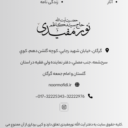
آثار
زندگی نامه
گرگان، خيابان شهيد رجايي، کوچه گلشن دهم، کوي
سرچشمه، جنب مصلي، دفتر نماينده ولي فقيه در استان
گلستان و امام جمعه گرگان
noormofidi.ir
017-32225343-32222976-
.کلیه حقوق سایت به دفتر آیت الله نورمفیدی تعلق دارد و کپی برداری از آن ممنوع می