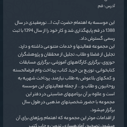
آدرس : قم
این موسسه به اهتمام حضرت آیت ا... نورمفیدی در سال
1388 در قم پایه‏گذاری شد و کار خود را از سال 1394 با ثبت
رسمی گسترش داد.
این مجموعه فعالیت‏ها و خدمات متنوعی داشته و دارد،
تجلیل از فضلا و طلاب، تجلیل از محققان و پژوهشگران
حوزوی، برگزاری کارگاه‏های آموزشی، برگزاری مسابقات
کتابخوانی، توزیع بن خرید کتاب، پرداخت وام قرض‏الحسنه
و کمک‏های بلاعوض به طلاب نیازمند، پرداخت شهریه به
روحانیون و طلاب و... از جمله فعالیت‏های این موسسه
است و علاوه بر آن برنامه‏های مناسبتی در دفتر این
مجموعه با حضور شخصیت‏های مذهبی در طول سال
برگزار می‏شود.
از اقدامات موثر این مجموعه که اهتمام ویژه‏ای برای آن
می‏شود، تصحیح، آماده‏سازی، تدوین و چاپ کتب