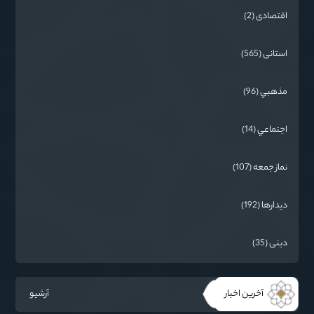
اقتصادی (2)
استانی (565)
مذهبي (96)
اجتماعي (14)
نماز جمعه (107)
دیدارها (192)
دینی (35)
آخرین اخبار
آرشیو