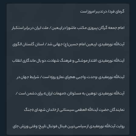
گرمای فردا، در تدبیر امروز است
امام جمعه گرگان:پیروزی مکتب عاشورا در اربعین/ ملت ایران در برابر استکبار
تسلیم نمی‌شود
آیت‌الله نورمفیدی: اربعین امام حسین(ع) جهانی شد/ استان گلستان الگوی
وحدت اسلامی است/ تهمت به مسئولان حد شرعی دارد
آیت‌الله نورمفیدی: اقتدار موشکی و فرهنگ شهادت، دو بال ماندگاری انقلاب
/ از درس عاشورا تا ضرورت روایتگری جهانی
آیت‌الله نورمفیدی :وحدت، واجبی هم‌پای نماز و روزه است/ شرایط جهان در
حال تغییر
آیت‌الله نورمفیدی: توهین به مسئولان، «مهمات ارزان» برای دشمن است /
آمریکا به دنبال تفرقه به جای جنگ است
نمایندگان حضرت آیت‌الله العظمی سیستانی از خاندان شهدای «جنگ
رمضان» در گلستان تجلیل کردند
روایت آیت‌الله نورمفیدی از سیاسی‌ترین فینال فوتبال تاریخ؛ وقتی ورزش جای
سیاست می‌نشیند