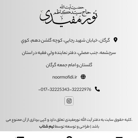
گرگان، خيابان شهيد رجايي، کوچه گلشن دهم، کوي
سرچشمه، جنب مصلي، دفتر نماينده ولي فقيه در استان
گلستان و امام جمعه گرگان
noormofidi.ir
017-32225343-32222976-
.کلیه حقوق سایت به دفتر آیت الله نورمفیدی تعلق دارد و کپی برداری از آن ممنوع می
باشد | طراحی و توسعه توسط
تیم شتاب