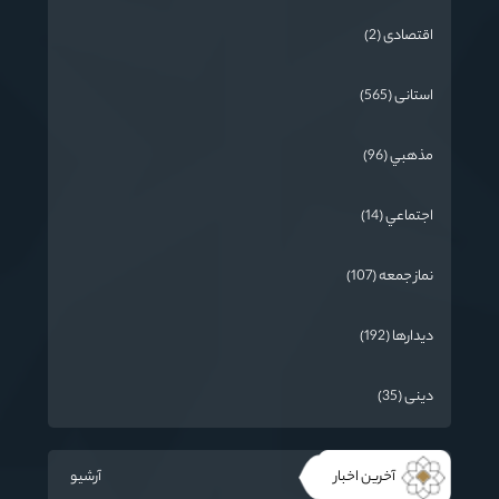
اقتصادی (2)
استانی (565)
مذهبي (96)
اجتماعي (14)
نماز جمعه (107)
دیدارها (192)
دینی (35)
آخرین اخبار
آرشیو