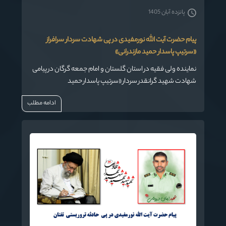
پانزده آبان 1405
پیام حضرت آیت الله نورمفیدی در پی شهادت سردار سرافراز
«سرتیپ پاسدار حمید مازندرانی»
نماینده ولی فقیه در استان گلستان و امام جمعه گرگان در پیامی
شهادت شهید گرانقدر سردار «سرتیپ پاسدار حمید
مازندرانی»تبریک وتسلیت گفت.
ادامه مطلب