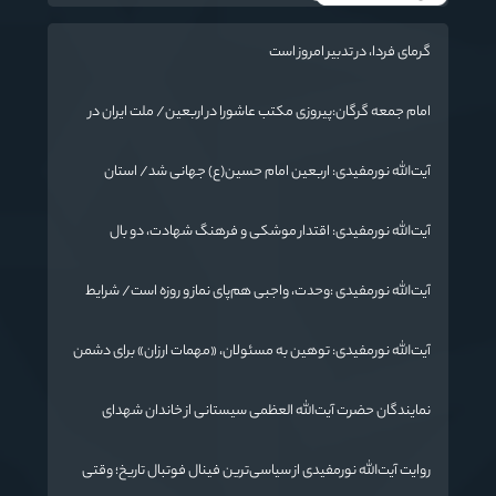
گرمای فردا، در تدبیر امروز است
امام جمعه گرگان:پیروزی مکتب عاشورا در اربعین/ ملت ایران در
برابر استکبار تسلیم نمی‌شود
آیت‌الله نورمفیدی: اربعین امام حسین(ع) جهانی شد/ استان
گلستان الگوی وحدت اسلامی است/ تهمت به مسئولان حد شرعی
دارد
آیت‌الله نورمفیدی: اقتدار موشکی و فرهنگ شهادت، دو بال
ماندگاری انقلاب / از درس عاشورا تا ضرورت روایتگری جهانی
آیت‌الله نورمفیدی :وحدت، واجبی هم‌پای نماز و روزه است/ شرایط
جهان در حال تغییر
آیت‌الله نورمفیدی: توهین به مسئولان، «مهمات ارزان» برای دشمن
است / آمریکا به دنبال تفرقه به جای جنگ است
نمایندگان حضرت آیت‌الله العظمی سیستانی از خاندان شهدای
«جنگ رمضان» در گلستان تجلیل کردند
روایت آیت‌الله نورمفیدی از سیاسی‌ترین فینال فوتبال تاریخ؛ وقتی
ورزش جای سیاست می‌نشیند