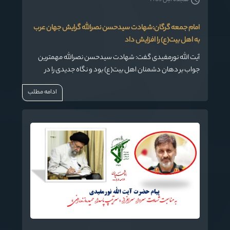
امام جمعه گرگان:شهادت سیدحسن نصرالله گرایش جهان عرب
به اهل بیت(ع) را افزایش داد
آیت الله نورمفیدی گفت: شهادت سیدحسن نصرالله مهمترین
جواب بر دهان دشمنان اهل بیت(ع) بود و نگاه جدیدی را در
جهان عرب نسبت به پیروان مکتب اهل بیت(ع) به وجود آورد.
ادامه مطلب