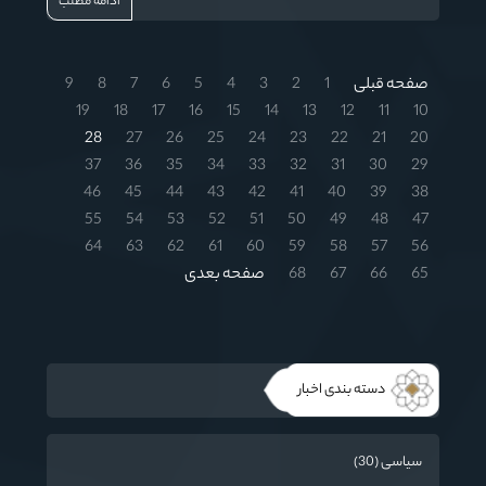
ادامه مطلب
صفحه قبلی
1
2
3
4
5
6
7
8
9
19
18
17
16
15
14
13
12
11
10
28
27
26
25
24
23
22
21
20
37
36
35
34
33
32
31
30
29
46
45
44
43
42
41
40
39
38
55
54
53
52
51
50
49
48
47
64
63
62
61
60
59
58
57
56
65
66
67
68
صفحه بعدی
دسته بندی اخبار
سیاسی (30)