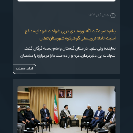
شش آبان 1405
پیام حضرت آیت الله نورمفیدی در پی شهادت شهدای مدافع
امنیت حادثه تروریستی گوهرکوه شهرستان تفتان
نماینده ولی فقیه دراستان گلستان وامام جمعه گرگان گفت:
شهادت این دلیرمردان، عزم و اراده ملت ما را در مبارزه با دشمنان
انسان و انسانیت ،استوارتر و راسخ‌تر کرده است.
ادامه مطلب