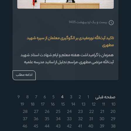
بیست و یک اردیبهشت 1405
تاکید آیت‌الله نورمفیدی بر الگوگیری معلمان از سیره شهید
مطهری
همزمان با گرامیداشت هفته معلم و ایام شهادت استاد شهید
آیت‌الله مرتضی مطهری، مراسم تجلیل از اساتید مدرسه علمیه
الزهرا(س) و مدرسه علمیه امام خمینی(ره) گرگان با حضور و
ادامه مطلب
سخنرانی آیت‌الله سیدکاظم نورمفیدی، نماینده مقام معظم
رهبری در استان گلستان و امام جمعه گرگان، در سالن اجتماعات
امام رضا(ع) مدرسه علمیه الزهرا(س) برگزار شد.
صفحه قبلی
1
2
3
4
5
6
7
8
9
19
18
17
16
15
14
13
12
11
10
28
27
26
25
24
23
22
21
20
37
36
35
34
33
32
31
30
29
46
45
44
43
42
41
40
39
38