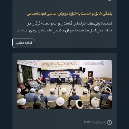
بندگی خالق و خدمت به خلق؛ دو رکن اساسی اعیاد اسلامی
نماینده ولی‌فقیه در استان گلستان و امام جمعه گرگان در
خطبه‌های نماز عید سعید قربان، با تبیین فلسفه وجودی اعیاد در
شریعت اسلام، بر پیوند ناگسستنی میان «ارتباط با خدا» و
ادامه مطلب
«رسیدگی به امور مردم» تأکید کرد و قربانی کردن را نمادی از تعهد
امت اسلامی برای رفع نیاز محرومان برشمرد.
چهار خرداد 1405