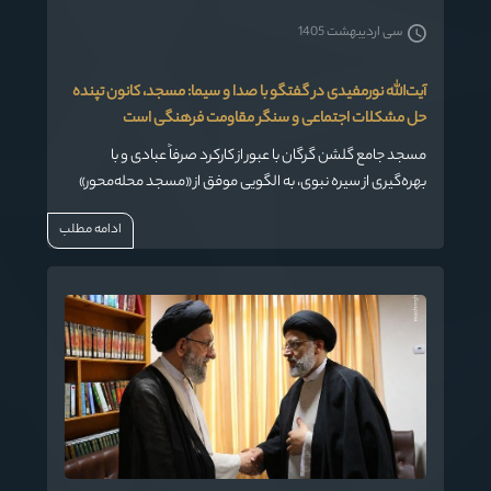
سی اردیبهشت 1405
آیت‌الله نورمفیدی در گفتگو با صدا و سیما: مسجد، کانون تپنده
حل مشکلات اجتماعی و سنگر مقاومت فرهنگی است
مسجد جامع گلشن گرگان با عبور از کارکرد صرفاً عبادی و با
بهره‌گیری از سیره نبوی، به الگویی موفق از «مسجد محله‌محور»
در تراز اسلامی تبدیل شده است که توانسته با پیوند میان نیازهای
ادامه مطلب
مادی و معنوی جامعه، نقشی بی‌بدیل در خدمت‌رسانی و انسجام
اجتماعی را در راستای همدلی و امید ایفا کند.