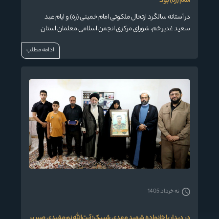
امام (ره) بود
در آستانه سالگرد ارتحال ملکوتی امام خمینی (ره) و ایام عید
سعید غدیر خم، شورای مرکزی انجمن اسلامی معلمان استان
گلستان با حضرت آیت‌الله سیدکاظم نورمفیدی، نماینده
ادامه مطلب
ولی‌فقیه در استان و امام جمعه گرگان دیدار کردند.
نه خرداد 1405
در دیدار با خانواده شهید مهدی شیبک؛ آیت‌الله نورمفیدی صبر بر