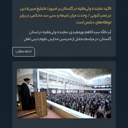
تاکید نماینده ولی‌فقیه در گلستان بر ضرورت «تبلیغ مبین» دین
در عصر کنونی / وحدت میان شیعه و سنی سد محکمی در برابر
توطئه‌های دشمن است
آیت‌الله سیدکاظم نورمفیدی، نماینده ولی‌فقیه در استان
گلستان، در مراسم تجلیل از مدرسین مدارس علوم دینی اهل
سنت استان، با اشاره به رسالت خطیر علما در شرایط حساس
ادامه مطلب
کنونی، بر لزوم ارتقای سطح علمی و تبیین روشن و امروزی معارف
دینی تاکید کرد.