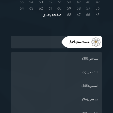
55
54
53
52
51
50
49
48
47
64
63
62
61
60
59
58
57
56
65
66
67
68
صفحه بعدی
دسته بندی اخبار
سیاسی (30)
اقتصادی (2)
استانی (565)
مذهبي (96)