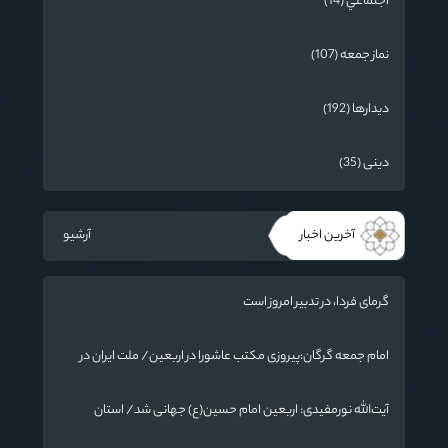
اجتماعي (14)
نماز جمعه (107)
دیدارها (192)
دینی (35)
آخرین اخبار
آرشیو
گرمای فردا، در تدبیر امروز است
امام جمعه گرگان:پیروزی مکتب عاشورا در اربعین/ ملت ایران در
برابر استکبار تسلیم نمی‌شود
آیت‌الله نورمفیدی: اربعین امام حسین(ع) جهانی شد/ استان
گلستان الگوی وحدت اسلامی است/ تهمت به مسئولان حد شرعی