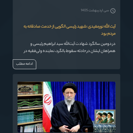
سی اردیبهشت 1405
آیت الله نورمفیدی :شهید رئیسی الگویی از خدمت صادقانه به
مردم بود
در دومین سالگرد شهادت آیت‌الله سید ابراهیم رئیسی و
همراهان ایشان در حادثه سقوط بالگرد، نماینده ولی‌فقیه در
استان گلستان و امام جمعه گرگان با گرامیداشت یاد و خاطره
ادامه مطلب
«شهدای خدمت» تأکید کرد که سیره و منش این شهیدان، به‌ویژه
شهید آیت‌الله رئیسی، برای همیشه در حافظه ملت ایران ماندگار
خواهد ماند.