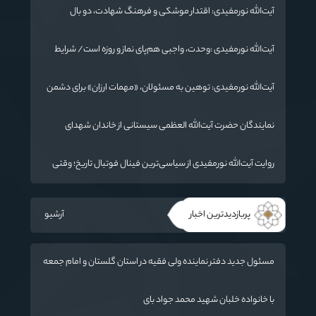
دارد
آیت‌الله نورمفیدی: اقتدار موشکی و فرهنگ شهادت، دو بال
ماندگاری انقلاب / از درس عاشورا تا ضرورت روایتگری جهانی
آیت‌الله نورمفیدی :وحدت، واجبی هم‌پای نماز و روزه است/ شرایط
جهان در حال تغییر
آیت‌الله نورمفیدی: توهین به مسئولان، «مهمات ارزان» برای دشمن
است / آمریکا به دنبال تفرقه به جای جنگ است
نمایندگان حضرت آیت‌الله العظمی سیستانی از خاندان شهدای
«جنگ رمضان» در گلستان تجلیل کردند
روایت آیت‌الله نورمفیدی از سیاسی‌ترین فینال فوتبال تاریخ؛ وقتی
ورزش جای سیاست می‌نشیند
پربازدیدترین اخبار
آرشیو
مسئول جدید دفتر نماینده ولی فقیه در استان گلستان و امام جمعه
گرگان معرفی شد
با خانواده خلبان شهید محمد جواد بای