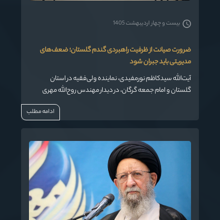
بیست و چهار اردیبهشت 1405
ضرورت صیانت از ظرفیت راهبردی گندم گلستان؛ ضعف‌های
مدیریتی باید جبران شود
آیت‌الله سیدکاظم نورمفیدی، نماینده ولی‌فقیه در استان
گلستان و امام جمعه گرگان، در دیدار مهندس روح‌الله مهری
مدیرکل غله و خدمات بازرگانی استان گلستان و معاونان این
ادامه مطلب
مجموعه با ایشان، ضمن اشاره به ظرفیت‌های بزرگ خدادادی
استان، بر لزوم مدیریت صحیح منابع و توجه ویژه به بخش
کشاورزی، به‌ویژه محصول راهبردی گندم تأکید کرد.