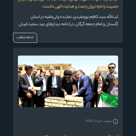
مصیبت را مایه نزول رحمت و هدایت الهی دانست
آیت‌الله سید کاظم نورمفیدی، نماینده ولی‌فقیه در استان
گلستان و امام جمعه گرگان، در ادامه دیدارهای عید سعید قربان
با علما، بزرگان، روحانیون و معتمدین اهل سنت، با حضور در منزل
ادامه مطلب
شهید والامقام مهدی شیبک، از شهدای گرانقدر جنگ رمضان، با
خانواده معظم این شهید دیدار و گفت‌وگو کرد.
هشت خرداد 1405