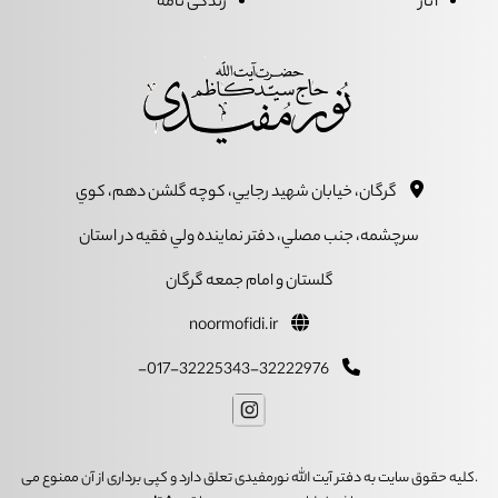
آثار
زندگی نامه
گرگان، خيابان شهيد رجايي، کوچه گلشن دهم، کوي
سرچشمه، جنب مصلي، دفتر نماينده ولي فقيه در استان
گلستان و امام جمعه گرگان
noormofidi.ir
017-32225343-32222976-
.کلیه حقوق سایت به دفتر آیت الله نورمفیدی تعلق دارد و کپی برداری از آن ممنوع می