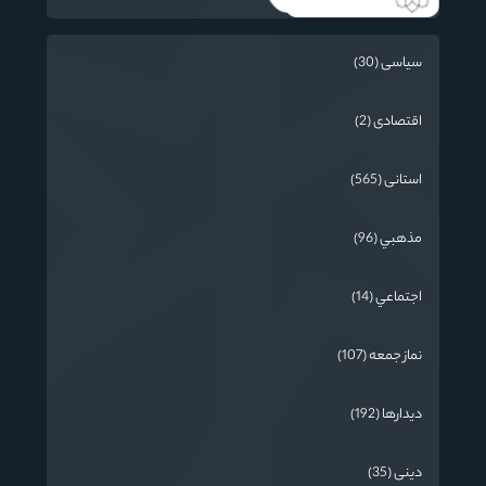
سیاسی (30)
اقتصادی (2)
استانی (565)
مذهبي (96)
اجتماعي (14)
نماز جمعه (107)
دیدارها (192)
دینی (35)