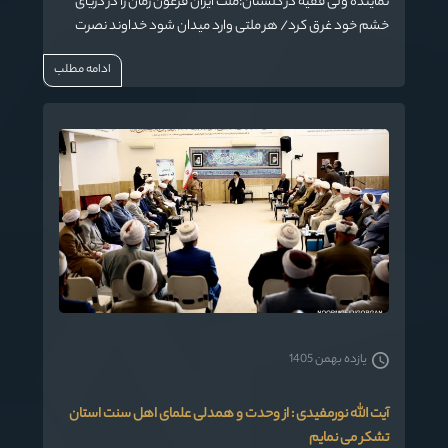
نماینده ولی فقیه در گلستان:ملت ایران فرعون زمان را در دریای
خشم خود غرق کرد/ هر ملتی وارد میدان شود خداوند نصرت
الهی را به آنان می‌رساند
ادامه مطلب
یازده بهمن 1405
آیت الله نورمفیدی : از وحدت و همدلی علمای اهل سنت استان
تشکر می نمایم