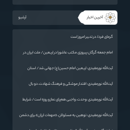
آخرین اخبار
آرشیو
گرمای فردا، در تدبیر امروز است
امام جمعه گرگان:پیروزی مکتب عاشورا در اربعین/ ملت ایران در
برابر استکبار تسلیم نمی‌شود
آیت‌الله نورمفیدی: اربعین امام حسین(ع) جهانی شد/ استان
گلستان الگوی وحدت اسلامی است/ تهمت به مسئولان حد شرعی
دارد
آیت‌الله نورمفیدی: اقتدار موشکی و فرهنگ شهادت، دو بال
ماندگاری انقلاب / از درس عاشورا تا ضرورت روایتگری جهانی
آیت‌الله نورمفیدی :وحدت، واجبی هم‌پای نماز و روزه است/ شرایط
جهان در حال تغییر
آیت‌الله نورمفیدی: توهین به مسئولان، «مهمات ارزان» برای دشمن
است / آمریکا به دنبال تفرقه به جای جنگ است