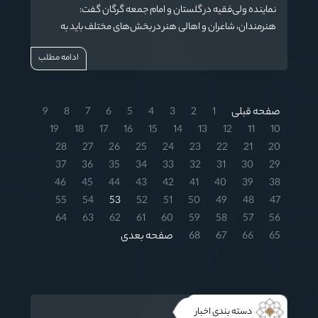
نماینده ولی‌فقیه در گلستان و امام جمعه گرگان گفت:
هنرمندان، شاعران و اهالی هنر در بخش‌های مختلف باید به
سمت تولید آثار فاخر و نو در سطوح بین‌المللی برای مخاطبان
ادامه مطلب
گرایش داشته باشند.
صفحه قبلی
1
2
3
4
5
6
7
8
9
19
18
17
16
15
14
13
12
11
10
28
27
26
25
24
23
22
21
20
37
36
35
34
33
32
31
30
29
46
45
44
43
42
41
40
39
38
55
54
53
52
51
50
49
48
47
64
63
62
61
60
59
58
57
56
65
66
67
68
صفحه بعدی
دسته بندی اخبار