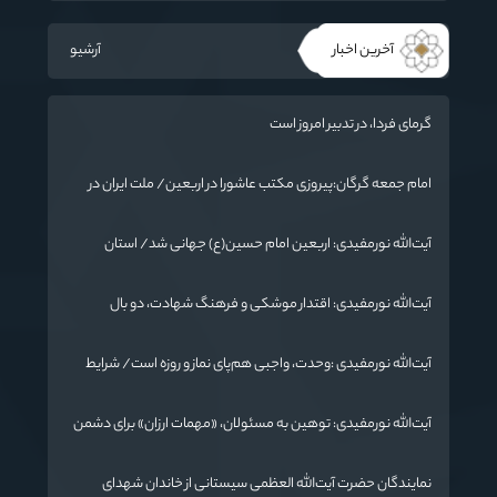
آخرین اخبار
آرشیو
گرمای فردا، در تدبیر امروز است
امام جمعه گرگان:پیروزی مکتب عاشورا در اربعین/ ملت ایران در
برابر استکبار تسلیم نمی‌شود
آیت‌الله نورمفیدی: اربعین امام حسین(ع) جهانی شد/ استان
گلستان الگوی وحدت اسلامی است/ تهمت به مسئولان حد شرعی
دارد
آیت‌الله نورمفیدی: اقتدار موشکی و فرهنگ شهادت، دو بال
ماندگاری انقلاب / از درس عاشورا تا ضرورت روایتگری جهانی
آیت‌الله نورمفیدی :وحدت، واجبی هم‌پای نماز و روزه است/ شرایط
جهان در حال تغییر
آیت‌الله نورمفیدی: توهین به مسئولان، «مهمات ارزان» برای دشمن
است / آمریکا به دنبال تفرقه به جای جنگ است
نمایندگان حضرت آیت‌الله العظمی سیستانی از خاندان شهدای