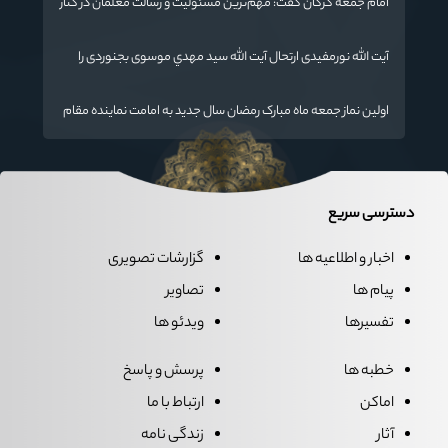
امام جمعه گرگان گفت: مهم‌ترین مسئولیت و رسالت معلمان در کنار
تدریس علم به دانش‌آموزان، انسان‌سازی و تربیت نیروهای موثر و
مفید برای آینده ایران اسلامی است.
آیت الله نورمفیدی ارتحال آیت الله سيد مهدي موسوی بجنوردی را
تسلیت گفت
اولین نماز جمعه ماه مبارک رمضان سال جدید به امامت نماینده مقام
معظم رهبری دراستان گلستان اقامه می گردد.
دسترسی سریع
اخبار و اطلاعیه ها
گزارشات تصویری
پیام ها
تصاویر
تفسیرها
ویدئو ها
خطبه ها
پرسش و پاسخ
اماکن
ارتباط با ما
آثار
زندگی نامه