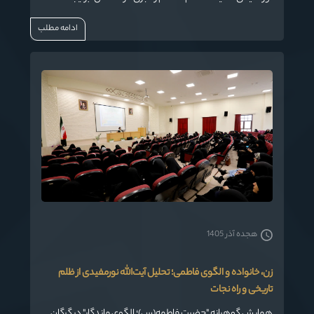
جذابیت معنوی در اماکن عبادی و پرهیز از هرگونه اجبار در امور
ادامه مطلب
دینی تأکید شد.
هجده آذر 1405
زن، خانواده و الگوی فاطمی؛ تحلیل آیت‌الله نورمفیدی از ظلم
تاریخی و راه نجات
همایش گوهرانه "حضرت فاطمه(س)؛ الگوی ماندگار" در گرگان