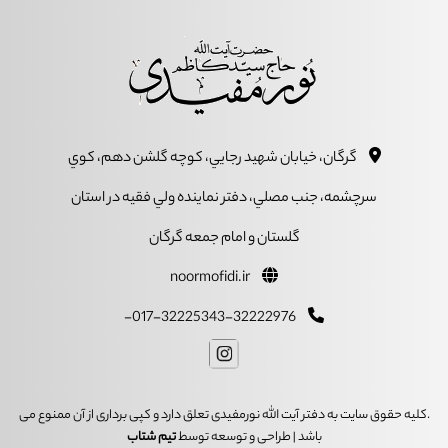
گرگان، خيابان شهيد رجايي، کوچه گلشن دهم، کوي
سرچشمه، جنب مصلي، دفتر نماينده ولي فقيه در استان
گلستان و امام جمعه گرگان
noormofidi.ir
017-32225343-32222976-
.کلیه حقوق سایت به دفتر آیت الله نورمفیدی تعلق دارد و کپی برداری از آن ممنوع می
باشد | طراحی و توسعه توسط
تیم شتاب