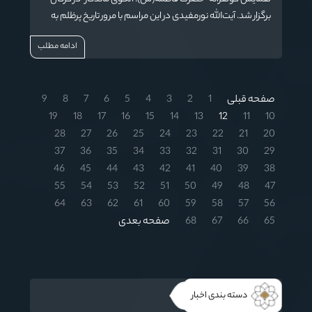
برگزار شد. آیت‌الله نورمفیدی در این مراسم با مرور تاریخ پرظلم به
زن در شرق سنتی و غرب مدرن، اسلام را ارائه‌دهنده راه‌کاری
ادامه مطلب
مبتنی بر کرامت و تعادل دانست و حضرت زهرا(س) را الگوی
عملی زن در ابعاد فردی، خانوادگی و اجتماعی معرفی کرد.
صفحه قبلی
1
2
3
4
5
6
7
8
9
19
18
17
16
15
14
13
12
11
10
28
27
26
25
24
23
22
21
20
37
36
35
34
33
32
31
30
29
46
45
44
43
42
41
40
39
38
55
54
53
52
51
50
49
48
47
64
63
62
61
60
59
58
57
56
65
66
67
68
صفحه بعدی
دسته بندی اخبار