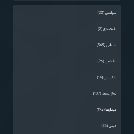
سیاسی (30)
اقتصادی (2)
استانی (565)
مذهبي (96)
اجتماعي (14)
نماز جمعه (107)
دیدارها (192)
دینی (35)