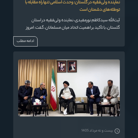
نماینده ولی‌فقیه در گلستان: وحدت اسلامی تنها راه مقابله با
توطئه‌های دشمنان است
آیت‌الله سیدکاظم نورمفیدی، نماینده ولی‌فقیه در استان
گلستان، با تأکید بر اهمیت اتحاد میان مسلمانان، گفت: امروز
دنیای کفر با تمام توان در تلاش برای ایجاد تفرقه در امت اسلامی
ادامه مطلب
است، اما تنها با همبستگی و وحدت می‌توان از دین و قرآن دفاع
کرد و ندای حق را به گوش جهانیان رساند.
بیست و نه مرداد 1405