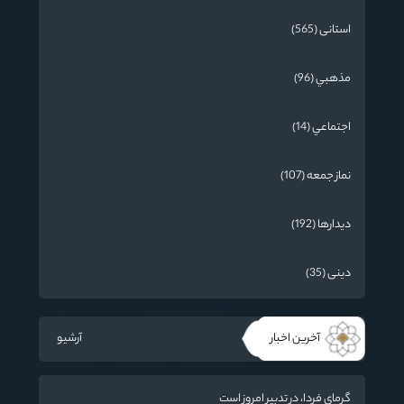
استانی (565)
مذهبي (96)
اجتماعي (14)
نماز جمعه (107)
دیدارها (192)
دینی (35)
آخرین اخبار
آرشیو
گرمای فردا، در تدبیر امروز است