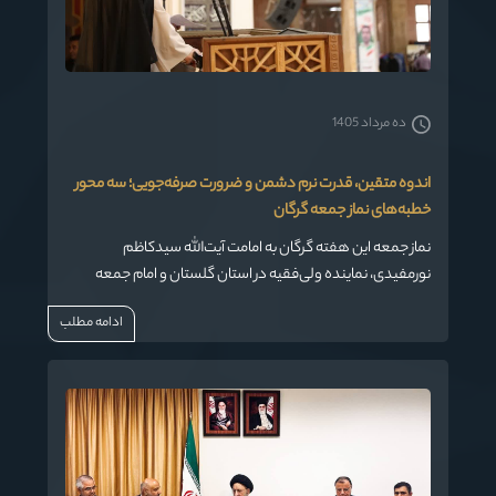
ده مرداد 1405
اندوه متقین، قدرت نرم دشمن و ضرورت صرفه‌جویی؛ سه محور
خطبه‌های نماز جمعه گرگان
نماز جمعه این هفته گرگان به امامت آیت‌الله سیدکاظم
نورمفیدی، نماینده ولی‌فقیه در استان گلستان و امام جمعه
گرگان، روز جمعه ۱ مرداد ۱۴۰۵ در مصلی وحدت برگزار شد. ایشان
ادامه مطلب
در خطبه اول به شرح حدیثی از خطبه متقین نهج‌البلاغه پرداختند و
در خطبه دوم، مسائل روز کشور و استان را مورد توجه قرار دادند.