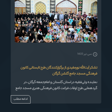
سی تیر 1405
تشکر آیت‌الله نورمفیدی از برگزارکنندگان طرح تابستانی کانون
فرهنگی مسجد جامع گلشن گرگان
نماینده ولی‌فقیه در استان گلستان و امام‌جمعه گرگان، در
گردهمایی طرح اوقات فراغت کانون فرهنگی هنری مسجد جامع
گلشن، با قدردانی از همه دست‌اندرکاران،اساتید، والدین و
ادامه مطلب
نوجوانان شرکت‌کننده، بر اهمیت تربیت نسل جوان در ایام فراغت
تأکید کرد.