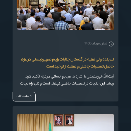
شش مرداد 1405
نماینده ولی فقیه در گلستان:جنایات رژیم صهیونیستی در غزه،
حاصل تعصبات جاهلی و غفلت از توحید است
آیت الله نورمفیدی با اشاره به فجایع انسانی در غزه، تأکید کرد:
ریشه این جنایات در تعصبات جاهلی نهفته است و تنها راه نجات
بشر، بازگشت به توحید و تقوای الهی است.
ادامه مطلب