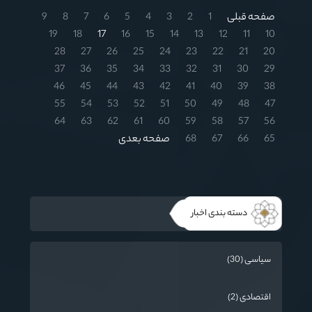
صفحه قبلی
1
2
3
4
5
6
7
8
9
19
18
17
16
15
14
13
12
11
10
28
27
26
25
24
23
22
21
20
37
36
35
34
33
32
31
30
29
46
45
44
43
42
41
40
39
38
55
54
53
52
51
50
49
48
47
64
63
62
61
60
59
58
57
56
65
66
67
68
صفحه بعدی
دسته بندی اخبار
سیاسی (30)
اقتصادی (2)