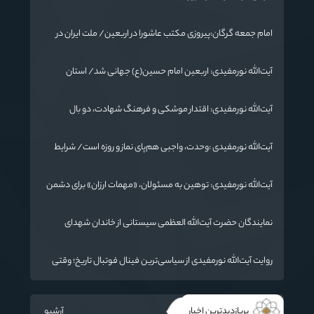
امام جمعه گرگان:پیروزی مکتب عاشورا در اربعین/ ملت ایران در
برابر استکبار تسلیم نمی‌شود
آیت‌الله نورمفیدی: اربعین امام حسین(ع) جهانی شد/ استان
گلستان الگوی وحدت اسلامی است/ تهمت به مسئولان حد شرعی
دارد
آیت‌الله نورمفیدی: اقتدار موشکی و فرهنگ شهادت، دو بال
ماندگاری انقلاب / از درس عاشورا تا ضرورت روایتگری جهانی
آیت‌الله نورمفیدی :وحدت، واجبی هم‌پای نماز و روزه است/ شرایط
جهان در حال تغییر
آیت‌الله نورمفیدی: توهین به مسئولان، «مهمات ارزان» برای دشمن
است / آمریکا به دنبال تفرقه به جای جنگ است
نمایندگان حضرت آیت‌الله العظمی سیستانی از خاندان شهدای
«جنگ رمضان» در گلستان تجلیل کردند
روایت آیت‌الله نورمفیدی از سیاسی‌ترین فینال فوتبال تاریخ؛ وقتی
ورزش جای سیاست می‌نشیند
پربازدیدترین اخبار
آرشیو