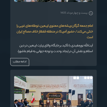
بیست و چهار مرداد 1405
امام جمعه گرگان:ریشه‌های معنوی اربعین، توطئه‌های غربی را
خنثی می‌کند/ حضور آمریکا در منطقه قفقاز خلاف مصالح ایران
است
آیت‌الله نورمفیدی با تأکید بر جایگاه والای زیارت اربعین در دین
اسلام و نقش آن در ایجاد وحدت و توجه جهانی به قیام عاشورا،
گفت: زیارت اربعین ریشه‌دار در تشویق ائمه و موجب همبستگی
ادامه مطلب
جهانی است.