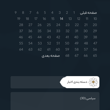
نسل آینده تأکید شد.
صفحه قبلی
1
2
3
4
5
6
7
8
9
19
18
17
16
15
14
13
12
11
10
28
27
26
25
24
23
22
21
20
37
36
35
34
33
32
31
30
29
46
45
44
43
42
41
40
39
38
55
54
53
52
51
50
49
48
47
64
63
62
61
60
59
58
57
56
65
66
67
68
صفحه بعدی
دسته بندی اخبار
سیاسی (30)