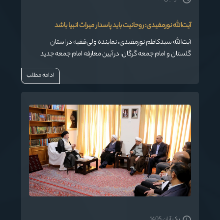
آیت‌الله نورمفیدی: روحانیت باید پاسدار میراث انبیا باشد
آیت‌الله سیدکاظم نورمفیدی، نماینده ولی‌فقیه در استان
گلستان و امام جمعه گرگان، در آیین معارفه امام جمعه جدید
شهر مزرعه کتول تأکید کرد: «روحانیت میراث‌دار اهل‌بیت(ع) و
ادامه مطلب
پاسدار آرمان‌های انقلاب است و باید با رفتار، گفتار و منش خود
مایه آبرو و عزت نظام اسلامی باشد.»
یک آبان 1405