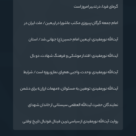
گرمای فردا، در تدبیر امروز است
امام جمعه گرگان:پیروزی مکتب عاشورا در اربعین/ ملت ایران در
برابر استکبار تسلیم نمی‌شود
آیت‌الله نورمفیدی: اربعین امام حسین(ع) جهانی شد/ استان
گلستان الگوی وحدت اسلامی است/ تهمت به مسئولان حد شرعی
دارد
آیت‌الله نورمفیدی: اقتدار موشکی و فرهنگ شهادت، دو بال
ماندگاری انقلاب / از درس عاشورا تا ضرورت روایتگری جهانی
آیت‌الله نورمفیدی :وحدت، واجبی هم‌پای نماز و روزه است/ شرایط
جهان در حال تغییر
آیت‌الله نورمفیدی: توهین به مسئولان، «مهمات ارزان» برای دشمن
است / آمریکا به دنبال تفرقه به جای جنگ است
نمایندگان حضرت آیت‌الله العظمی سیستانی از خاندان شهدای
«جنگ رمضان» در گلستان تجلیل کردند
روایت آیت‌الله نورمفیدی از سیاسی‌ترین فینال فوتبال تاریخ؛ وقتی
ورزش جای سیاست می‌نشیند