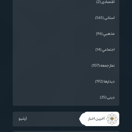
اقتصادی (2)
استانی (565)
مذهبي (96)
اجتماعي (14)
نماز جمعه (107)
دیدارها (192)
دینی (35)
آخرین اخبار
آرشیو