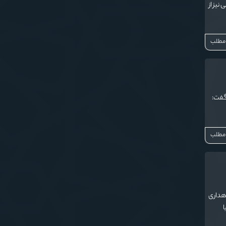
لی نیز از
 مطلب
 گفت:
 مطلب
اهداری
ا