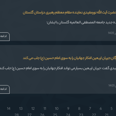
رت آیت الله نورمفیدی نماینده مقام معظم رهبری دراستان گلستان
نده جدید جامعه المصطفی العالمیه گلستان با ایشان؛
14
ادامه
ان:جریان اربعین افکار جهانیان را به سوی امام حسین (ع) جلب می کند
فیدی گفت: جریان اربعین بسیار می تواند افکار جهانیان را به سوی امام حسین (ع) جلب کند
1
ادامه
14
13
12
11
10
9
8
7
6
5
28
27
26
25
24
23
22
21