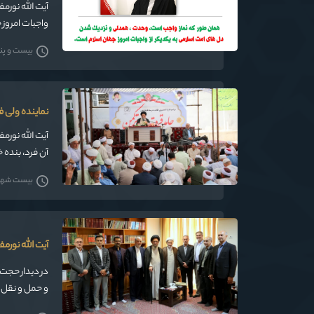
واجبات امروز 
بیست و پنج ش
نماینده ولی ف
آیت الله نورم
آن فرد، بنده
بیست شهریور
آیت الله نورم
در دیدار حجت 
و حمل و نقل 
ایشان؛