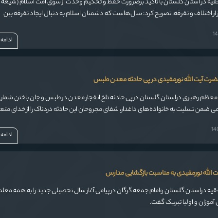
فقیه در استان گلستان با تاکید برضرورت حفظ و تحکیم وحدت از سوی امت اسلام (شیعه 
از اختلاف و تفرقه، تصریح کرد: سال‌هاست که دشمنان اسلام به دنبال ایجاد تفرقه بین
د که باید همگان به‌خصوص علما و روحانیون مراقب باشند تا در این دام گرفتار نشوند.
ادامه
ضرت آیت الله نورمفیدی در پی حادثه معدن طبس
معظم رهبری دراستان گلستان در پی حادثه تلخ انفجار معدن در طبس و جان باختن شماری
یامی ضمن تسلیت به خانواده‌های داغدار، شفای مجروحان این حادثه دردناک را از خدای متع
ادامه
ت الله نورمفیدی به مناسبت بازگشایی مدارس
قیه دراستان گلستان وامام جمعه گرگان در پیامی آغاز سال تحصیلی جدید را به همه معلم
آموزان و اولیا تبریک گفت.