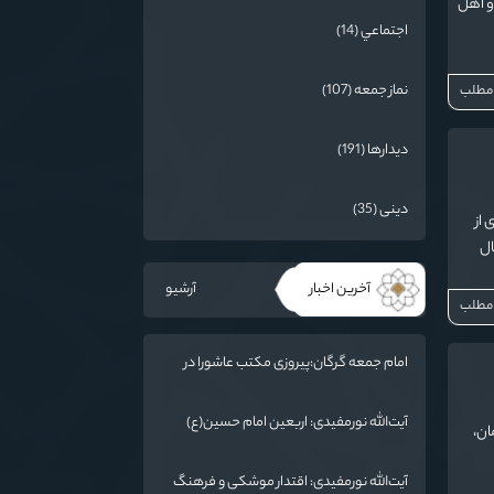
و اهل
اجتماعي (14)
نماز جمعه (107)
 مطلب
دیدارها (191)
دینی (35)
 از
ال
آخرین اخبار
آرشیو
 مطلب
امام جمعه گرگان:پیروزی مکتب عاشورا در
اربعین/ ملت ایران در برابر استکبار تسلیم
نمی‌شود
آیت‌الله نورمفیدی: اربعین امام حسین(ع)
ان،
جهانی شد/ استان گلستان الگوی وحدت
اسلامی است/ تهمت به مسئولان حد شرعی
آیت‌الله نورمفیدی: اقتدار موشکی و فرهنگ