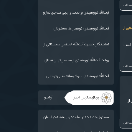
دارد
شهادت، دو بال ماندگاری انقلاب / از درس
 مطلب
عاشورا تا ضرورت روایتگری جهانی
آیت‌الله نورمفیدی :وحدت، واجبی هم‌پای نماز و
روزه است/ شرایط جهان در حال تغییر
عی از
آیت‌الله نورمفیدی: توهین به مسئولان،
«مهمات ارزان» برای دشمن است / آمریکا به
دنبال تفرقه به جای جنگ است
نمایندگان حضرت آیت‌الله العظمی سیستانی از
ت است
خاندان شهدای «جنگ رمضان» در گلستان
تجلیل کردند
روایت آیت‌الله نورمفیدی از سیاسی‌ترین فینال
 مطلب
فوتبال تاریخ؛ وقتی ورزش جای سیاست
می‌نشیند
آیت‌الله نورمفیدی: سواد رسانه یعنی توانایی
انتقال معارف اهل‌بیت(ع) به زبان مردم
پربازدیدترین اخبار
آرشیو
از
مسئول جدید دفتر نماینده ولی فقیه در استان
 مطلب
گلستان و امام جمعه گرگان معرفی شد