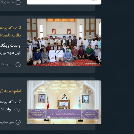
یک مهر 1405
آیت الله نورم
طلاب جامعه ا
وحدت و یگانگ
،این مهم نیاز به بحث و دلی
سی و یک شهر
امام جمعه گر
آیت الله نورم
اوجب واجبات
سی شهریور 05