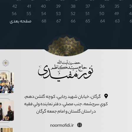
42
41
40
39
38
37
36
35
3
56
55
54
53
52
51
50
49
4
6
63
64
65
66
67
68
صفحه بعدی
گرگان، خيابان شهيد رجايي، کوچه گلشن دهم،
کوي سرچشمه، جنب مصلي، دفتر نماينده ولي فقيه
در استان گلستان و امام جمعه گرگان
noormofidi.ir