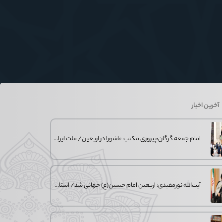
آخرین اخبار
امام جمعه گرگان:پیروزی مکتب عاشورا در اربعین/ ملت ایران در برابر استکبار تسلیم
آیت‌الله نورمفیدی: اربعین امام حسین(ع) جهانی شد/ استان گلستان الگوی وحدت