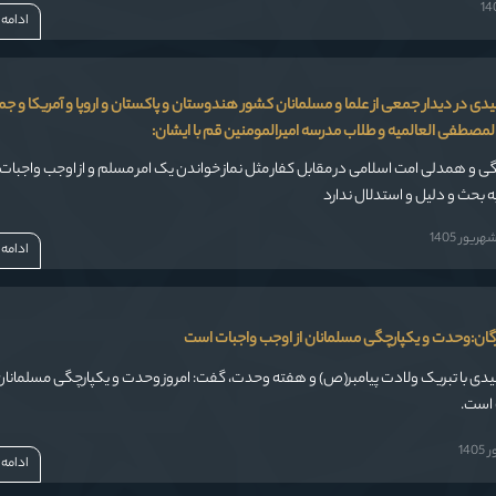
ادامه
فیدی در دیدار جمعی از علما و مسلمانان کشور هندوستان و پاکستان و اروپا و آمریکا و جم
لمصطفی العالمیه و طلاب مدرسه امیرالمومنین قم با ایشان:
ی و همدلی امت اسلامی در مقابل کفار مثل نماز خواندن یک امر مسلم و از اوجب واجبا
ل و استدلال ندارد
یور 1405
ادامه
گان:وحدت و یکپارچگی مسلمانان از اوجب واجبات است
فیدی با تبریک ولادت پیامبر(ص) و هفته وحدت، گفت: امروز وحدت و یکپارچگی مسلمانان 
 است.
14
ادامه