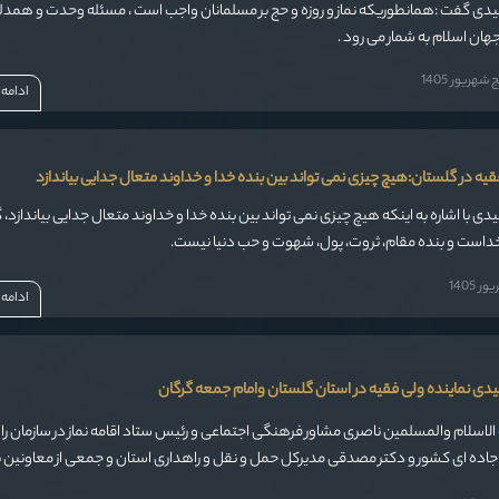
آیت الله نورمفیدی گفت :همانطوریکه نماز و روزه و حج بر مسلمانان واجب است ، مسئله وحدت و همد
جهان اسلام به شمار می رود .
هریور 1405
ادامه
قیه در گلستان:هیچ چیزی نمی تواند بین بنده خدا و خداوند متعال جدایی بیاندازد
فیدی با اشاره به اینکه هیچ چیزی نمی تواند بین بنده خدا و خداوند متعال جدایی بیاندازد،
 خداست و بنده مقام، ثروت، پول، شهوت و حب دنیا نیست.
 1405
ادامه
فیدی نماینده ولی فقیه در استان گلستان وامام جمعه گرگان
الاسلام والمسلمین ناصری مشاور فرهنگی اجتماعی و رئیس ستاد اقامه نماز در سازمان ر
جاده ای کشور و دکتر مصدقی مدیرکل حمل و نقل و راهداری استان و جمعی از معاونین ب