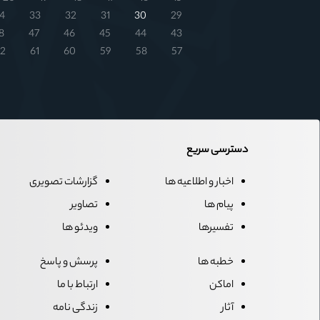
4
33
32
31
30
29
8
47
46
45
44
43
2
61
60
59
58
57
دسترسی سریع
اخبار و اطلاعیه ها
گزارشات تصویری
پیام ها
تصاویر
تفسیرها
ویدئو ها
خطبه ها
پرسش و پاسخ
اماکن
ارتباط با ما
آثار
زندگی نامه