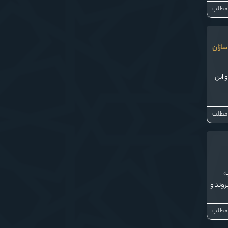
 مطلب
سازان
 این
 مطلب
ه
روند و
 مطلب