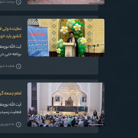
بیست شهریور
نماینده ولی ف
کشور باید خود
آیت الله نورم
برنامه حتی د
هفده شهریور
امام جمعه گر
آیت الله نورم
فعلیت رسیدن 
باعث خوشحالی 
نه شهریور 1405