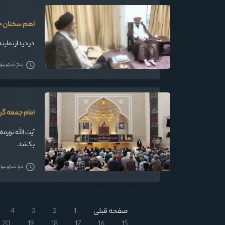
اهم سخنان حض
در دیدار نمای
پنج شهریور 05
امام جمعه گرگ
آیت الله نورم
بکشد.
دو شهریور 405
صفحه قبلی
1
2
3
4
20
19
18
17
16
15