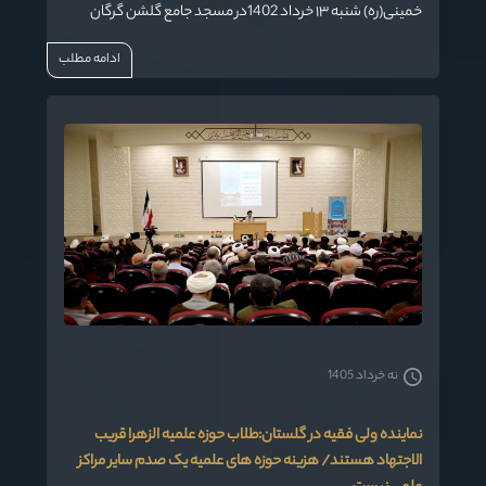
خمينی(ره) شنبه ۱۳ خرداد 1402در مسجد جامع گلشن گرگان
برگزار می‌شود.
ادامه مطلب
نه خرداد 1405
نماینده ولی فقیه در گلستان:طلاب حوزه علمیه الزهرا قریب
الاجتهاد هستند/ هزینه حوزه های علمیه یک صدم سایر مراکز