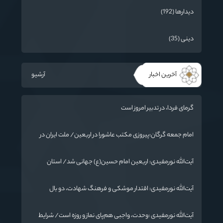
دیدارها (192)
دینی (35)
آخرین اخبار
آرشیو
گرمای فردا، در تدبیر امروز است
امام جمعه گرگان:پیروزی مکتب عاشورا در اربعین/ ملت ایران در
برابر استکبار تسلیم نمی‌شود
آیت‌الله نورمفیدی: اربعین امام حسین(ع) جهانی شد/ استان
گلستان الگوی وحدت اسلامی است/ تهمت به مسئولان حد شرعی
دارد
آیت‌الله نورمفیدی: اقتدار موشکی و فرهنگ شهادت، دو بال
ماندگاری انقلاب / از درس عاشورا تا ضرورت روایتگری جهانی
آیت‌الله نورمفیدی :وحدت، واجبی هم‌پای نماز و روزه است/ شرایط