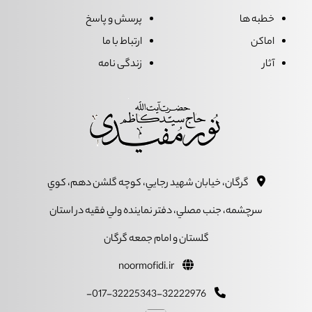
خطبه ها
پرسش و پاسخ
اماکن
ارتباط با ما
آثار
زندگی نامه
گرگان، خيابان شهيد رجايي، کوچه گلشن دهم، کوي
سرچشمه، جنب مصلي، دفتر نماينده ولي فقيه در استان
گلستان و امام جمعه گرگان
noormofidi.ir
017-32225343-32222976-