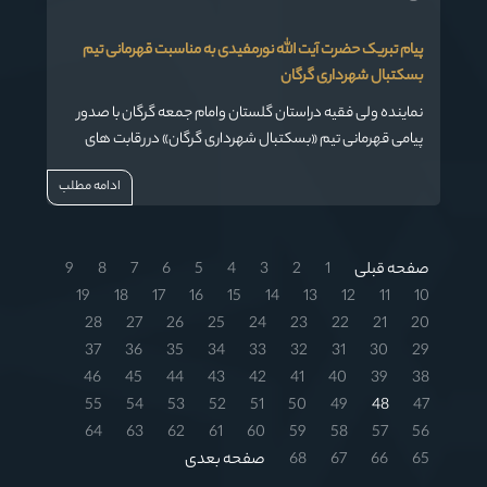
پیام تبریک حضرت آیت الله نورمفیدی به مناسبت قهرمانی تیم
بسکتبال شهرداری گرگان
نماینده ولی فقیه دراستان گلستان وامام جمعه گرگان با صدور
پیامی قهرمانی تیم «بسکتبال شهرداری گرگان» در رقابت های
لیگ برتر باشگاه های کشور را تبریک گفت
ادامه مطلب
صفحه قبلی
1
2
3
4
5
6
7
8
9
19
18
17
16
15
14
13
12
11
10
28
27
26
25
24
23
22
21
20
37
36
35
34
33
32
31
30
29
46
45
44
43
42
41
40
39
38
55
54
53
52
51
50
49
48
47
64
63
62
61
60
59
58
57
56
65
66
67
68
صفحه بعدی