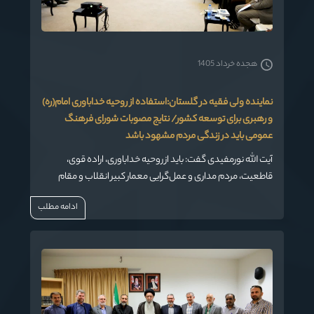
هجده خرداد 1405
نماینده ولی فقیه در گلستان:استفاده از روحیه خداباوری امام(ره)
و رهبری برای توسعه کشور/ نتایج مصوبات شورای فرهنگ
عمومی باید در زندگی مردم مشهود باشد
آیت الله نورمفیدی گفت: باید از روحیه خداباوری، اراده قوی،
قاطعیت، مردم مداری و عمل‌گرایی معمار کبیر انقلاب و مقام
معظم رهبری برای توسعه همه‌جانبه در کشور به‌خصوص در
ادامه مطلب
حوزه فرهنگ استفاده کرد.