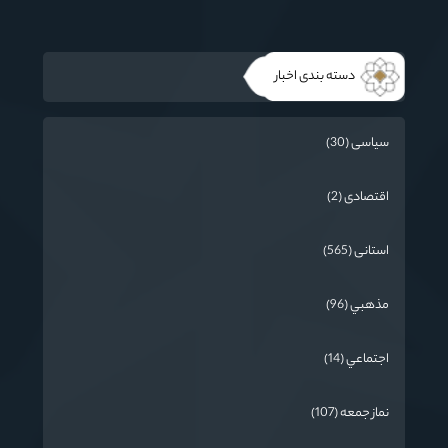
دسته بندی اخبار
سیاسی (30)
اقتصادی (2)
استانی (565)
مذهبي (96)
اجتماعي (14)
نماز جمعه (107)