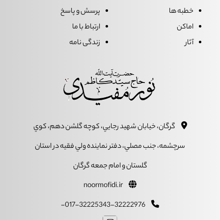
خطبه ها
پرسش و پاسخ
اماکن
ارتباط با ما
آثار
زندگی نامه
گرگان، خيابان شهيد رجايي، کوچه گلشن دهم، کوي
سرچشمه، جنب مصلي، دفتر نماينده ولي فقيه در استان
گلستان و امام جمعه گرگان
noormofidi.ir
017-32225343-32222976-