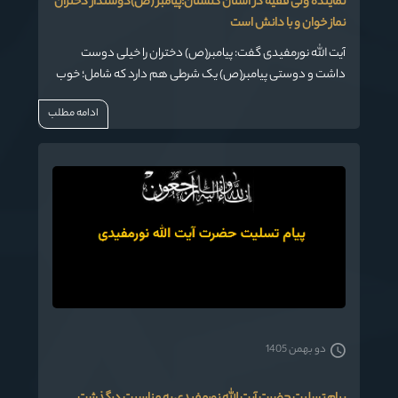
نماینده ولی فقیه در استان گلستان:پیامبر (ص)دوستدار دختران
نماز خوان و با دانش است
آیت الله نورمفیدی گفت: پیامبر(ص) دختران را خیلی دوست
داشت و دوستی پیامبر(ص) یک شرطی هم دارد که شامل؛ خوب
درس خواندن، اقامه نماز اول وقت و رعایت حجاب است.
ادامه مطلب
دو بهمن 1405