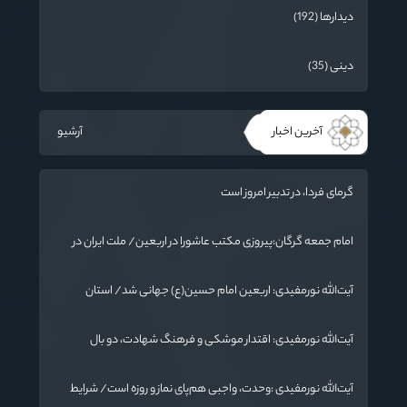
دیدارها (192)
دینی (35)
آخرین اخبار
آرشیو
گرمای فردا، در تدبیر امروز است
امام جمعه گرگان:پیروزی مکتب عاشورا در اربعین/ ملت ایران در
برابر استکبار تسلیم نمی‌شود
آیت‌الله نورمفیدی: اربعین امام حسین(ع) جهانی شد/ استان
گلستان الگوی وحدت اسلامی است/ تهمت به مسئولان حد شرعی
دارد
آیت‌الله نورمفیدی: اقتدار موشکی و فرهنگ شهادت، دو بال
ماندگاری انقلاب / از درس عاشورا تا ضرورت روایتگری جهانی
آیت‌الله نورمفیدی :وحدت، واجبی هم‌پای نماز و روزه است/ شرایط