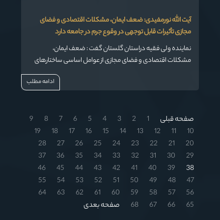
آیت الله نورمفیدی: ضعف ایمان، مشکلات اقتصادی و فضای
مجازی تأثیرات قابل توجهی در وقوع جرم در جامعه دارد
نماینده ولی فقیه دراستان گلستان گفت : ضعف ایمان،
مشکلات اقتصادی و فضای مجازی از عوامل اساسی ساختارهای
اجتماعی بوده و تأثیرات قابل توجهی در وقوع جرم را دارد.
ادامه مطلب
صفحه قبلی
1
2
3
4
5
6
7
8
9
19
18
17
16
15
14
13
12
11
10
28
27
26
25
24
23
22
21
20
37
36
35
34
33
32
31
30
29
46
45
44
43
42
41
40
39
38
55
54
53
52
51
50
49
48
47
64
63
62
61
60
59
58
57
56
65
66
67
68
صفحه بعدی