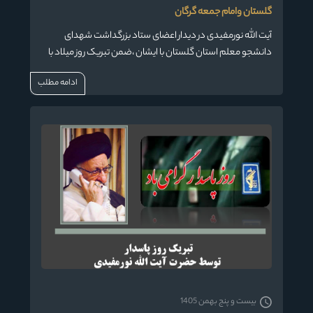
گلستان وامام جمعه گرگان
آیت الله نورمفیدی در دیدار اعضای ستاد بزرگداشت شهدای
دانشجو معلم استان گلستان با ایشان ،ضمن تبریک روز میلاد با
سعادت سیدالشهداء و با بیان اینکه امام حسین(ع) کشتی نجات
ادامه مطلب
و چراغ هدایت است ، گفت : رابطه با امام حسین (ع) در دل و جان
انسان اثر می گذارد.
بیست و پنج بهمن 1405