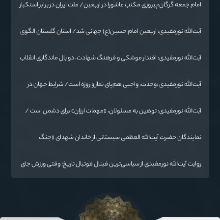
امام جمعه گرگان:پیروزی مکتب عاشورا در اربعین/ ملت ایران در برابر استکبار
تسلیم نمی‌شود
آیت‌الله نورمفیدی: اربعین امام حسین(ع) جهانی شد/ استان گلستان الگوی
وحدت اسلامی است/ تهمت به مسئولان حد شرعی دارد
آیت‌الله نورمفیدی: اقتدار موشکی و فرهنگ شهادت، دو بال ماندگاری انقلاب
/ از درس عاشورا تا ضرورت روایتگری جهانی
آیت‌الله نورمفیدی :وحدت، واجبی هم‌پای نماز و روزه است/ شرایط جهان در
حال تغییر
آیت‌الله نورمفیدی: توهین به مسئولان، «مهمات ارزان» برای دشمن است /
آمریکا به دنبال تفرقه به جای جنگ است
نمایندگان حضرت آیت‌الله العظمی سیستانی از خاندان شهدای «جنگ
رمضان» در گلستان تجلیل کردند
روایت آیت‌الله نورمفیدی از سیاسی‌ترین فینال فوتبال تاریخ؛ وقتی ورزش جای
سیاست می‌نشیند