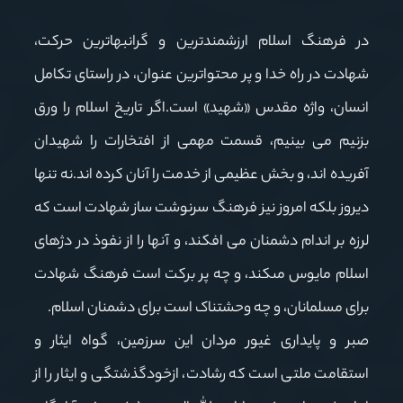
در فرهنگ اسلام ارزشمندترین و گرانبهاترین حرکت،
شهادت در راه خدا و پر محتواترین عنوان، در راستاى تکامل
انسان، واژه مقدس «شهید» است.اگر تاریخ اسلام را ورق
بزنیم مى‏ بینیم، قسمت مهمى از افتخارات را شهیدان
آفریده‏ اند، و بخش عظیمى از خدمت را آنان کرده‏ اند.نه تنها
دیروز بلکه امروز نیز فرهنگ سرنوشت‏ ساز شهادت است که
لرزه بر اندام دشمنان مى ‏افکند، و آنها را از نفوذ در دژهاى
اسلام مایوس مى‏کند، و چه پر برکت است فرهنگ شهادت
براى مسلمانان، و چه وحشتناک است براى دشمنان اسلام.
صبر و پایداری غیور مردان این سرزمین، گواه ایثار و
استقامت ملتی است که رشادت، ازخودگذشتگی و ایثار را از