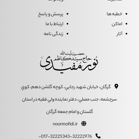
خطبه ها
پرسش و پاسخ
اماکن
ارتباط با ما
آثار
زندگی نامه
گرگان، خيابان شهيد رجايي، کوچه گلشن دهم، کوي
سرچشمه، جنب مصلي، دفتر نماينده ولي فقيه در استان
گلستان و امام جمعه گرگان
noormofidi.ir
017-32225343-32222976-