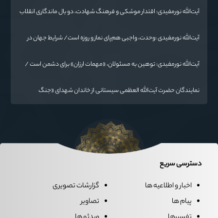
آیت‌الله نورمفیدی: اقتدار موشکی و فرهنگ شهادت، دو بال ماندگاری انقلاب
/ از درس عاشورا تا ضرورت روایتگری جهانی
آیت‌الله نورمفیدی :وحدت، واجبی هم‌پای نماز و روزه است/ شرایط جهان در
حال تغییر
آیت‌الله نورمفیدی: توهین به مسئولان، «مهمات ارزان» برای دشمن است /
آمریکا به دنبال تفرقه به جای جنگ است
نمایندگان حضرت آیت‌الله العظمی سیستانی از خاندان شهدای «جنگ
رمضان» در گلستان تجلیل کردند
دسترسی سریع
اخبار و اطلاعیه ها
گزارشات تصویری
پیام ها
تصاویر
تفسیرها
ویدئو ها