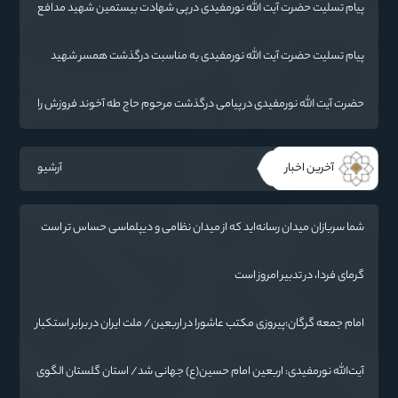
پیام تسلیت حضرت آیت الله نورمفیدی در پی شهادت بیستمین شهید مدافع
حرم استان گلستان
پیام تسلیت حضرت آیت الله نورمفیدی به مناسبت درگذشت همسر شهید
مطهری
حضرت آیت الله نورمفیدی در پیامی درگذشت مرحوم حاج طه آخوند فروزش را
تسلیت گفت
آخرین اخبار
آرشیو
شما سربازان میدان رسانه‌اید که از میدان نظامی و دیپلماسی حساس تر است
/ دشمن به دنبال تغییر «ادراک مردم» و ایجاد تفرقه است
گرمای فردا، در تدبیر امروز است
امام جمعه گرگان:پیروزی مکتب عاشورا در اربعین/ ملت ایران در برابر استکبار
تسلیم نمی‌شود
آیت‌الله نورمفیدی: اربعین امام حسین(ع) جهانی شد/ استان گلستان الگوی
وحدت اسلامی است/ تهمت به مسئولان حد شرعی دارد