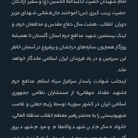
امام شهیدان حضرت اباعبدالله الحسین (ع) و سفیر آزادگان
حضرت زینب کبری (س) آموختند.جان‌فشانی شهدای عزیز
دوران انقلاب ، هشت سال دفاع مقدس و مدافعان حرم، و
اینک بیستمین شهید مدافع حرم استان گلستان تا همیشه
روزگار همچون ستاره‌های درخشان و پرفروغ در آسمان خاطر
این سرزمین و در یاد فرزندان ایران اسلامی ماندگار خواهد
ماند.
اینجانب شهادت پاسدار سرافراز سپاه اسلام، مدافع حرم
«شهید مقداد مهقانی» از مستشاران نظامی جمهوری
اسلامی ايران در کشور سوریه توسط رژیم جعلی و غاصب
صهیونیستی را به محضر رهبر معظم انقلاب مدظله العالی،
خانواده مکرم این شهید والامقام و مردم شهید پرور