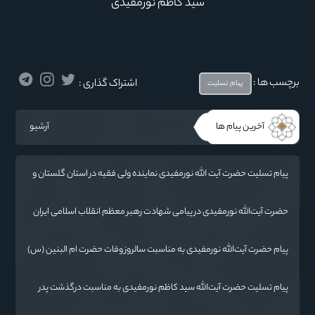
سید کاظم نورمفیدی
برچسب ها :
اشتراک گذاری :
پیام تسلیت
آخرین پیام ها
آرشیو
پیام تسلیت حضرت آیت الله نورمفیدی نماینده ولی فقیه در استان گلستان و
امام جمعه گرگان در پی درگذشت فرماندار مراوه تپه
حضرت آیت‌الله‌ نورمفیدی در پیامی شهادت رهبر معظم انقلاب اسلامی ایران
حضرت آیت‌الله العظمی امام خامنه‌ای «ره» را به محضر بقیة الله الأعظم
(ارواحنا فداه) و عموم مسلمانان تسلیت گفتند.
پیام حضرت آیت‌الله نورمفیدی به مناسبت سالروز وفات حضرت ام البنین (س)
روز تکریم مادران و همسران شهدا:
پیام تسلیت حضرت آیت‌الله سید کاظم نورمفیدی به مناسبت درگذشت پدر
شهیدان رائیجی