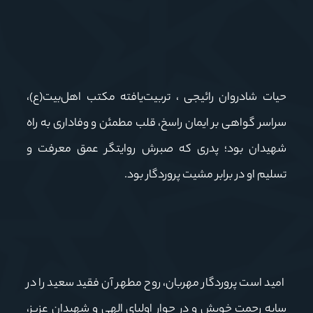
حیات شادروان رائیجی ، تربیت‌یافته مکتب اهل‌بیت(ع)،
سراسر گواهی بر ایمان راسخ، قلب مطمئن و وفاداری به راه
شهیدان بود؛ پدری که صبرش روایتگر عمق معرفت و
تسلیم او در برابر مشیت پروردگار بود.
امید است پروردگار مهربان، روح مطهر آن فقید سعید را در
سایه رحمت خویش و در جوار اولیای الهی و شهیدان عزیز،