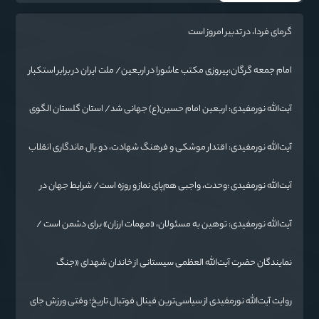
گرمای فردا، در تدبیر امروز است
امام جمعه گرگان:پیروزی مکتب عاشورا در اربعین/ ملت ایران در برابر استکبار
تسلیم نمی‌شود
آیت‌الله نورمفیدی: اربعین امام حسین(ع) جهانی شد/ استان گلستان الگوی
وحدت اسلامی است/ تهمت به مسئولان حد شرعی دارد
آیت‌الله نورمفیدی: اقتدار موشکی و فرهنگ شهادت، دو بال ماندگاری انقلاب
/ از درس عاشورا تا ضرورت روایتگری جهانی
آیت‌الله نورمفیدی :وحدت، واجبی هم‌پای نماز و روزه است/ شرایط جهان در
حال تغییر
آیت‌الله نورمفیدی: توهین به مسئولان، «مهمات ارزان» برای دشمن است /
آمریکا به دنبال تفرقه به جای جنگ است
نمایندگان حضرت آیت‌الله العظمی سیستانی از خاندان شهدای «جنگ
رمضان» در گلستان تجلیل کردند
روایت آیت‌الله نورمفیدی از سیاسی‌ترین فینال فوتبال تاریخ؛ وقتی ورزش جای
سیاست می‌نشیند