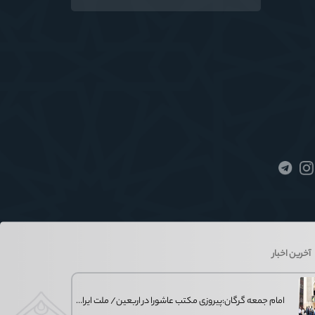
انتقال معارف اهل‌بیت(ع) به زبان مردم
آخرین اخبار
امام جمعه گرگان:پیروزی مکتب عاشورا در اربعین/ ملت ایران در برابر استکبار تسلیم