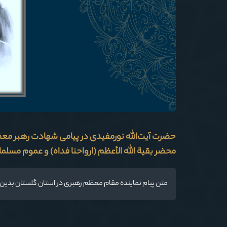
حضرت آیت‌الله‌ نورمفیدی در پیامی شهادت رهبر معظم 
محضر بقیة الله الأعظم (ارواحنا فداه) و عموم مسلم
متن پیام نماینده مقام معظم رهبری در استان گلستان بدین