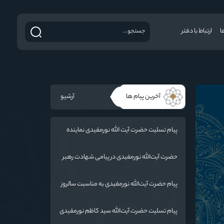
ا
ارتباط با دفتر
آخرین پیام ها
آرشیو
پیام تسلیت حضرت آیت الله نورمفیدی نماینده
ولی فقیه در استان گلستان و امام جمعه گرگان
در پی درگذشت فرماندار مراوه تپه
حضرت آیت‌الله‌ نورمفیدی در پیامی شهادت رهبر
معظم انقلاب اسلامی ایران حضرت آیت‌الله
العظمی امام خامنه‌ای «ره» را به محضر بقیة الله
پیام حضرت آیت‌الله نورمفیدی به مناسبت سالروز
الأعظم (ارواحنا فداه) و عموم مسلمانان تسلیت
وفات حضرت ام البنین (س) روز تکریم مادران و
گفتند.
همسران شهدا:
پیام تسلیت حضرت آیت‌الله سید کاظم نورمفیدی
به مناسبت درگذشت پدر شهیدان رائیجی