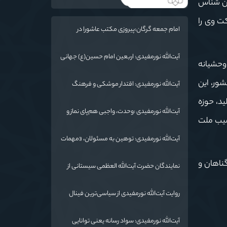
ین شناس
ت وی را
امام جمعه گرگان:پیروزی مکتب عاشورا در
اربعین/ ملت ایران در برابر استکبار تسلیم
نمی‌شود
آیت‌الله نورمفیدی: اربعین امام حسین(ع) جهانی
وحشیانه
شد/ استان گلستان الگوی وحدت اسلامی است/
تهمت به مسئولان حد شرعی دارد
ور، این
آیت‌الله نورمفیدی: اقتدار موشکی و فرهنگ
شهادت، دو بال ماندگاری انقلاب / از درس عاشورا
ید، حوزه
تا ضرورت روایتگری جهانی
آیت‌الله نورمفیدی :وحدت، واجبی هم‌پای نماز و
صیب ملت
روزه است/ شرایط جهان در حال تغییر
آیت‌الله نورمفیدی: توهین به مسئولان، «مهمات
ارزان» برای دشمن است / آمریکا به دنبال تفرقه
به جای جنگ است
ناهان و
نمایندگان حضرت آیت‌الله العظمی سیستانی از
خاندان شهدای «جنگ رمضان» در گلستان تجلیل
کردند
روایت آیت‌الله نورمفیدی از سیاسی‌ترین فینال
فوتبال تاریخ؛ وقتی ورزش جای سیاست
می‌نشیند
آیت‌الله نورمفیدی: سواد رسانه یعنی توانایی