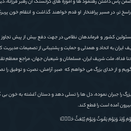
 ضمن پاس داشتن رهنمود ها و آموزه های گرانسنگ آن رهبر فرزانه، د
اسخ تر، در مسیر پرافتخار او قدم خواهند گذاشت و انتقام خون پربرک
مسئولین کشور و فرماندهان نظامی در جهت دفع بیش از پیش تجاوز 
یران به اتحاد و همدلی و حمایت و پشتیبانی از تصمیمات مدیریت کش
حنا فداه، ملت شریف ایران، مسلمانان و شیعیان جهان، مراجع معظم تقل
یم و از خدای بزرگ می خواهم که صبر، آرامش، نصرت و توفیق را ن
رگ را جبران نموده، دل ها را تسلی دهد و دستان آغشته به خون بی گ
بیرون آمده است را قطع کند.
 يَوْمَ وُلِدَ وَيَوْمَ يَمُوتُ وَيَوْمَ يُبْعَثُ حَيࣰّا