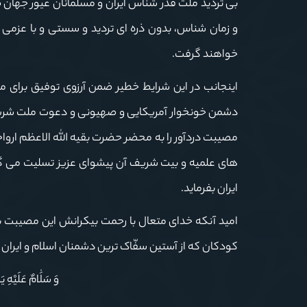
بی تردید ملت قدر شناس ایران و مسلمانان غیور جهان
و زمان شناس، بدون ذره ای تردید و سستی و با عزمی ر
خواهند گرفت.
اینجانب در این شرایط خطیر ضمن آرزوی توفیق برای 
دشمن خونخوار آمریکایی و صهیونی و دعوت ملت شریف ا
مصیبت دردآور را به محضر حضرت بقیه الله الاعظم اروا
های علمیه و بیت شریف آن پیشوای عزیز تسلیت می گو
ایران بفرماید.
امید آنکه خدای متعال با رحمت بیکرانش این مصیبت بز
کودکان که از آستین سفّاک ترین دشمنان اسلام و ایران 
وَ سَلَٰامٌ عَلَيْهِ