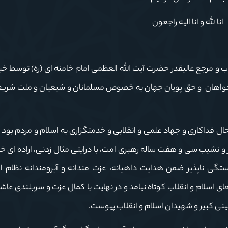
انا لله و انا الیه راجعون
 و مرجع عالیقدر حضرت آیت الله العظمی امام خامنه ای (ره) توسط خب
ی خواهان و حق پویان جهان به خصوص مسلمانان و شیعیان و ملت شریف ا
فداکاری و جهاد علمی و انقلابی و خدمتگزاری به اسلام و مردم بود و 
ز و نشیب سی و هفت ساله رهبری امت، با درایتی مثال زدنی، اراده ای خلل
ناپذیر ضمن هدایت داهیانه، عزت مندانه و آبرومندانه نظام ا
های اسلام و انقلاب کوتاه نیامد و در نهایت با کمال عزت و سربلندی عاش
مینی کبیر و شهیدان اسلام و انقلاب پیوست.