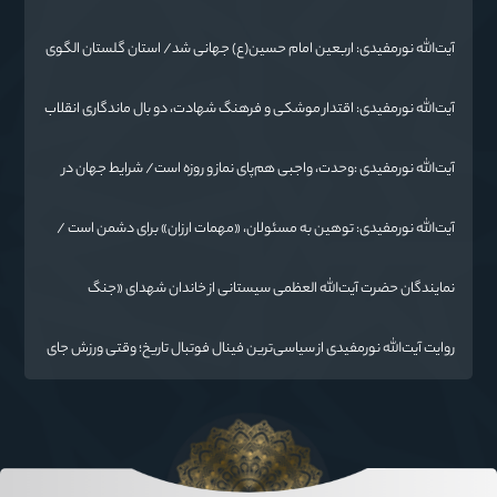
تسلیم نمی‌شود
آیت‌الله نورمفیدی: اربعین امام حسین(ع) جهانی شد/ استان گلستان الگوی
وحدت اسلامی است/ تهمت به مسئولان حد شرعی دارد
آیت‌الله نورمفیدی: اقتدار موشکی و فرهنگ شهادت، دو بال ماندگاری انقلاب
/ از درس عاشورا تا ضرورت روایتگری جهانی
آیت‌الله نورمفیدی :وحدت، واجبی هم‌پای نماز و روزه است/ شرایط جهان در
حال تغییر
آیت‌الله نورمفیدی: توهین به مسئولان، «مهمات ارزان» برای دشمن است /
آمریکا به دنبال تفرقه به جای جنگ است
نمایندگان حضرت آیت‌الله العظمی سیستانی از خاندان شهدای «جنگ
رمضان» در گلستان تجلیل کردند
روایت آیت‌الله نورمفیدی از سیاسی‌ترین فینال فوتبال تاریخ؛ وقتی ورزش جای
سیاست می‌نشیند