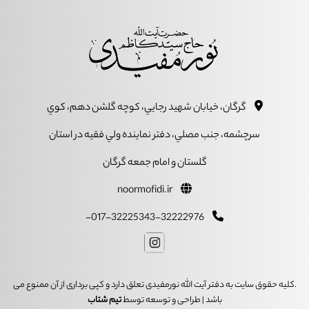
گرگان، خيابان شهيد رجايي، کوچه گلشن دهم، کوي
سرچشمه، جنب مصلي، دفتر نماينده ولي فقيه در استان
گلستان و امام جمعه گرگان
noormofidi.ir
017-32225343-32222976-
.کلیه حقوق سایت به دفتر آیت الله نورمفیدی تعلق دارد و کپی برداری از آن ممنوع می
باشد | طراحی و توسعه توسط
تیم شتاب