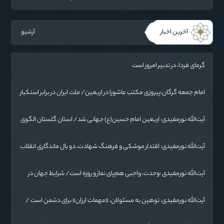
تسلیت گفت
آخرین اخبار
آرشیو
گرمای فردا، در تدبیر امروز است
امام جمعه گرگان:پیروزی مکتب عاشورا در اربعین/ ملت ایران در برابر استکبار
تسلیم نمی‌شود
آیت‌الله نورمفیدی: اربعین امام حسین(ع) جهانی شد/ استان گلستان الگوی
وحدت اسلامی است/ تهمت به مسئولان حد شرعی دارد
آیت‌الله نورمفیدی: اقتدار موشکی و فرهنگ شهادت، دو بال ماندگاری انقلاب
/ از درس عاشورا تا ضرورت روایتگری جهانی
آیت‌الله نورمفیدی :وحدت، واجبی هم‌پای نماز و روزه است/ شرایط جهان در
حال تغییر
آیت‌الله نورمفیدی: توهین به مسئولان، «مهمات ارزان» برای دشمن است /
آمریکا به دنبال تفرقه به جای جنگ است