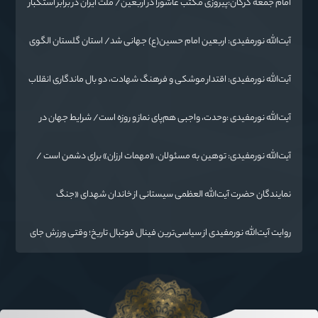
امام جمعه گرگان:پیروزی مکتب عاشورا در اربعین/ ملت ایران در برابر استکبار
تسلیم نمی‌شود
آیت‌الله نورمفیدی: اربعین امام حسین(ع) جهانی شد/ استان گلستان الگوی
وحدت اسلامی است/ تهمت به مسئولان حد شرعی دارد
آیت‌الله نورمفیدی: اقتدار موشکی و فرهنگ شهادت، دو بال ماندگاری انقلاب
/ از درس عاشورا تا ضرورت روایتگری جهانی
آیت‌الله نورمفیدی :وحدت، واجبی هم‌پای نماز و روزه است/ شرایط جهان در
حال تغییر
آیت‌الله نورمفیدی: توهین به مسئولان، «مهمات ارزان» برای دشمن است /
آمریکا به دنبال تفرقه به جای جنگ است
نمایندگان حضرت آیت‌الله العظمی سیستانی از خاندان شهدای «جنگ
رمضان» در گلستان تجلیل کردند
روایت آیت‌الله نورمفیدی از سیاسی‌ترین فینال فوتبال تاریخ؛ وقتی ورزش جای
سیاست می‌نشیند