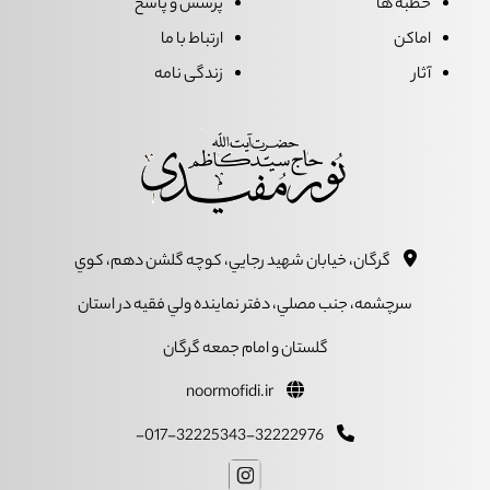
خطبه ها
پرسش و پاسخ
اماکن
ارتباط با ما
آثار
زندگی نامه
گرگان، خيابان شهيد رجايي، کوچه گلشن دهم، کوي
سرچشمه، جنب مصلي، دفتر نماينده ولي فقيه در استان
گلستان و امام جمعه گرگان
noormofidi.ir
017-32225343-32222976-