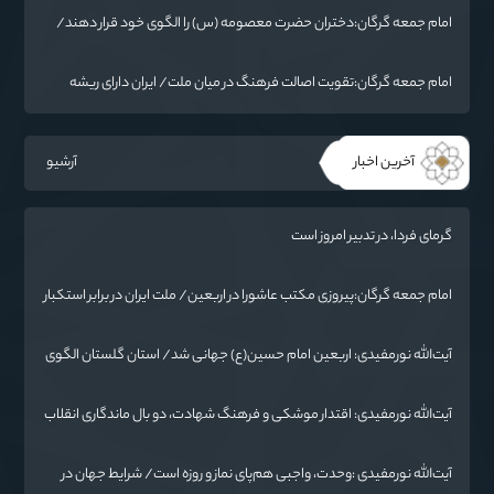
امام جمعه گرگان:دختران حضرت معصومه (س) را الگوی خود قرار دهند/
آزادی خرمشهر نتیجه مقاومت بود
امام جمعه گرگان:تقویت اصالت فرهنگ در میان ملت/ ایران دارای ریشه
عمیقی است
آخرین اخبار
آرشیو
گرمای فردا، در تدبیر امروز است
امام جمعه گرگان:پیروزی مکتب عاشورا در اربعین/ ملت ایران در برابر استکبار
تسلیم نمی‌شود
آیت‌الله نورمفیدی: اربعین امام حسین(ع) جهانی شد/ استان گلستان الگوی
وحدت اسلامی است/ تهمت به مسئولان حد شرعی دارد
آیت‌الله نورمفیدی: اقتدار موشکی و فرهنگ شهادت، دو بال ماندگاری انقلاب
/ از درس عاشورا تا ضرورت روایتگری جهانی
آیت‌الله نورمفیدی :وحدت، واجبی هم‌پای نماز و روزه است/ شرایط جهان در