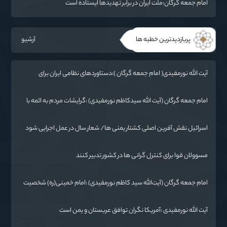
امام جمعه گرگان:ملت ایران در برابر تهدیدها ایستاده است
پربازدیدترین خطبه ها
آرشیو
آیت الله نورمفیدی( امام جمعه گرگان ):دستاوردهای نظامی ایران برای
ابرقدرت‌های جهان غیرقابل باور است
امام جمعه گرگان (آیت الله سیدکاظم نورمفیدی) :گرایشات مردم به ائمه با
حضور امام رضا(ع) در خراسان زیاد شد
اسرائیل نقش آفرین اصلی کشتار یمنی ها/ شعار سال در عمل اجرایی شود
مسوولان قوا برای کنترل گرانی ها در کشور تدبیر کنند
امام جمعه گرگان (آیت‌الله سید کاظم نورمفیدی) :امام خمینی(ره) شخصیت
بی نظیر تاریخ معاصر است
آیت الله نورمفیدی :آمریکا نگران توافق عربستان و یمن است