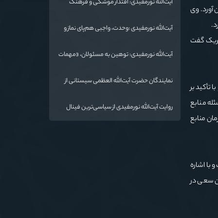
آیت‌الله نورمفیدی: اقتدار موشکی و فرهنگ
 آورد. وی
شهادت، دو بال ماندگاری انقلاب / از درس عاشورا
تا ضرورت روایتگری جهانی
د.
آیت‌الله نورمفیدی :وحدت، واجبی هم‌پای نماز و
روزه است/ شرایط جهان در حال تغییر
تبریک گفت
آیت‌الله نورمفیدی: توهین به مسئولان، «مهمات
ارزان» برای دشمن است / آمریکا به دنبال تفرقه
به جای جنگ است
نمایندگان حضرت آیت‌الله العظمی سیستانی از
 تأکید بر
خاندان شهدای «جنگ رمضان» در گلستان تجلیل
کردند
له منابع
روایت آیت‌الله نورمفیدی از سیاسی‌ترین فینال
فوتبال تاریخ؛ وقتی ورزش جای سیاست
ان منابع
می‌نشیند
 با اشاره
ان سعی در