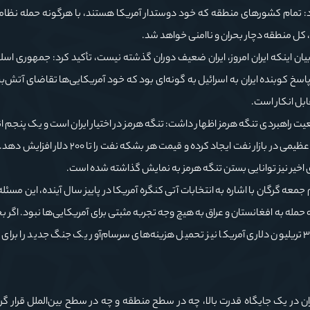
: تمام کشورهای منطقه که خود دوستدار آمریکا هستند، با هرگونه حمله نظامی 
 کل منطقه دچار بحران و ناامنی خواهد شد.
با بیان اینکه ایران امروز، ایران ضعیف دوران گذشته نیست، تأکید کرد: جمهوری اس
 را در عمل نشان داده است. در همان جنگ ۱۲ روزه، پاسخ کوبنده ایران به اسرائیل به گونه‌ای بود که خود آمریکایی‌ها تقاضای
ابل انکار است.
قعیت راهبردی تنگه هرمز اظهار داشت: تنگه هرمز در اختیار ایران است و یک پنجم انرژ
این مسیر عبور می‌کند. بسته شدن این تنگه می‌تواند مشکلات عظیمی در بازار نفت ایجاد کرده و قی
ی اخیر نیز توانایی بستن تنگه هرمز به نمایش گذاشته شده است.
ه گرگان با اشاره به انتخابات آتی کنگره آمریکا در پاییز سال آینده، این مسئله ر
مله به افغانستان و عراق به هیچ وجه تجربه مثبتی برای آمریکایی‌ها نبود. اگر ب
ایران حمله کنند، قطعاً کنگره را از دست خواهند داد. بدهی ۳۶ تریلیون دلاری آمریکا نیز تحمیل هزینه‌های سرسام‌آور یک جنگ جدید ر
یران در یک جایگاه قدرت بالا، چه در سطح منطقه و چه در سطح بین‌الملل قرار گ