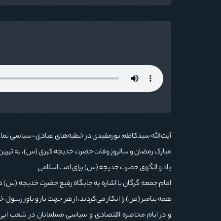
آیت‌الله سیدکاظم نورمفیدی در خطبه‌های عبادی-سیاسی نماز ج
مبارک رمضان و سالروز وفات حضرت خدیجه کبری (س)، به تبیین 
یاد و الگوی حضرت خدیجه (س) برای امت اسلامی
امام جمعه گرگان با اشاره به جایگاه رفیع حضرت خدیجه (س) در
همه پیامبر (ص) را انکار می‌کردند، از هر جهت یار و یاور رسول خد
و در ایام محاصره اقتصادی و سیاسی مسلمانان در شعب ابی‌طال