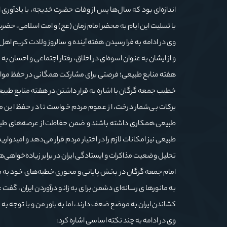
اندازه‌ای بود که سال‌ها پس از وفات حضرت خدیجه، با یادآوری ا
با تسلیت این ایام به محضر امام زمان (عج) و امت اسلامی، حضر
وی در ادامه به فرا رسیدن هفته آینده و سالروز ولادت کریم اهل
و از ایشان به عنوان اسوه‌ای در اخلاق، رفتار اجتماعی و احسان به 
هفته منابع طبیعی؛ فرصتی برای مشارکت همگانی در حفظ موا
خطیب جمعه گرگان با اشاره به قرار داشتن در هفته منابع طبیعی
برکات بی‌شمار درخت، از عموم مردم خواست تا در حفظ این مو
طبیعی همکاری داشته باشند و ضمن حفاظت از عرصه‌های طبیعی،
طبیعی نیز امکانات لازم را در اختیار مردم قرار می‌دهد و امیدوار
تحلیل وضعیت مذاکرات و ایستادگی ایران در برابر زیاده‌خواهی‌ه
امام جمعه گرگان در بخش پایانی و محوری خطبه‌های خود به مسئل
به مانورهای رسانه‌ای دشمن برای به زانو درآوردن ایران، گفت
کشاندن ایران به موضع ضعف دارند، اما به باور من و با توجه به 
وی در ادامه به چند نکته اساسی اشاره کرد: