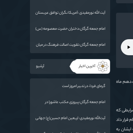
:امام خمینی(ره) شخصیت بی نظیر تاریخ معاصر
است
آیت الله نورمفیدی :آمریکا نگران توافق عربستان
و یمن است
امام جمعه گرگان:دختران حضرت معصومه (س)
را الگوی خود قرار دهند/ آزادی خرمشهر نتیجه
مقاومت بود
امام جمعه گرگان:تقویت اصالت فرهنگ در میان
ملت/ ایران دارای ریشه عمیقی است
آخرین اخبار
آرشیو
 دهم ماه
گرمای فردا، در تدبیر امروز است
امام جمعه گرگان:پیروزی مکتب عاشورا در
اربعین/ ملت ایران در برابر استکبار تسلیم
شرایطی که
نمی‌شود
آیت‌الله نورمفیدی: اربعین امام حسین(ع) جهانی
م قرار داد
شد/ استان گلستان الگوی وحدت اسلامی است/
ایشان به
تهمت به مسئولان حد شرعی دارد