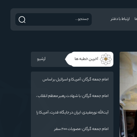
ا
ارتباط با دفتر
آخرین خطبه ها
آرشیو
امام جمعه گرگان: آمریکا و اسرائیل بر اساس
سنت الهی محکوم به فنا هستند/ چهار اشتباه
راهبردی واشنگتن در تجاوز به ایران
امام جمعه گرگان: با شهادت رهبر معظم انقلاب ،
ایران منسجم‌تر از گذشته شده است
آیت‌الله نورمفیدی: ایران در جایگاه قدرت، آمریکا را
به میز مذاکره کشانده است / جنگ شناختی
دشمن از جنگ نظامی سخت‌تر است
امام جمعه گرگان: مصوبات ۲۰۰ سفر
رئیس‌جمهور به گلستان / هشدار به آمریکا: پاسخ