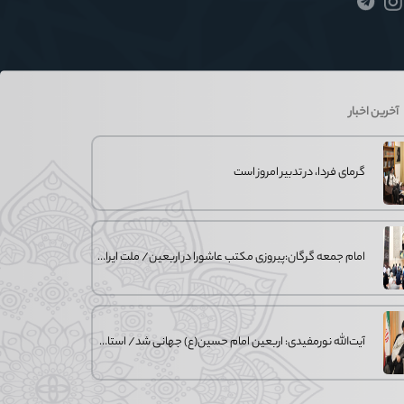
آخرین اخبار
گرمای فردا، در تدبیر امروز است
امام جمعه گرگان:پیروزی مکتب عاشورا در اربعین/ ملت ایران در برابر استکبار تسلیم
آیت‌الله نورمفیدی: اربعین امام حسین(ع) جهانی شد/ استان گلستان الگوی وحدت