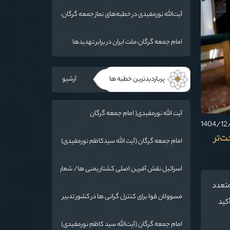
ما فرو بردن ناوگان شما در قعر دریا خواهد بود
آیت‌الله نورمفیدی در خطبه‌های نماز جمعه گرگان:
مذاکرات با آمریکا باید بر اساس منافع ملی و
اصول عزت‌مداری باشد
امام جمعه گرگان:ملت ایران در برابر تهدیدها
ایستاده است
پربازدیدترین خطبه ها
آرشیو
آیت الله نورمفیدی( امام جمعه گرگان
):دستاوردهای نظامی ایران برای ابرقدرت‌های
جهان غیرقابل باور است
ت‌تر
امام جمعه گرگان (آیت الله سیدکاظم نورمفیدی)
:گرایشات مردم به ائمه با حضور امام رضا(ع) در
خراسان زیاد شد
اسرائیل نقش آفرین اصلی کشتار یمنی ها/ شعار
سال در عمل اجرایی شود
 متعدد
مسوولان قوا برای کنترل گرانی ها در کشور تدبیر
کید
کنند
امام جمعه گرگان (آیت‌الله سید کاظم نورمفیدی)