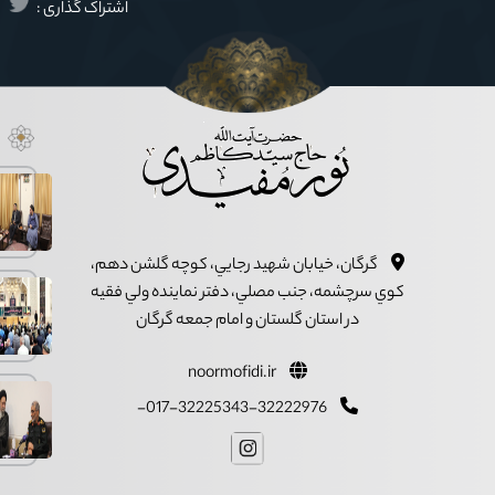
اشتراک گذاری :
گرگان، خيابان شهيد رجايي، کوچه گلشن دهم،
کوي سرچشمه، جنب مصلي، دفتر نماينده ولي فقيه
در استان گلستان و امام جمعه گرگان
noormofidi.ir
017-32225343-32222976-