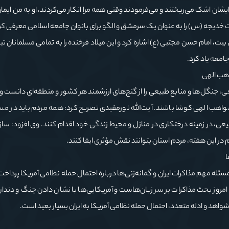
یشان اشک می‌ریختند و می‌فرمودند وقتی همه مرا انکار می‌کردند، او به من ایمان
ت خدیجه (س) را به عنوان یک سرمشق و الگو برای بانوان جامعه اسلامی معرفی کر
 بیت، امام حسن مجتبی (ع) اشاره کرد و این میلاد فرخنده را به تمامی مسلمانان 
جامعه یاد کرد.
هب الهی
، جنگل‌ها و منابع طبیعی را از گنج‌های ارزشمند هر کشور و منطقه‌ای دانست و با
اهب الهی کوشا باشند. آیت‌الله نورمفیدی تصریح کرد: همه مردم باید در مسئ
 در زمینه درختکاری در منازل و محیط زندگی خود اقدام کنند. وی افزود: سازم
یم در این هفته، مردم استان بتوانند نقش مؤثری ایفا کنند.
ا
ه مهم مذاکرات ایران و گمانه‌زنی‌ها درباره احتمال حمله نظامی آمریکا پرداخت و
: امروز بحث مذاکرات بر سر زبان‌هاست و آمریکایی‌ها با نشان دادن چنگ و دند
شواهد و ادله متعدد، احتمال حمله نظامی آمریکا به ایران بسیار بعید است.