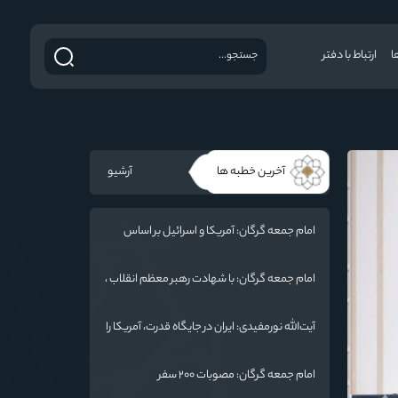
ا
ارتباط با دفتر
آخرین خطبه ها
آرشیو
امام جمعه گرگان: آمریکا و اسرائیل بر اساس
سنت الهی محکوم به فنا هستند/ چهار اشتباه
راهبردی واشنگتن در تجاوز به ایران
امام جمعه گرگان: با شهادت رهبر معظم انقلاب ،
ایران منسجم‌تر از گذشته شده است
آیت‌الله نورمفیدی: ایران در جایگاه قدرت، آمریکا را
به میز مذاکره کشانده است / جنگ شناختی
دشمن از جنگ نظامی سخت‌تر است
امام جمعه گرگان: مصوبات ۲۰۰ سفر
رئیس‌جمهور به گلستان / هشدار به آمریکا: پاسخ