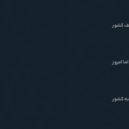
لف کشور
ا امروز
به کشور