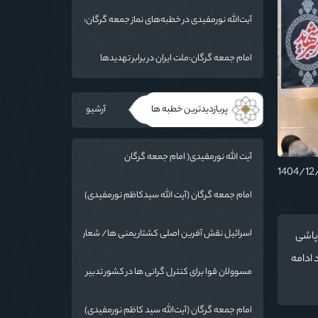
ما فرو بردن ناوگان شما در قعر دریا خواهد بود
آیت‌الله نورمفیدی در خطبه‌های نماز جمعه گرگان:
مذاکرات با آمریکا باید بر اساس منافع ملی و
اصول عزت‌مداری باشد
امام جمعه گرگان:ملت ایران در برابر تهدیدها
ایستاده است
پربازدیدترین خطبه ها
آرشیو
آیت الله نورمفیدی( امام جمعه گرگان
):دستاوردهای نظامی ایران برای ابرقدرت‌های
جهان غیرقابل باور است
امام جمعه گرگان (آیت الله سیدکاظم نورمفیدی)
:گرایشات مردم به ائمه با حضور امام رضا(ع) در
خراسان زیاد شد
اسرائیل نقش آفرین اصلی کشتار یمنی ها/ شعار
وپاشی
سال در عمل اجرایی شود
 ادامه
مسوولان قوا برای کنترل گرانی ها در کشور تدبیر
کنند
امام جمعه گرگان (آیت‌الله سید کاظم نورمفیدی)