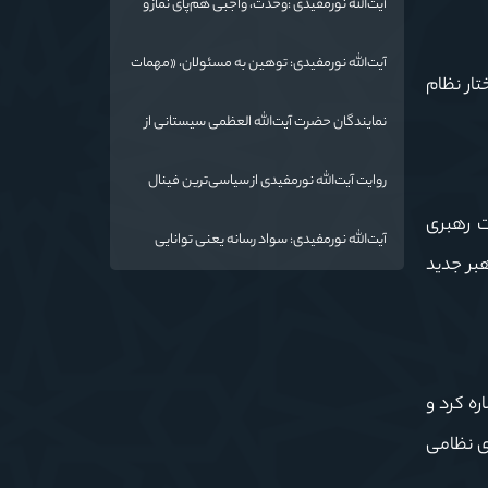
آیت‌الله نورمفیدی :وحدت، واجبی هم‌پای نماز و
روزه است/ شرایط جهان در حال تغییر
آیت‌الله نورمفیدی: توهین به مسئولان، «مهمات
تار نظام
ارزان» برای دشمن است / آمریکا به دنبال تفرقه
به جای جنگ است
نمایندگان حضرت آیت‌الله العظمی سیستانی از
خاندان شهدای «جنگ رمضان» در گلستان تجلیل
کردند
روایت آیت‌الله نورمفیدی از سیاسی‌ترین فینال
فوتبال تاریخ؛ وقتی ورزش جای سیاست
ت رهبری
می‌نشیند
آیت‌الله نورمفیدی: سواد رسانه یعنی توانایی
بر جدید
انتقال معارف اهل‌بیت(ع) به زبان مردم
ه کرد و
ای نظامی