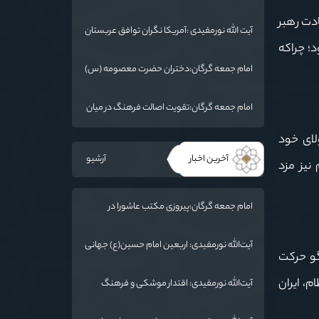
:امام خمینی(ره) شخصیت بی نظیر تاریخ معاصر
ه شهادت رهبر
است
آیت الله نورمفیدی :آمریکا نگران توافق عربستان
و یمن است
د؛ چراکه
امام جمعه گرگان:دختران حضرت معصومه (س)
را الگوی خود قرار دهند/ آزادی خرمشهر نتیجه
مقاومت بود
امام جمعه گرگان:تقویت اصالت فرهنگ در میان
ملت/ ایران دارای ریشه عمیقی است
لای خود
آخرین اخبار
آرشیو
نیز مزد
امام جمعه گرگان:پیروزی مکتب عاشورا در
اربعین/ ملت ایران در برابر استکبار تسلیم
نمی‌شود
آیت‌الله نورمفیدی: اربعین امام حسین(ع) جهانی
گو حرکت
شد/ استان گلستان الگوی وحدت اسلامی است/
تهمت به مسئولان حد شرعی دارد
م، ایران
آیت‌الله نورمفیدی: اقتدار موشکی و فرهنگ
شهادت، دو بال ماندگاری انقلاب / از درس عاشورا
تا ضرورت روایتگری جهانی