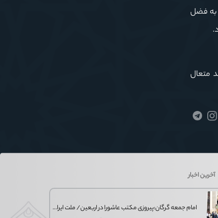
، به فضل
.
د متعال
آخرین اخبار
امام جمعه گرگان:پیروزی مکتب عاشورا در اربعین/ ملت ایران در برابر استکبار تسلیم