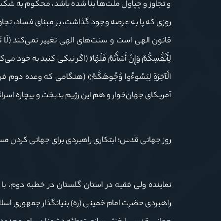
و تجاوز و چپاول ملت‌ها بنا شده باشد، محکوم به شکست
روزی که پا به عرصه وجود گذاشت، بر مبنای فساد، تجاوز
قانون الهی است و سنت‌های الهی تغییر نمی‌کند (لَا تَبْدِیلَ ل
لِأَنْفُسِكُمْ وَإِنْ أَسَأْتُمْ فَلَهَا» (اگر نیکی کنید به خود 
الْآخِرَةِ لِيَسُوءُوا وُجُوهَكُمْ» (هنگامی که وعده د
آمریکای جهان‌خوار و هم این رژیم بدبخت و بیچاره اسرا
روز جهانی قدس؛ ابتکاری راهبردی برای جهانی کردن م
نماینده ولی فقیه در استان گلستان در خطبه دوم، با 
راهبردی حضرت امام خمینی (ره) بنیانگذار جمهوری اسلا