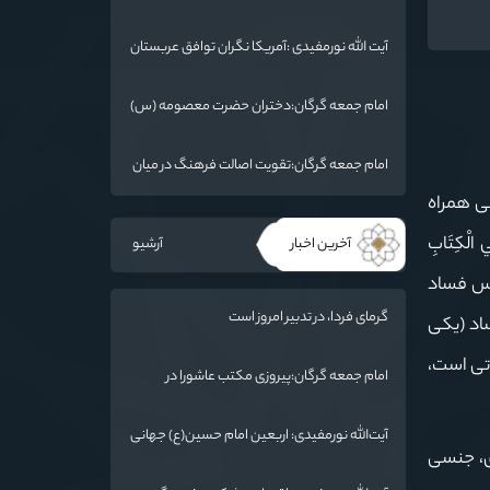
:امام خمینی(ره) شخصیت بی نظیر تاریخ معاصر
است
آیت الله نورمفیدی :آمریکا نگران توافق عربستان
و یمن است
امام جمعه گرگان:دختران حضرت معصومه (س)
را الگوی خود قرار دهند/ آزادی خرمشهر نتیجه
مقاومت بود
امام جمعه گرگان:تقویت اصالت فرهنگ در میان
ملت/ ایران دارای ریشه عمیقی است
ی همراه
َ فِي الْكِتَابِ
آخرین اخبار
آرشیو
 اساس فساد
گرمای فردا، در تدبیر امروز است
اد (یکی
اتی است،
امام جمعه گرگان:پیروزی مکتب عاشورا در
اربعین/ ملت ایران در برابر استکبار تسلیم
نمی‌شود
آیت‌الله نورمفیدی: اربعین امام حسین(ع) جهانی
دی، جنسی
شد/ استان گلستان الگوی وحدت اسلامی است/
تهمت به مسئولان حد شرعی دارد