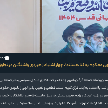
1404/12/22
هی محکوم به فنا هستند/ چهار اشتباه راهبردی واشنگتن در تجاوز ب
لستان و امام جمعه گرگان، امروز جمعه در خطبه‌های عبادی-سیاسی نماز جمعه ای
 شد، با استناد به آیات قرآن کریم، سنت قطعی و تغییرناپذیر الهی را نابودی حکو
ه هر دو رژیم آمریکا و رژیم صهیونیستی به دلیل ماهیت فاسد و جنایتکارانه خود،
 اشاره به تجاوز اخیر آمریکا به ایران در روزهای ابتدایی ماه مبارک رمضان، به تح