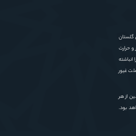
ن گلستان
و حرارت
 انباشته
ملت غیور
ن از هر
هد بود.