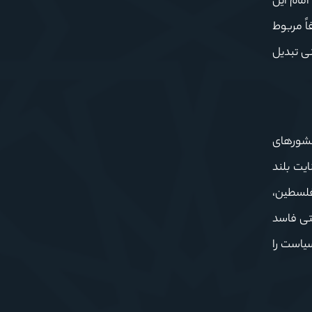
مام این
اً مربوط
نی تبدیل
 کشورهای
ایت بلند
 فلسطین،
تی فاسد
سیاست را