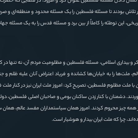
نشان دادن مسئله فلسطین عنوان کرد و افزود: در فضایی که حضرت ا
ر تلاش بودند تا مسئله فلسطین را یک مسئله محدود و منطقه‌ای و صرف
ریخی، این توطئه را کاملاً از بین برد و مسئله قدس را به یک مسئله جها
تفکر و بیداری اسلامی، مسئله فلسطین و مظلومیت مردم آن، نه تنها در
الم، ملت‌ها را به خیابان‌ها کشانده و فریاد اعتراض آنان علیه ظلم و جن
 با ملت مظلوم فلسطین، تصریح کرد: امروز ملت ایران نیز در کنار ملت
ردند. دشمنان با کنار زدن ساکنان بومی و صاحبان اصلی فلسطین، دول
 از همه چیز محروم کردند. امروز همان سیاستمداران مفسد عالم، همان 
نده‌اند، چرا که ملت ایران بیدار و هوشیار است.