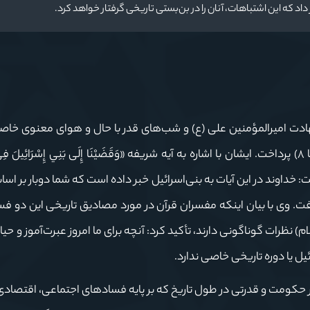
د که این اشتباهات، آنان را در بن‌بستی تاریخی گرفتار خواهد کرد.
هادت امیرالمؤمنین علی (ع) و شب‌های قدر با حال و هوای معنوی خاص
بود، به تفسیر آیات ابتدایی سوره مبارکه اسرا (آیات ۴ تا ۸) پرداخت. ایشان با اشاره به آیه شریفه «وَقَضَيْنَا إِلَى بَنِي إِسْرَائِيل
َبِيرًا» اظهار داشت: خداوند در این آیات به بنی‌اسرائیل خبر داده است که شما دوبار بر
فت. وی با بیان اینکه مفسران قرآن در مورد مصادیق تاریخی این دو فس
) نظرات گوناگونی دارند، تأکید کرد: آنچه برای ما امروز عبرت‌آموز و حی
 یا دوره تاریخی خاصی ندارد.
هر حکومت و قدرتی در طول تاریخ که بر پایه فسادهای اجتماعی، اقتصا