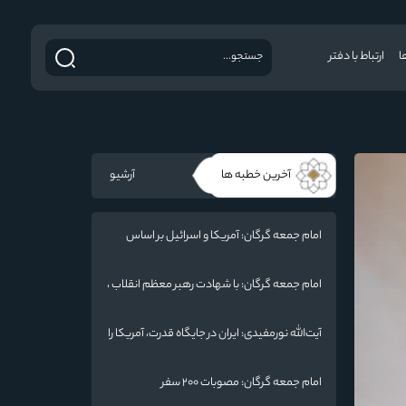
ا
ارتباط با دفتر
آخرین خطبه ها
آرشیو
امام جمعه گرگان: آمریکا و اسرائیل بر اساس
سنت الهی محکوم به فنا هستند/ چهار اشتباه
راهبردی واشنگتن در تجاوز به ایران
امام جمعه گرگان: با شهادت رهبر معظم انقلاب ،
ایران منسجم‌تر از گذشته شده است
آیت‌الله نورمفیدی: ایران در جایگاه قدرت، آمریکا را
به میز مذاکره کشانده است / جنگ شناختی
دشمن از جنگ نظامی سخت‌تر است
امام جمعه گرگان: مصوبات ۲۰۰ سفر
رئیس‌جمهور به گلستان / هشدار به آمریکا: پاسخ