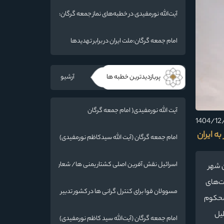
ما فرو بردن ناوگان شما در قعر دریا خواهد بود
آیت‌الله نورمفیدی در خطبه‌های نماز جمعه گرگان:
مذاکرات با آمریکا باید بر اساس منافع ملی و
اصول عزت‌مداری باشد
امام جمعه گرگان:ملت ایران در برابر تهدیدها
ایستاده است
پربازدیدترین خطبه ها
آرشیو
آیت الله نورمفیدی( امام جمعه گرگان
):دستاوردهای نظامی ایران برای ابرقدرت‌های
جهان غیرقابل باور است
ه ایران
امام جمعه گرگان (آیت الله سیدکاظم نورمفیدی)
:گرایشات مردم به ائمه با حضور امام رضا(ع) در
خراسان زیاد شد
اسرائیل نقش آفرین اصلی کشتار یمنی ها/ شعار
ن شهر
سال در عمل اجرایی شود
مت‌های
مسوولان قوا برای کنترل گرانی ها در کشور تدبیر
 محکوم
کنند
لیل
امام جمعه گرگان (آیت‌الله سید کاظم نورمفیدی)