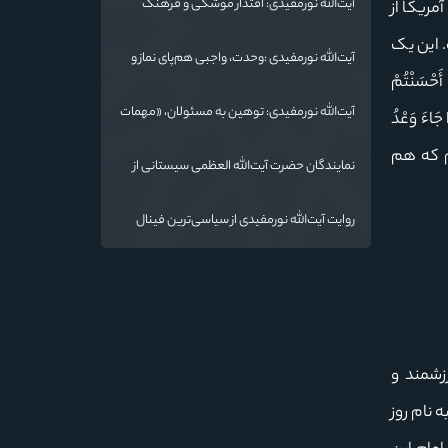
آیت‌الله نورمفیدی: اقتدار موشکی و فرهنگ
مریکا از
شهادت، دو بال ماندگاری انقلاب / از درس عاشورا
. این یک
تا ضرورت روایتگری جهانی
آیت‌الله نورمفیدی :وحدت، واجبی هم‌پای نماز و
ْسَنْتُمْ
روزه است/ شرایط جهان در حال تغییر
آیت‌الله نورمفیدی: توهین به مسئولان، «مهمات
اءَ وَعْدُ
ارزان» برای دشمن است / آمریکا به دنبال تفرقه
یم که هم
به جای جنگ است
نمایندگان حضرت آیت‌الله العظمی سیستانی از
خاندان شهدای «جنگ رمضان» در گلستان تجلیل
کردند
روایت آیت‌الله نورمفیدی از سیاسی‌ترین فینال
فوتبال تاریخ؛ وقتی ورزش جای سیاست
می‌نشیند
زشمند و
 نام روز