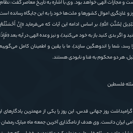
 و مجازات الهی خواهد بود. وی با اشاره به تاریخ معاصر گفت: نظام آ
 و غارتگری اموال کشورها و ملت‌ها خود را به این جایگاه رسانده است
ِسُنَّتِ اللَّهِ). بر اساس ادامه این آیات که می‌فرماید «إِنْ أَحْسَنْتُمْ أَح
می‌کنید و اگر بدی کنید باز به خود می‌کنید)، و نیز وعده الهی در آیه بعد «فَإِذَا جَ
وم فرا رسد، شما را اندوهگین سازند)، ما با یقین و اطمینان کامل می‌گوی
ئیل، هر دو محکوم به فنا و نابودی هستند.
سئله فلسطین
گرامیداشت روز جهانی قدس، این روز را یکی از مهمترین یادگارهای ار
می ایران دانست. وی هدف از نامگذاری آخرین جمعه ماه مبارک رمضان به