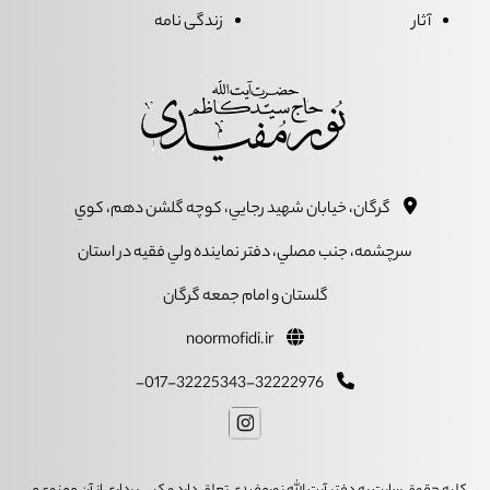
آثار
زندگی نامه
گرگان، خيابان شهيد رجايي، کوچه گلشن دهم، کوي
سرچشمه، جنب مصلي، دفتر نماينده ولي فقيه در استان
گلستان و امام جمعه گرگان
noormofidi.ir
017-32225343-32222976-