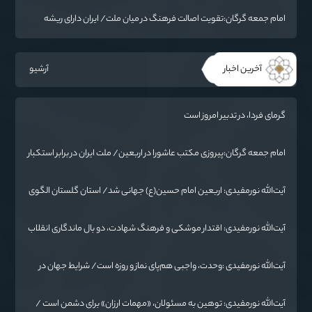
امام جمعه گرگان:تقویت اصالت فرهنگ در میان ملت/ ایران دارای ریشه
عمیقی است
آخرین اخبار
آرشیو
گرمای فردا، در تدبیر امروز است
امام جمعه گرگان:پیروزی مکتب عاشورا در اربعین/ ملت ایران در برابر استکبار
تسلیم نمی‌شود
آیت‌الله نورمفیدی: اربعین امام حسین(ع) جهانی شد/ استان گلستان الگوی
وحدت اسلامی است/ تهمت به مسئولان حد شرعی دارد
آیت‌الله نورمفیدی: اقتدار موشکی و فرهنگ شهادت، دو بال ماندگاری انقلاب
/ از درس عاشورا تا ضرورت روایتگری جهانی
آیت‌الله نورمفیدی :وحدت، واجبی هم‌پای نماز و روزه است/ شرایط جهان در
حال تغییر
آیت‌الله نورمفیدی: توهین به مسئولان، «مهمات ارزان» برای دشمن است /