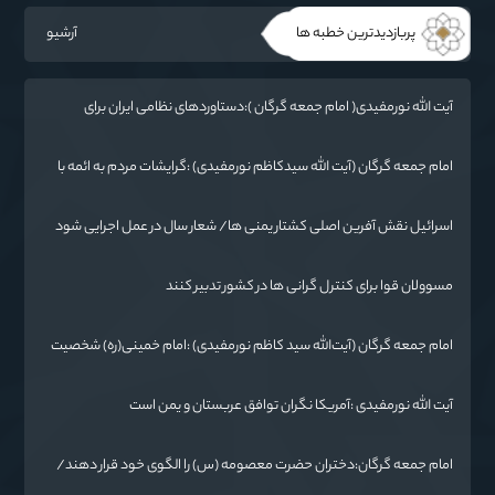
پربازدیدترین خطبه ها
آرشیو
آیت الله نورمفیدی( امام جمعه گرگان ):دستاوردهای نظامی ایران برای
ابرقدرت‌های جهان غیرقابل باور است
امام جمعه گرگان (آیت الله سیدکاظم نورمفیدی) :گرایشات مردم به ائمه با
حضور امام رضا(ع) در خراسان زیاد شد
اسرائیل نقش آفرین اصلی کشتار یمنی ها/ شعار سال در عمل اجرایی شود
مسوولان قوا برای کنترل گرانی ها در کشور تدبیر کنند
امام جمعه گرگان (آیت‌الله سید کاظم نورمفیدی) :امام خمینی(ره) شخصیت
بی نظیر تاریخ معاصر است
آیت الله نورمفیدی :آمریکا نگران توافق عربستان و یمن است
امام جمعه گرگان:دختران حضرت معصومه (س) را الگوی خود قرار دهند/
آزادی خرمشهر نتیجه مقاومت بود