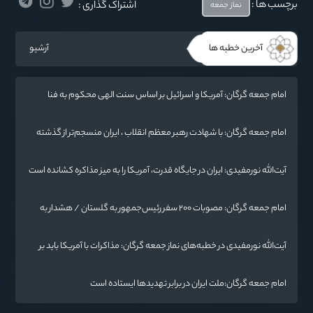
برچسب ها :
اشتراک گذاری :
نماز جمعه
آخرین خطبه ها
آرشیو
امام جمعه گرگان: آمریکا و اسرائیل بر اساس سنت الهی محکوم به فنا
هستند/ چهار اشتباه راهبردی واشنگتن در تجاوز به ایران
امام جمعه گرگان: با شهادت رهبر معظم انقلاب ، ایران منسجم‌تر از گذشته
شده است
آیت‌الله نورمفیدی: ایران در جایگاه قدرت، آمریکا را به میز مذاکره کشانده است
/ جنگ شناختی دشمن از جنگ نظامی سخت‌تر است
امام جمعه گرگان: مصوبات ۲۰۰ سفر رئیس‌جمهور به گلستان / هشدار به
آمریکا: پاسخ ما فرو بردن ناوگان شما در قعر دریا خواهد بود
آیت‌الله نورمفیدی در خطبه‌های نماز جمعه گرگان: مذاکرات با آمریکا باید بر
اساس منافع ملی و اصول عزت‌مداری باشد
امام جمعه گرگان:ملت ایران در برابر تهدیدها ایستاده است