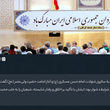
1404/6/7
ره به سالروز شهادت امام حسن عسکری (ع) و آغاز امامت حضرت ولی‌عصر (عج) گفت
ایط دشوار بود؛ ایشان با تأکید بر اخلاق و رفتار شایسته، شیعیان را به جلب محب