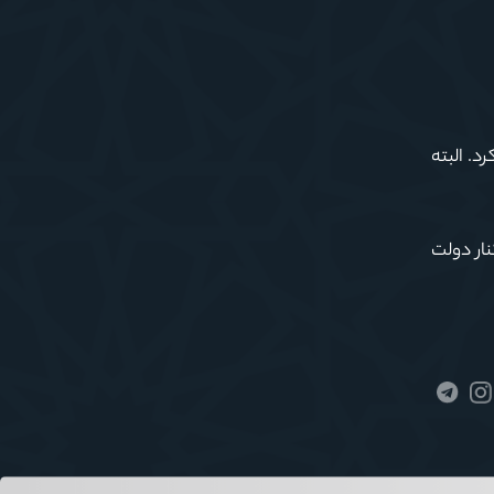
د. البته
ار دولت