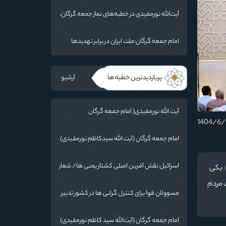
ما فرو بردن ناوگان شما در قعر دریا خواهد بود
آیت‌الله نورمفیدی در خطبه‌های نماز جمعه گرگان:
مذاکرات با آمریکا باید بر اساس منافع ملی و
اصول عزت‌مداری باشد
امام جمعه گرگان:ملت ایران در برابر تهدیدها
ایستاده است
پربازدیدترین خطبه ها
آرشیو
آیت الله نورمفیدی( امام جمعه گرگان
):دستاوردهای نظامی ایران برای ابرقدرت‌های
جهان غیرقابل باور است
امام جمعه گرگان (آیت الله سیدکاظم نورمفیدی)
:گرایشات مردم به ائمه با حضور امام رضا(ع) در
خراسان زیاد شد
اسرائیل نقش آفرین اصلی کشتار یمنی ها/ شعار
: یکی
سال در عمل اجرایی شود
ت مردم
مسوولان قوا برای کنترل گرانی ها در کشور تدبیر
کنند
امام جمعه گرگان (آیت‌الله سید کاظم نورمفیدی)