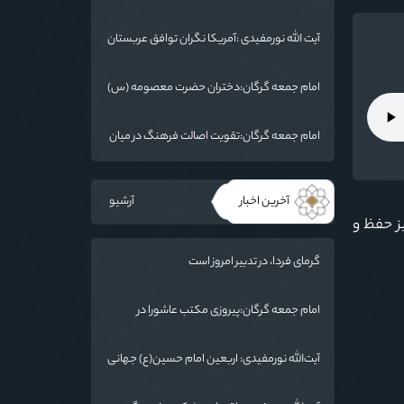
:امام خمینی(ره) شخصیت بی نظیر تاریخ معاصر
است
آیت الله نورمفیدی :آمریکا نگران توافق عربستان
و یمن است
امام جمعه گرگان:دختران حضرت معصومه (س)
را الگوی خود قرار دهند/ آزادی خرمشهر نتیجه
مقاومت بود
امام جمعه گرگان:تقویت اصالت فرهنگ در میان
ملت/ ایران دارای ریشه عمیقی است
آخرین اخبار
آرشیو
یز حفظ و
گرمای فردا، در تدبیر امروز است
امام جمعه گرگان:پیروزی مکتب عاشورا در
اربعین/ ملت ایران در برابر استکبار تسلیم
نمی‌شود
آیت‌الله نورمفیدی: اربعین امام حسین(ع) جهانی
شد/ استان گلستان الگوی وحدت اسلامی است/
تهمت به مسئولان حد شرعی دارد