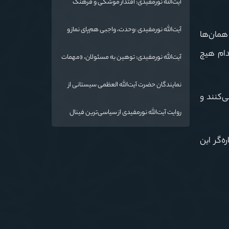
آیت‌الله نورمفیدی: اقتدار موشکی و فرهنگ
شهادت، دو بال ماندگاری انقلاب / از درس عاشورا
تا ضرورت روایتگری جهانی
آیت‌الله نورمفیدی :وحدت، واجبی هم‌پای نماز و
 همان‌ها
روزه است/ شرایط جهان در حال تغییر
دام هیچ
آیت‌الله نورمفیدی: توهین به مسئولان، «مهمات
ارزان» برای دشمن است / آمریکا به دنبال تفرقه
به جای جنگ است
نمایندگان حضرت آیت‌الله العظمی سیستانی از
ی‌کنند و
خاندان شهدای «جنگ رمضان» در گلستان تجلیل
کردند
روایت آیت‌الله نورمفیدی از سیاسی‌ترین فینال
فوتبال تاریخ؛ وقتی ورزش جای سیاست
می‌نشیند
‌گر این