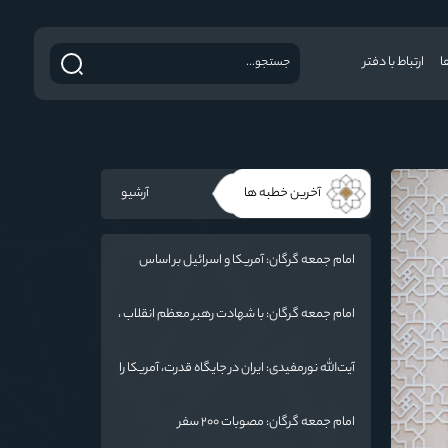
ا
ارتباط با دفتر
آخرین خطبه ها
آرشیو
امام جمعه گرگان: آمریکا و اسرائیل بر اساس
سنت الهی محکوم به فنا هستند/ چهار اشتباه
راهبردی واشنگتن در تجاوز به ایران
امام جمعه گرگان: با شهادت رهبر معظم انقلاب ،
ایران منسجم‌تر از گذشته شده است
آیت‌الله نورمفیدی: ایران در جایگاه قدرت، آمریکا را
به میز مذاکره کشانده است / جنگ شناختی
دشمن از جنگ نظامی سخت‌تر است
امام جمعه گرگان: مصوبات ۲۰۰ سفر
رئیس‌جمهور به گلستان / هشدار به آمریکا: پاسخ