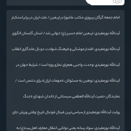
امام جمعه گرگان:پیروزی مکتب عاشورا در اربعین/ ملت ایران در برابر استکبار
تسلیم نمی‌شود
آیت‌الله نورمفیدی: اربعین امام حسین(ع) جهانی شد/ استان گلستان الگوی
وحدت اسلامی است/ تهمت به مسئولان حد شرعی دارد
آیت‌الله نورمفیدی: اقتدار موشکی و فرهنگ شهادت، دو بال ماندگاری انقلاب
/ از درس عاشورا تا ضرورت روایتگری جهانی
آیت‌الله نورمفیدی :وحدت، واجبی هم‌پای نماز و روزه است/ شرایط جهان در
حال تغییر
آیت‌الله نورمفیدی: توهین به مسئولان، «مهمات ارزان» برای دشمن است /
آمریکا به دنبال تفرقه به جای جنگ است
نمایندگان حضرت آیت‌الله العظمی سیستانی از خاندان شهدای «جنگ
رمضان» در گلستان تجلیل کردند
روایت آیت‌الله نورمفیدی از سیاسی‌ترین فینال فوتبال تاریخ؛ وقتی ورزش جای
سیاست می‌نشیند
آیت‌الله نورمفیدی: سواد رسانه یعنی توانایی انتقال معارف اهل‌بیت(ع) به