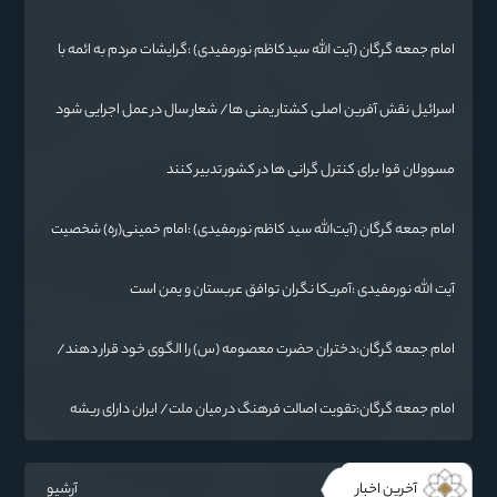
ابرقدرت‌های جهان غیرقابل باور است
امام جمعه گرگان (آیت الله سیدکاظم نورمفیدی) :گرایشات مردم به ائمه با
حضور امام رضا(ع) در خراسان زیاد شد
اسرائیل نقش آفرین اصلی کشتار یمنی ها/ شعار سال در عمل اجرایی شود
مسوولان قوا برای کنترل گرانی ها در کشور تدبیر کنند
امام جمعه گرگان (آیت‌الله سید کاظم نورمفیدی) :امام خمینی(ره) شخصیت
بی نظیر تاریخ معاصر است
آیت الله نورمفیدی :آمریکا نگران توافق عربستان و یمن است
امام جمعه گرگان:دختران حضرت معصومه (س) را الگوی خود قرار دهند/
آزادی خرمشهر نتیجه مقاومت بود
امام جمعه گرگان:تقویت اصالت فرهنگ در میان ملت/ ایران دارای ریشه
عمیقی است
آخرین اخبار
آرشیو