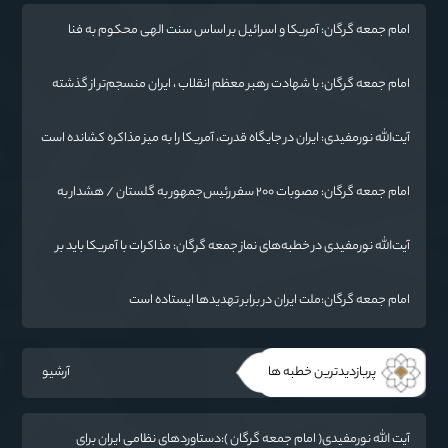
امام جمعه گرگان: آمریکا و اسرائیل بر اساس سنت الهی محکوم به فنا
هستند/ چهار اشتباه راهبردی واشنگتن در تجاوز به ایران
امام جمعه گرگان: با شهادت رهبر معظم انقلاب ، ایران منسجم‌تر از گذشته
شده است
آیت‌الله نورمفیدی: ایران در جایگاه قدرت، آمریکا را به میز مذاکره کشانده است
/ جنگ شناختی دشمن از جنگ نظامی سخت‌تر است
امام جمعه گرگان: مصوبات ۲۰۰ سفر رئیس‌جمهور به گلستان / هشدار به
آمریکا: پاسخ ما فرو بردن ناوگان شما در قعر دریا خواهد بود
آیت‌الله نورمفیدی در خطبه‌های نماز جمعه گرگان: مذاکرات با آمریکا باید بر
اساس منافع ملی و اصول عزت‌مداری باشد
امام جمعه گرگان:ملت ایران در برابر تهدیدها ایستاده است
پربازدیدترین خطبه ها
آرشیو
آیت الله نورمفیدی( امام جمعه گرگان ):دستاوردهای نظامی ایران برای