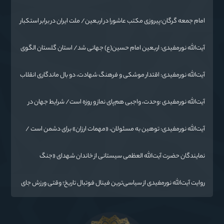
امام جمعه گرگان:پیروزی مکتب عاشورا در اربعین/ ملت ایران در برابر استکبار
تسلیم نمی‌شود
آیت‌الله نورمفیدی: اربعین امام حسین(ع) جهانی شد/ استان گلستان الگوی
وحدت اسلامی است/ تهمت به مسئولان حد شرعی دارد
آیت‌الله نورمفیدی: اقتدار موشکی و فرهنگ شهادت، دو بال ماندگاری انقلاب
/ از درس عاشورا تا ضرورت روایتگری جهانی
آیت‌الله نورمفیدی :وحدت، واجبی هم‌پای نماز و روزه است/ شرایط جهان در
حال تغییر
آیت‌الله نورمفیدی: توهین به مسئولان، «مهمات ارزان» برای دشمن است /
آمریکا به دنبال تفرقه به جای جنگ است
نمایندگان حضرت آیت‌الله العظمی سیستانی از خاندان شهدای «جنگ
رمضان» در گلستان تجلیل کردند
روایت آیت‌الله نورمفیدی از سیاسی‌ترین فینال فوتبال تاریخ؛ وقتی ورزش جای
سیاست می‌نشیند