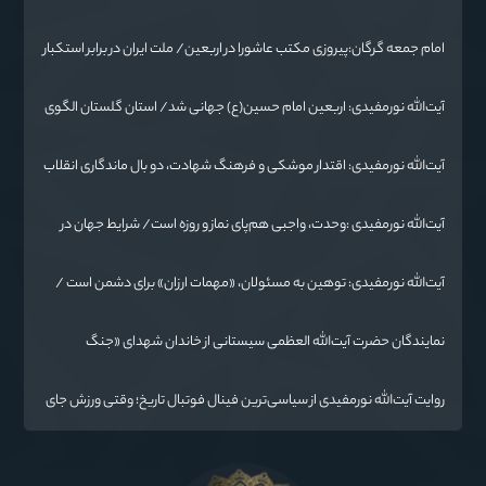
امام جمعه گرگان:پیروزی مکتب عاشورا در اربعین/ ملت ایران در برابر استکبار
تسلیم نمی‌شود
آیت‌الله نورمفیدی: اربعین امام حسین(ع) جهانی شد/ استان گلستان الگوی
وحدت اسلامی است/ تهمت به مسئولان حد شرعی دارد
آیت‌الله نورمفیدی: اقتدار موشکی و فرهنگ شهادت، دو بال ماندگاری انقلاب
/ از درس عاشورا تا ضرورت روایتگری جهانی
آیت‌الله نورمفیدی :وحدت، واجبی هم‌پای نماز و روزه است/ شرایط جهان در
حال تغییر
آیت‌الله نورمفیدی: توهین به مسئولان، «مهمات ارزان» برای دشمن است /
آمریکا به دنبال تفرقه به جای جنگ است
نمایندگان حضرت آیت‌الله العظمی سیستانی از خاندان شهدای «جنگ
رمضان» در گلستان تجلیل کردند
روایت آیت‌الله نورمفیدی از سیاسی‌ترین فینال فوتبال تاریخ؛ وقتی ورزش جای
سیاست می‌نشیند