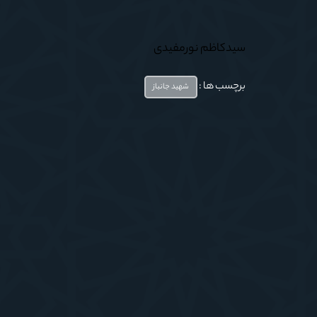
سیدکاظم نورمفیدی
برچسب ها :
شهید جانباز