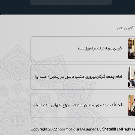
فوتبال تاریخ؛ وقتی ورزش جای سیاست
می‌نشیند
آخرین اخبار
گرمای فردا، در تدبیر امروز است
امام جمعه گرگان:پیروزی مکتب عاشورا در اربعین/ ملت ایران در برابر استکبار تسلیم
آیت‌الله نورمفیدی: اربعین امام حسین(ع) جهانی شد/ استان گلستان الگوی وحدت
Copyright 2022 noormofidi.ir Designed By
Shetabit
| All right