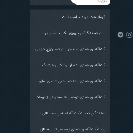
گرمای فردا، در تدبیر امروز است
امام جمعه گرگان:پیروزی مکتب عاشورا در
اربعین/ ملت ایران در برابر استکبار تسلیم
نمی‌شود
آیت‌الله نورمفیدی: اربعین امام حسین(ع) جهانی
شد/ استان گلستان الگوی وحدت اسلامی است/
تهمت به مسئولان حد شرعی دارد
آیت‌الله نورمفیدی: اقتدار موشکی و فرهنگ
شهادت، دو بال ماندگاری انقلاب / از درس عاشورا
تا ضرورت روایتگری جهانی
آیت‌الله نورمفیدی :وحدت، واجبی هم‌پای نماز و
روزه است/ شرایط جهان در حال تغییر
آیت‌الله نورمفیدی: توهین به مسئولان، «مهمات
ارزان» برای دشمن است / آمریکا به دنبال تفرقه
به جای جنگ است
نمایندگان حضرت آیت‌الله العظمی سیستانی از
خاندان شهدای «جنگ رمضان» در گلستان تجلیل
کردند
روایت آیت‌الله نورمفیدی از سیاسی‌ترین فینال