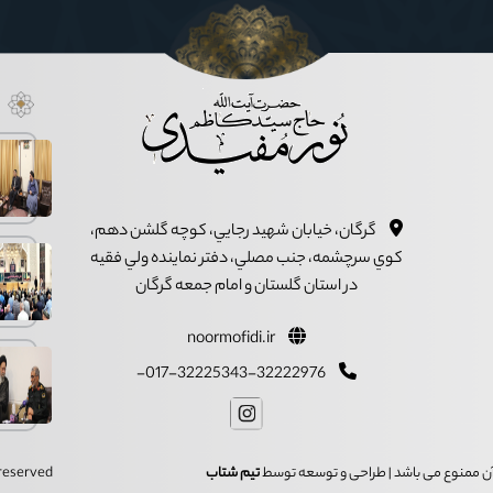
گرگان، خيابان شهيد رجايي، کوچه گلشن دهم،
کوي سرچشمه، جنب مصلي، دفتر نماينده ولي فقيه
در استان گلستان و امام جمعه گرگان
noormofidi.ir
017-32225343-32222976-
ز آن ممنوع می باشد | طراحی و توسعه توسط
تیم شتاب
s reserved