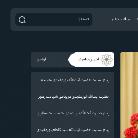
ا
ارتباط با دفتر
آخرین پیام ها
آرشیو
پیام تسلیت حضرت آیت الله نورمفیدی نماینده
ولی فقیه در استان گلستان و امام جمعه گرگان
در پی درگذشت فرماندار مراوه تپه
حضرت آیت‌الله‌ نورمفیدی در پیامی شهادت رهبر
معظم انقلاب اسلامی ایران حضرت آیت‌الله
العظمی امام خامنه‌ای «ره» را به محضر بقیة الله
پیام حضرت آیت‌الله نورمفیدی به مناسبت سالروز
الأعظم (ارواحنا فداه) و عموم مسلمانان تسلیت
وفات حضرت ام البنین (س) روز تکریم مادران و
گفتند.
همسران شهدا:
پیام تسلیت حضرت آیت‌الله سید کاظم نورمفیدی
به مناسبت درگذشت پدر شهیدان رائیجی