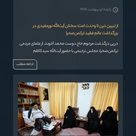
پانزده اردیبهشت 1405
از تبیین دین تا وحدت امت؛ سخنان آیت‌الله نورمفیدی در
بزرگداشت عالم فقید ترکمن‌صحرا
در پی درگذشت مرحوم حاج دوست محمد آخوند، از علمای مردمی
ترکمن‌صحرا، مجلس ترحیمی با حضور آیت‌الله سیدکاظم
نورمفیدی نماینده ولی‌فقیه در استان گلستان و امام جمعه
ادامه مطلب
گرگان، استاندار گلستان، جمعی از علمای شیعه و اهل‌سنت،
مسئولان و مردم قدرشناس منطقه برگزار شد.