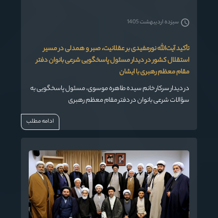
سیزده اردیبهشت 1405
تأکید آیت‌الله نورمفیدی بر عقلانیت، صبر و همدلی در مسیر
استقلال کشور در دیدار مسئول پاسخگویی شرعی بانوان دفتر
مقام معظم رهبری با ایشان
در دیدار سرکار خانم سیده طاهره موسوی، مسئول پاسخگویی به
سؤالات شرعی بانوان در دفتر مقام معظم رهبری
(مدظله‌العالی)، و جمعی از اساتید مدرسه علمیه الزهرا(س) گرگان
ادامه مطلب
با حضرت آیت‌الله سیدکاظم نورمفیدی، نماینده ولی فقیه در
استان گلستان و امام جمعه گرگان، موضوعات مختلف علمی،
فرهنگی و اجتماعی مورد گفت‌وگو قرار گرفت.