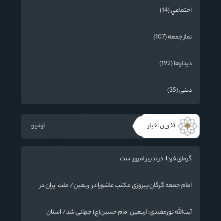
اجتماعي (14)
نماز جمعه (107)
دیدارها (192)
دینی (35)
آخرین اخبار
آرشیو
گرمای فردا، در تدبیر امروز است
امام جمعه گرگان:پیروزی مکتب عاشورا در اربعین/ ملت ایران در
برابر استکبار تسلیم نمی‌شود
آیت‌الله نورمفیدی: اربعین امام حسین(ع) جهانی شد/ استان