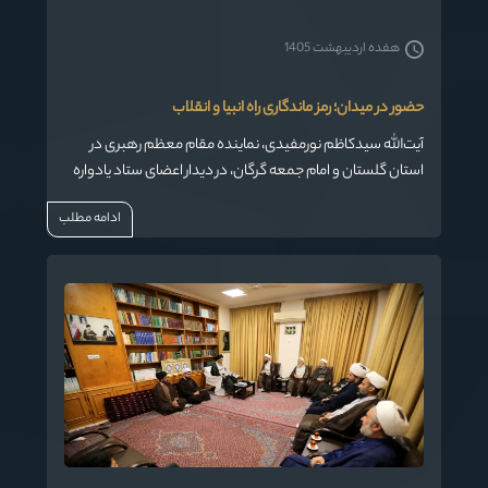
هفده اردیبهشت 1405
حضور در میدان؛ رمز ماندگاری راه انبیا و انقلاب
آیت‌الله سیدکاظم نورمفیدی، نماینده مقام معظم رهبری در
استان گلستان و امام جمعه گرگان، در دیدار اعضای ستاد یادواره
نمایندگان شهید استان گلستان با ایشان ضمن تأکید بر ضرورت
ادامه مطلب
حضور نیروهای مؤمن و انقلابی در صحنه، استقامت و ایستادگی
را عامل اصلی ماندگاری راه انبیا در طول تاریخ دانست.