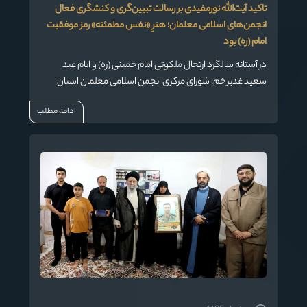
تاکید آیت‌الله نورمفیدی بر رسالت تبیین‌گری و کنشگری فعال
انجمن‌های اسلامی معلمان؛ هنرِ «نفس مطمئنه» رمز موفقیت
امام (ره) بود
در آستانه سالگرد ارتحال ملکوتی امام خمینی (ره) و ایام عید
سعید غدیر خم، شورای مرکزی انجمن اسلامی معلمان استان
گلستان با حضرت آیت‌الله سیدکاظم نورمفیدی، نماینده
ادامه مطلب
ولی‌فقیه در استان و امام جمعه گرگان دیدار کردند.