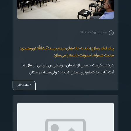
سه اردیبهشت 1405
پیام امام رضا(ع) باید به خانه‌های مردم برسد؛ آیت‌الله نورمفیدی:
محبت همراه با معرفت جامعه را می‌سازد
در دهه کرامت، جمعی از خادمان حرم علی بن موسی الرضا(ع) با
آیت‌الله سید کاظم نورمفیدی، نماینده ولی‌فقیه در استان
گلستان و امام جمعه گرگان، دیدار کردند. آیت‌الله نورمفیدی در
ادامه مطلب
این دیدار با تقدیر از حضور خادمان رضوی، شرایط امروز کشور را
حساس و دشوار توصیف کرد و تأکید نمود: «