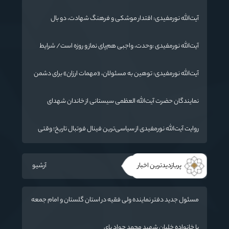
گلستان الگوی وحدت اسلامی است/ تهمت به مسئولان حد شرعی
دارد
آیت‌الله نورمفیدی: اقتدار موشکی و فرهنگ شهادت، دو بال
ماندگاری انقلاب / از درس عاشورا تا ضرورت روایتگری جهانی
آیت‌الله نورمفیدی :وحدت، واجبی هم‌پای نماز و روزه است/ شرایط
جهان در حال تغییر
آیت‌الله نورمفیدی: توهین به مسئولان، «مهمات ارزان» برای دشمن
است / آمریکا به دنبال تفرقه به جای جنگ است
نمایندگان حضرت آیت‌الله العظمی سیستانی از خاندان شهدای
«جنگ رمضان» در گلستان تجلیل کردند
روایت آیت‌الله نورمفیدی از سیاسی‌ترین فینال فوتبال تاریخ؛ وقتی
ورزش جای سیاست می‌نشیند
پربازدیدترین اخبار
آرشیو
مسئول جدید دفتر نماینده ولی فقیه در استان گلستان و امام جمعه
گرگان معرفی شد
با خانواده خلبان شهید محمد جواد بای