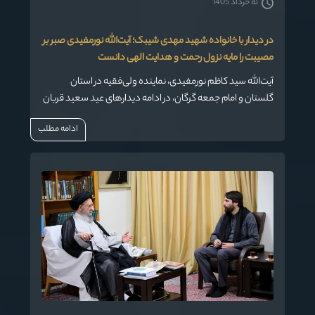
نه خرداد 1405
در دیدار با خانواده شهید مهدی شیبک؛ آیت‌الله نورمفیدی صبر بر
مصیبت را مایه نزول رحمت و هدایت الهی دانست
آیت‌الله سید کاظم نورمفیدی، نماینده ولی‌فقیه در استان
گلستان و امام جمعه گرگان، در ادامه دیدارهای عید سعید قربان
با علما، بزرگان، روحانیون و معتمدین اهل سنت، با حضور در منزل
ادامه مطلب
شهید والامقام مهدی شیبک، از شهدای گرانقدر جنگ رمضان، با
خانواده معظم این شهید دیدار و گفت‌وگو کرد.