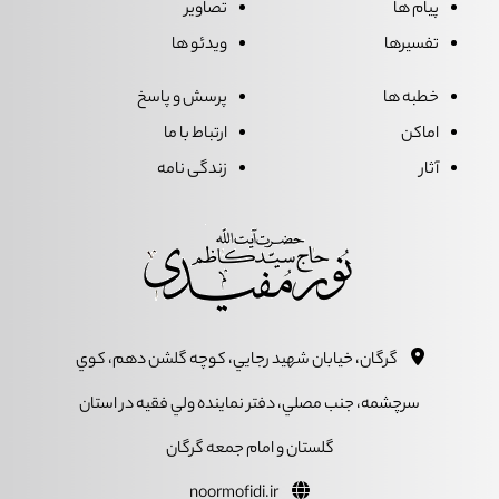
پیام ها
تصاویر
تفسیرها
ویدئو ها
خطبه ها
پرسش و پاسخ
اماکن
ارتباط با ما
آثار
زندگی نامه
گرگان، خيابان شهيد رجايي، کوچه گلشن دهم، کوي
سرچشمه، جنب مصلي، دفتر نماينده ولي فقيه در استان
گلستان و امام جمعه گرگان
noormofidi.ir