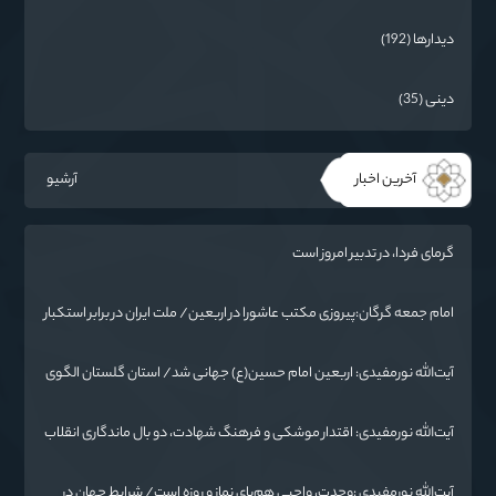
دیدارها (192)
دینی (35)
آخرین اخبار
آرشیو
گرمای فردا، در تدبیر امروز است
امام جمعه گرگان:پیروزی مکتب عاشورا در اربعین/ ملت ایران در برابر استکبار
تسلیم نمی‌شود
آیت‌الله نورمفیدی: اربعین امام حسین(ع) جهانی شد/ استان گلستان الگوی
وحدت اسلامی است/ تهمت به مسئولان حد شرعی دارد
آیت‌الله نورمفیدی: اقتدار موشکی و فرهنگ شهادت، دو بال ماندگاری انقلاب
/ از درس عاشورا تا ضرورت روایتگری جهانی
آیت‌الله نورمفیدی :وحدت، واجبی هم‌پای نماز و روزه است/ شرایط جهان در