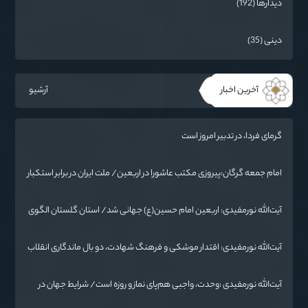
دیدارها (192)
دینی (35)
آخرین اخبار
آرشیو
گرمای فردا، در تدبیر امروز است
امام جمعه گرگان:پیروزی مکتب عاشورا در اربعین/ ملت ایران در برابر استکبار
تسلیم نمی‌شود
آیت‌الله نورمفیدی: اربعین امام حسین(ع) جهانی شد/ استان گلستان الگوی
وحدت اسلامی است/ تهمت به مسئولان حد شرعی دارد
آیت‌الله نورمفیدی: اقتدار موشکی و فرهنگ شهادت، دو بال ماندگاری انقلاب
/ از درس عاشورا تا ضرورت روایتگری جهانی
آیت‌الله نورمفیدی :وحدت، واجبی هم‌پای نماز و روزه است/ شرایط جهان در
حال تغییر