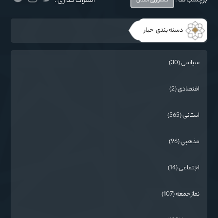
برچسب ها :
اشتراک گذاری :
کشاورزی استان
دسته بندی اخبار
سیاسی (30)
اقتصادی (2)
استانی (565)
مذهبي (96)
اجتماعي (14)
نماز جمعه (107)