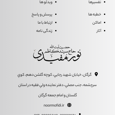
تفسیرها
ویدئو ها
خطبه ها
پرسش و پاسخ
اماکن
ارتباط با ما
آثار
زندگی نامه
گرگان، خيابان شهيد رجايي، کوچه گلشن دهم، کوي
سرچشمه، جنب مصلي، دفتر نماينده ولي فقيه در استان
گلستان و امام جمعه گرگان
noormofidi.ir