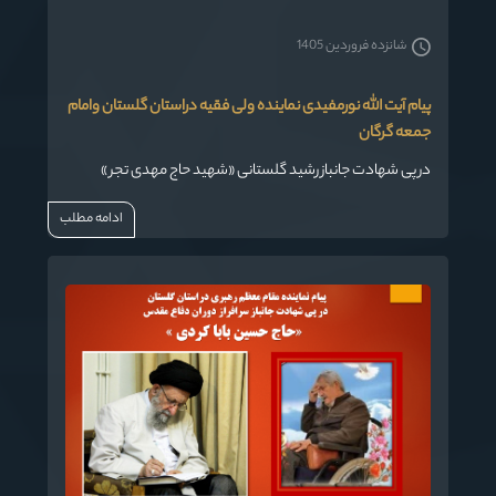
شانزده فروردین 1405
پیام آیت الله نورمفیدی نماینده ولی فقیه دراستان گلستان وامام
جمعه گرگان
در پی شهادت جانباز رشید گلستانی «شهید حاج مهدی تجر »
ادامه مطلب