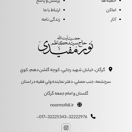
خطبه ها
پرسش و پاسخ
اماکن
ارتباط با ما
آثار
زندگی نامه
گرگان، خيابان شهيد رجايي، کوچه گلشن دهم، کوي
سرچشمه، جنب مصلي، دفتر نماينده ولي فقيه در استان
گلستان و امام جمعه گرگان
noormofidi.ir
017-32225343-32222976-