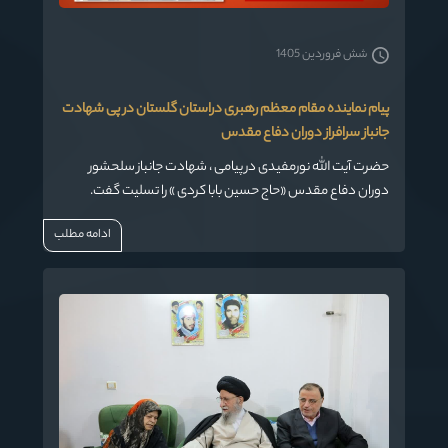
شش فروردین 1405
پیام نماینده مقام معظم رهبری دراستان گلستان در پی شهادت
جانباز سرافراز دوران دفاع مقدس
حضرت آیت الله نورمفیدی در پیامی ، شهادت جانباز سلحشور
دوران دفاع مقدس «حاج حسین بابا کردی » را تسلیت گفت.
ادامه مطلب