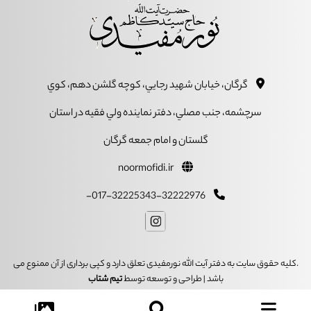
گرگان، خيابان شهيد رجايي، کوچه گلشن دهم، کوي
سرچشمه، جنب مصلي، دفتر نماينده ولي فقيه در استان
گلستان و امام جمعه گرگان
noormofidi.ir
017-32225343-32222976-
.کلیه حقوق سایت به دفتر آیت الله نورمفیدی تعلق دارد و کپی برداری از آن ممنوع می
باشد | طراحی و توسعه توسط
تیم شتاب