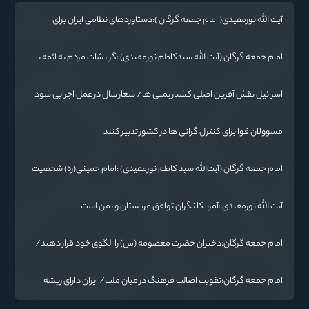
آیت الله نورمفیدی( امام جمعه گرگان ):دستاوردهای نظامی ایران برای
ابرقدرت‌های جهان غیرقابل باور است
امام جمعه گرگان (آیت الله سیدکاظم نورمفیدی) :گرایشات مردم به ائمه با
حضور امام رضا(ع) در خراسان زیاد شد
اسرائیل نقش آفرین اصلی کشتار یمنی ها/ شعار سال در عمل اجرایی شود
مسوولان قوا برای کنترل گرانی ها در کشور تدبیر کنند
امام جمعه گرگان (آیت‌الله سید کاظم نورمفیدی) :امام خمینی(ره) شخصیت
بی نظیر تاریخ معاصر است
آیت الله نورمفیدی :آمریکا نگران توافق عربستان و یمن است
امام جمعه گرگان:دختران حضرت معصومه (س) را الگوی خود قرار دهند/
آزادی خرمشهر نتیجه مقاومت بود
امام جمعه گرگان:تقویت اصالت فرهنگ در میان ملت/ ایران دارای ریشه
عمیقی است