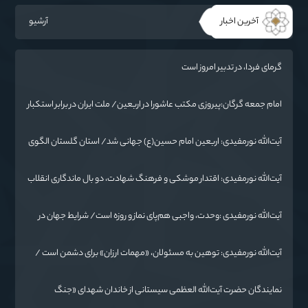
آخرین اخبار
آرشیو
گرمای فردا، در تدبیر امروز است
امام جمعه گرگان:پیروزی مکتب عاشورا در اربعین/ ملت ایران در برابر استکبار
تسلیم نمی‌شود
آیت‌الله نورمفیدی: اربعین امام حسین(ع) جهانی شد/ استان گلستان الگوی
وحدت اسلامی است/ تهمت به مسئولان حد شرعی دارد
آیت‌الله نورمفیدی: اقتدار موشکی و فرهنگ شهادت، دو بال ماندگاری انقلاب
/ از درس عاشورا تا ضرورت روایتگری جهانی
آیت‌الله نورمفیدی :وحدت، واجبی هم‌پای نماز و روزه است/ شرایط جهان در
حال تغییر
آیت‌الله نورمفیدی: توهین به مسئولان، «مهمات ارزان» برای دشمن است /
آمریکا به دنبال تفرقه به جای جنگ است
نمایندگان حضرت آیت‌الله العظمی سیستانی از خاندان شهدای «جنگ
رمضان» در گلستان تجلیل کردند