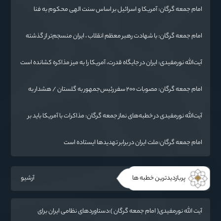
امام جمعه گرگان: آمریکا و اسرائیل بر اساس سنت الهی محکوم به فنا
هستند/ چهار اشتباه راهبردی واشنگتن در تجاوز به ایران
امام جمعه گرگان: با شهادت رهبر معظم انقلاب ، ایران منسجم‌تر از گذشته
شده است
آیت‌الله نورمفیدی: ایران در جایگاه قدرت، آمریکا را به میز مذاکره کشانده است
/ جنگ شناختی دشمن از جنگ نظامی سخت‌تر است
امام جمعه گرگان: مصوبات ۲۰۰ سفر رئیس‌جمهور به گلستان / هشدار به
آمریکا: پاسخ ما فرو بردن ناوگان شما در قعر دریا خواهد بود
آیت‌الله نورمفیدی در خطبه‌های نماز جمعه گرگان: مذاکرات با آمریکا باید بر
اساس منافع ملی و اصول عزت‌مداری باشد
امام جمعه گرگان:ملت ایران در برابر تهدیدها ایستاده است
پربازدیدترین خطبه ها
آرشیو
آیت الله نورمفیدی( امام جمعه گرگان ):دستاوردهای نظامی ایران برای