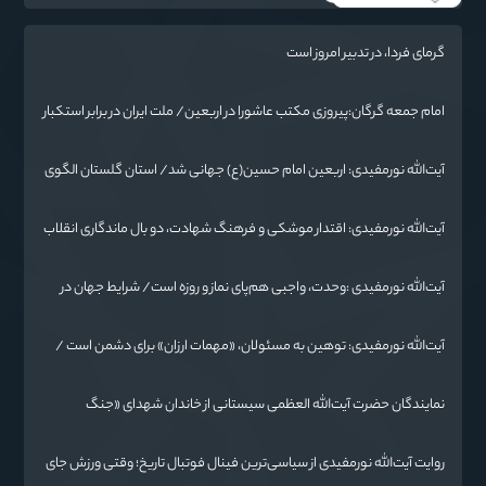
گرمای فردا، در تدبیر امروز است
امام جمعه گرگان:پیروزی مکتب عاشورا در اربعین/ ملت ایران در برابر استکبار
تسلیم نمی‌شود
آیت‌الله نورمفیدی: اربعین امام حسین(ع) جهانی شد/ استان گلستان الگوی
وحدت اسلامی است/ تهمت به مسئولان حد شرعی دارد
آیت‌الله نورمفیدی: اقتدار موشکی و فرهنگ شهادت، دو بال ماندگاری انقلاب
/ از درس عاشورا تا ضرورت روایتگری جهانی
آیت‌الله نورمفیدی :وحدت، واجبی هم‌پای نماز و روزه است/ شرایط جهان در
حال تغییر
آیت‌الله نورمفیدی: توهین به مسئولان، «مهمات ارزان» برای دشمن است /
آمریکا به دنبال تفرقه به جای جنگ است
نمایندگان حضرت آیت‌الله العظمی سیستانی از خاندان شهدای «جنگ
رمضان» در گلستان تجلیل کردند
روایت آیت‌الله نورمفیدی از سیاسی‌ترین فینال فوتبال تاریخ؛ وقتی ورزش جای