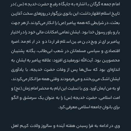
امام جمعه گرگان با اشاره به جایگاه رفیع حضرت خدیجه (س) در
تاریخ اسلام اظهار داشت: این بانوی بزرگوار در روزهای سخت آغازین
بعثت، در شرایطی که همه پیامبر (ص) را انکار می‌کردند، از هر جهت
یار و یاور رسول خدا بود. ایشان تمامی امکانات مالی خود را در اختیار
پیامبر برای ترویج دین مبین اسلام قرار داد و در ایام محاصره
اقتصادی و سیاسی مسلمانان در شعب ابی‌طالب، یگانه پشتیبان
محصورین بود. آیت‌الله نورمفیدی افزود: علاقه پیامبر به ایشان به
اندازه‌ای بود که سال‌ها پس از وفات حضرت خدیجه، با یادآوری
ایشان اشک می‌ریختند و می‌فرمودند وقتی همه مرا انکار می‌کردند،
او به من ایمان آورد. وی با تسلیت این ایام به محضر امام زمان (عج) و
امت اسلامی، حضرت خدیجه (س) را به عنوان یک سرمشق و الگو
برای بانوان جامعه اسلامی معرفی کرد.
وی در ادامه به فرا رسیدن هفته آینده و سالروز ولادت کریم اهل