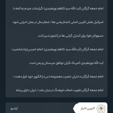
ابرقدرت‌های جهان غیرقابل باور است
امام جمعه گرگان (آیت الله سیدکاظم نورمفیدی) :گرایشات مردم به ائمه با
حضور امام رضا(ع) در خراسان زیاد شد
اسرائیل نقش آفرین اصلی کشتار یمنی ها/ شعار سال در عمل اجرایی شود
مسوولان قوا برای کنترل گرانی ها در کشور تدبیر کنند
امام جمعه گرگان (آیت‌الله سید کاظم نورمفیدی) :امام خمینی(ره) شخصیت
بی نظیر تاریخ معاصر است
آیت الله نورمفیدی :آمریکا نگران توافق عربستان و یمن است
امام جمعه گرگان:دختران حضرت معصومه (س) را الگوی خود قرار دهند/
آزادی خرمشهر نتیجه مقاومت بود
امام جمعه گرگان:تقویت اصالت فرهنگ در میان ملت/ ایران دارای ریشه
عمیقی است
آخرین اخبار
آرشیو