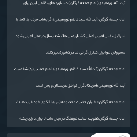
آیت الله نورمفیدی( امام جمعه گرگان ):دستاوردهای نظامی ایران برای
ابرقدرت‌های جهان غیرقابل باور است
امام جمعه گرگان (آیت الله سیدکاظم نورمفیدی) :گرایشات مردم به ائمه با
حضور امام رضا(ع) در خراسان زیاد شد
اسرائیل نقش آفرین اصلی کشتار یمنی ها/ شعار سال در عمل اجرایی شود
مسوولان قوا برای کنترل گرانی ها در کشور تدبیر کنند
امام جمعه گرگان (آیت‌الله سید کاظم نورمفیدی) :امام خمینی(ره) شخصیت
بی نظیر تاریخ معاصر است
آیت الله نورمفیدی :آمریکا نگران توافق عربستان و یمن است
امام جمعه گرگان:دختران حضرت معصومه (س) را الگوی خود قرار دهند/
آزادی خرمشهر نتیجه مقاومت بود
امام جمعه گرگان:تقویت اصالت فرهنگ در میان ملت/ ایران دارای ریشه
عمیقی است