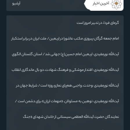
آخرین اخبار
آرشیو
گرمای فردا، در تدبیر امروز است
امام جمعه گرگان:پیروزی مکتب عاشورا در اربعین/ ملت ایران در برابر استکبار
تسلیم نمی‌شود
آیت‌الله نورمفیدی: اربعین امام حسین(ع) جهانی شد/ استان گلستان الگوی
وحدت اسلامی است/ تهمت به مسئولان حد شرعی دارد
آیت‌الله نورمفیدی: اقتدار موشکی و فرهنگ شهادت، دو بال ماندگاری انقلاب
/ از درس عاشورا تا ضرورت روایتگری جهانی
آیت‌الله نورمفیدی :وحدت، واجبی هم‌پای نماز و روزه است/ شرایط جهان در
حال تغییر
آیت‌الله نورمفیدی: توهین به مسئولان، «مهمات ارزان» برای دشمن است /
آمریکا به دنبال تفرقه به جای جنگ است
نمایندگان حضرت آیت‌الله العظمی سیستانی از خاندان شهدای «جنگ
رمضان» در گلستان تجلیل کردند