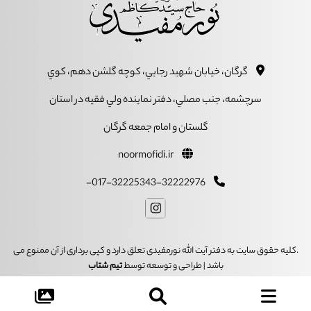
گرگان، خيابان شهيد رجايي، کوچه گلشن دهم، کوي
سرچشمه، جنب مصلي، دفتر نماينده ولي فقيه در استان
گلستان و امام جمعه گرگان
noormofidi.ir
017-32225343-32222976-
.کلیه حقوق سایت به دفتر آیت الله نورمفیدی تعلق دارد و کپی برداری از آن ممنوع می
باشد | طراحی و توسعه توسط
تیم شتاب