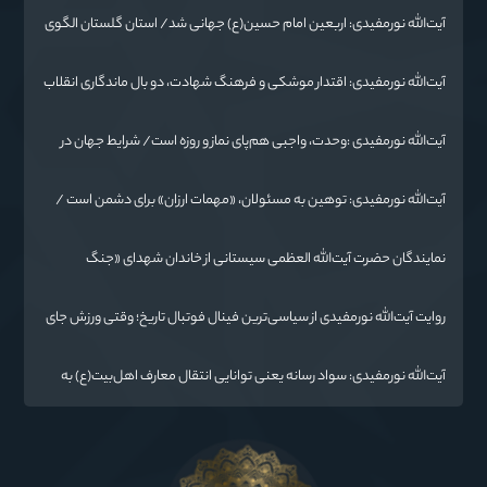
آیت‌الله نورمفیدی: اربعین امام حسین(ع) جهانی شد/ استان گلستان الگوی
وحدت اسلامی است/ تهمت به مسئولان حد شرعی دارد
آیت‌الله نورمفیدی: اقتدار موشکی و فرهنگ شهادت، دو بال ماندگاری انقلاب
/ از درس عاشورا تا ضرورت روایتگری جهانی
آیت‌الله نورمفیدی :وحدت، واجبی هم‌پای نماز و روزه است/ شرایط جهان در
حال تغییر
آیت‌الله نورمفیدی: توهین به مسئولان، «مهمات ارزان» برای دشمن است /
آمریکا به دنبال تفرقه به جای جنگ است
نمایندگان حضرت آیت‌الله العظمی سیستانی از خاندان شهدای «جنگ
رمضان» در گلستان تجلیل کردند
روایت آیت‌الله نورمفیدی از سیاسی‌ترین فینال فوتبال تاریخ؛ وقتی ورزش جای
سیاست می‌نشیند
آیت‌الله نورمفیدی: سواد رسانه یعنی توانایی انتقال معارف اهل‌بیت(ع) به
زبان مردم