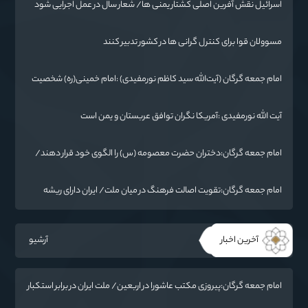
اسرائیل نقش آفرین اصلی کشتار یمنی ها/ شعار سال در عمل اجرایی شود
مسوولان قوا برای کنترل گرانی ها در کشور تدبیر کنند
امام جمعه گرگان (آیت‌الله سید کاظم نورمفیدی) :امام خمینی(ره) شخصیت
بی نظیر تاریخ معاصر است
آیت الله نورمفیدی :آمریکا نگران توافق عربستان و یمن است
امام جمعه گرگان:دختران حضرت معصومه (س) را الگوی خود قرار دهند/
آزادی خرمشهر نتیجه مقاومت بود
امام جمعه گرگان:تقویت اصالت فرهنگ در میان ملت/ ایران دارای ریشه
عمیقی است
آخرین اخبار
آرشیو
امام جمعه گرگان:پیروزی مکتب عاشورا در اربعین/ ملت ایران در برابر استکبار
تسلیم نمی‌شود