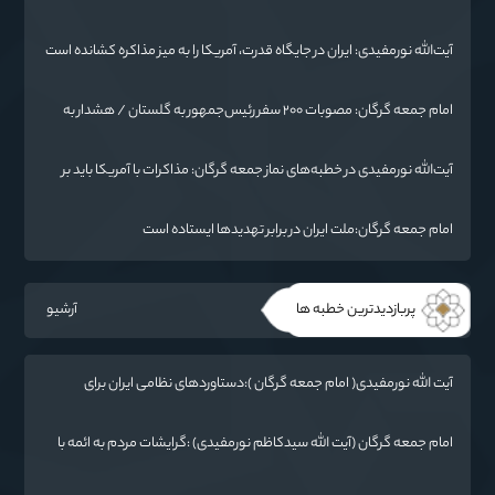
شده است
آیت‌الله نورمفیدی: ایران در جایگاه قدرت، آمریکا را به میز مذاکره کشانده است
/ جنگ شناختی دشمن از جنگ نظامی سخت‌تر است
امام جمعه گرگان: مصوبات ۲۰۰ سفر رئیس‌جمهور به گلستان / هشدار به
آمریکا: پاسخ ما فرو بردن ناوگان شما در قعر دریا خواهد بود
آیت‌الله نورمفیدی در خطبه‌های نماز جمعه گرگان: مذاکرات با آمریکا باید بر
اساس منافع ملی و اصول عزت‌مداری باشد
امام جمعه گرگان:ملت ایران در برابر تهدیدها ایستاده است
پربازدیدترین خطبه ها
آرشیو
آیت الله نورمفیدی( امام جمعه گرگان ):دستاوردهای نظامی ایران برای
ابرقدرت‌های جهان غیرقابل باور است
امام جمعه گرگان (آیت الله سیدکاظم نورمفیدی) :گرایشات مردم به ائمه با
حضور امام رضا(ع) در خراسان زیاد شد