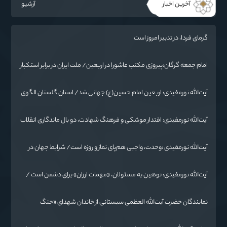
آخرین اخبار
آرشیو
گرمای فردا، در تدبیر امروز است
امام جمعه گرگان:پیروزی مکتب عاشورا در اربعین/ ملت ایران در برابر استکبار
تسلیم نمی‌شود
آیت‌الله نورمفیدی: اربعین امام حسین(ع) جهانی شد/ استان گلستان الگوی
وحدت اسلامی است/ تهمت به مسئولان حد شرعی دارد
آیت‌الله نورمفیدی: اقتدار موشکی و فرهنگ شهادت، دو بال ماندگاری انقلاب
/ از درس عاشورا تا ضرورت روایتگری جهانی
آیت‌الله نورمفیدی :وحدت، واجبی هم‌پای نماز و روزه است/ شرایط جهان در
حال تغییر
آیت‌الله نورمفیدی: توهین به مسئولان، «مهمات ارزان» برای دشمن است /
آمریکا به دنبال تفرقه به جای جنگ است
نمایندگان حضرت آیت‌الله العظمی سیستانی از خاندان شهدای «جنگ
رمضان» در گلستان تجلیل کردند