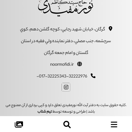
گرگان، خيابان شهيد رجايي، کوچه گلشن دهم، کوي
سرچشمه، جنب مصلي، دفتر نماينده ولي فقيه در استان
گلستان و امام جمعه گرگان
noormofidi.ir
017-32225343-32222976-
.کلیه حقوق سایت به دفتر آیت الله نورمفیدی تعلق دارد و کپی برداری از آن ممنوع می
باشد | طراحی و توسعه توسط
تیم شتاب