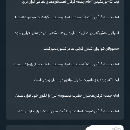
آیت الله نورمفیدی( امام جمعه گرگان ):دستاوردهای نظامی ایران برای
ابرقدرت‌های جهان غیرقابل باور است
امام جمعه گرگان (آیت الله سیدکاظم نورمفیدی) :گرایشات مردم به ائمه با
حضور امام رضا(ع) در خراسان زیاد شد
اسرائیل نقش آفرین اصلی کشتار یمنی ها/ شعار سال در عمل اجرایی شود
مسوولان قوا برای کنترل گرانی ها در کشور تدبیر کنند
امام جمعه گرگان (آیت‌الله سید کاظم نورمفیدی) :امام خمینی(ره) شخصیت
بی نظیر تاریخ معاصر است
آیت الله نورمفیدی :آمریکا نگران توافق عربستان و یمن است
امام جمعه گرگان:دختران حضرت معصومه (س) را الگوی خود قرار دهند/
آزادی خرمشهر نتیجه مقاومت بود
امام جمعه گرگان:تقویت اصالت فرهنگ در میان ملت/ ایران دارای ریشه
عمیقی است