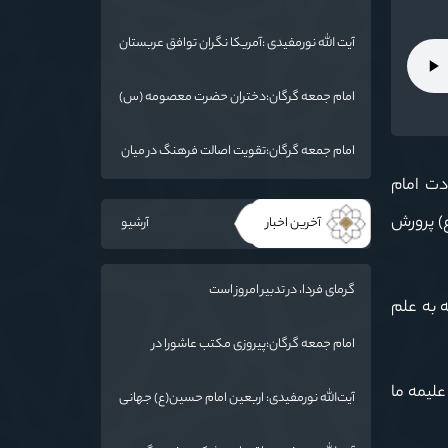
:امام خمینی(ره) شخصیت بی نظیر تاریخ معاصر
است
آیت الله نورمفیدی :آمریکا نگران توافق عربستان
و یمن است
امام جمعه گرگان:دختران حضرت معصومه (س)
را الگوی خود قرار دهند/ آزادی خرمشهر نتیجه
مقاومت بود
امام جمعه گرگان:تقویت اصالت فرهنگ در میان
ملت/ ایران دارای ریشه عمیقی است
ه ولادت امام
) پرورش
آخرین اخبار
آرشیو
گرمای فردا، در تدبیر امروز است
ه به علم
امام جمعه گرگان:پیروزی مکتب عاشورا در
اربعین/ ملت ایران در برابر استکبار تسلیم
نمی‌شود
علیمه ما
آیت‌الله نورمفیدی: اربعین امام حسین(ع) جهانی
شد/ استان گلستان الگوی وحدت اسلامی است/
تهمت به مسئولان حد شرعی دارد