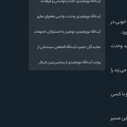
آیت‌الله نورمفیدی: اقتدار موشکی و فرهنگ
شهادت، دو بال ماندگاری انقلاب / از درس عاشورا
تا ضرورت روایتگری جهانی
آیت‌الله نورمفیدی :وحدت، واجبی هم‌پای نماز و
خوبی در
روزه است/ شرایط جهان در حال تغییر
رد.
آیت‌الله نورمفیدی: توهین به مسئولان، «مهمات
ارزان» برای دشمن است / آمریکا به دنبال تفرقه
به جای جنگ است
ید وحدت
نمایندگان حضرت آیت‌الله العظمی سیستانی از
خاندان شهدای «جنگ رمضان» در گلستان تجلیل
کردند
روایت آیت‌الله نورمفیدی از سیاسی‌ترین فینال
فوتبال تاریخ؛ وقتی ورزش جای سیاست
ی زند را
می‌نشیند
 با کسی
ین مسیر