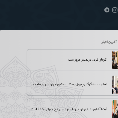
آخرین اخبار
گرمای فردا، در تدبیر امروز است
امام جمعه گرگان:پیروزی مکتب عاشورا در اربعین/ ملت ایران در برابر استکبار تسلیم
آیت‌الله نورمفیدی: اربعین امام حسین(ع) جهانی شد/ استان گلستان الگوی وحدت