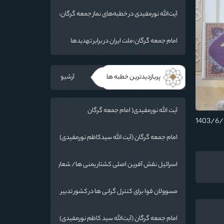
ما فرو بردن ناوگان شما در قعر دریا خواهد بود
آیت‌الله نورمفیدی در خطبه‌های نماز جمعه گرگان:
مذاکرات با آمریکا باید بر اساس منافع ملی و
اصول عزت‌مداری باشد
امام جمعه گرگان:ملت ایران در برابر تهدیدها
ایستاده است
پربازدیدترین خطبه ها
آرشیو
آیت الله نورمفیدی( امام جمعه گرگان
):دستاوردهای نظامی ایران برای ابرقدرت‌های
جهان غیرقابل باور است
امام جمعه گرگان (آیت الله سیدکاظم نورمفیدی)
:گرایشات مردم به ائمه با حضور امام رضا(ع) در
خراسان زیاد شد
اسرائیل نقش آفرین اصلی کشتار یمنی ها/ شعار
سال در عمل اجرایی شود
مسوولان قوا برای کنترل گرانی ها در کشور تدبیر
کنند
امام جمعه گرگان (آیت‌الله سید کاظم نورمفیدی)