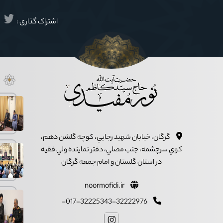
اشتراک گذاری :
گرگان، خيابان شهيد رجايي، کوچه گلشن دهم،
کوي سرچشمه، جنب مصلي، دفتر نماينده ولي فقيه
در استان گلستان و امام جمعه گرگان
noormofidi.ir
017-32225343-32222976-