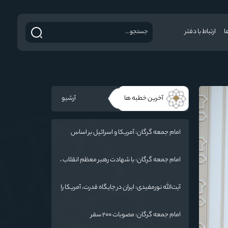
ا
ارتباط با دفتر
آخرین خطبه ها
آرشیو
امام جمعه گرگان: آمریکا و اسرائیل بر اساس
سنت الهی محکوم به فنا هستند/ چهار اشتباه
راهبردی واشنگتن در تجاوز به ایران
امام جمعه گرگان: با شهادت رهبر معظم انقلاب ،
ایران منسجم‌تر از گذشته شده است
آیت‌الله نورمفیدی: ایران در جایگاه قدرت، آمریکا را
به میز مذاکره کشانده است / جنگ شناختی
دشمن از جنگ نظامی سخت‌تر است
امام جمعه گرگان: مصوبات ۲۰۰ سفر
رئیس‌جمهور به گلستان / هشدار به آمریکا: پاسخ